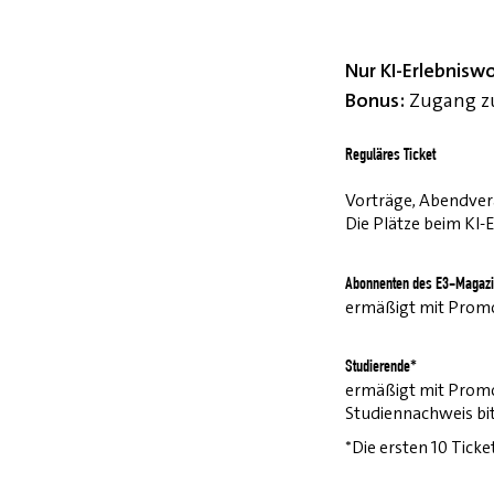
Nur KI-Erlebnisw
Bonus:
Zugang zu
Reguläres Ticket
Vorträge, Abendvera
Die Plätze beim KI-
Abonnenten des E3-Magazi
ermäßigt mit Pro
Studierende*
ermäßigt mit Prom
Studiennachweis bi
*Die ersten 10 Ticke