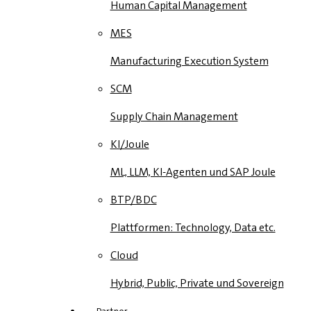
Human Capital Management
MES
Manufacturing Execution System
SCM
Supply Chain Management
KI/Joule
ML, LLM, KI-Agenten und SAP Joule
BTP/BDC
Plattformen: Technology, Data etc.
Cloud
Hybrid, Public, Private und Sovereign