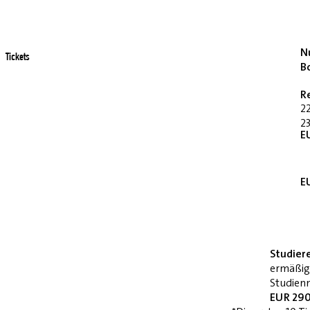
Nu
Tickets
B
R
2
23
E
E
Studier
ermäßig
Studienn
EUR 290