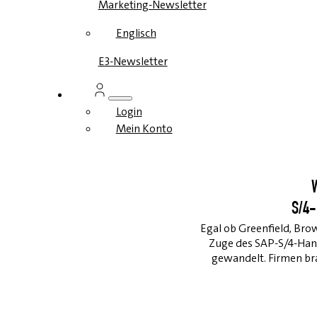
Marketing-Newsletter
Englisch
E3-Newsletter
Login
Mein Konto
W
S/4-
Egal ob Greenfield, Bro
Zuge des SAP-S/4-Hana
gewandelt. Firmen brau