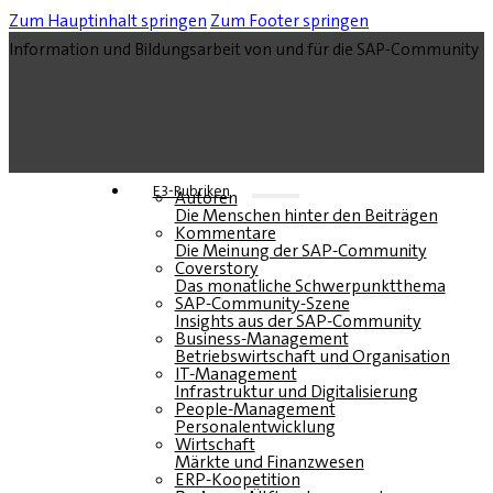
Zum Hauptinhalt springen
Zum Footer springen
Information und Bildungsarbeit von und für die SAP-Community
E3-Rubriken
Autoren
Die Menschen hinter den Beiträgen
Kommentare
Die Meinung der SAP-Community
Coverstory
Das monatliche Schwerpunktthema
SAP-Community-Szene
Insights aus der SAP-Community
Business-Management
Betriebswirtschaft und Organisation
IT-Management
Infrastruktur und Digitalisierung
People-Management
Personalentwicklung
Wirtschaft
Märkte und Finanzwesen
ERP-Koopetition