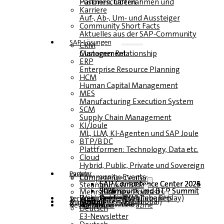
Fusionen, Übernahmen und Partnerschaften
Karriere
Auf-, Ab-, Um- und Aussteiger
Community Short Facts
Aktuelles aus der SAP-Community
SAP-Lösungen
CRM
Customer Relationship Management
ERP
Enterprise Resource Planning
HCM
Human Capital Management
MES
Manufacturing Execution System
SCM
Supply Chain Management
KI/Joule
ML, LLM, KI-Agenten und SAP Joule
BTP/BDC
Plattformen: Technology, Data etc.
Cloud
Hybrid, Public, Private und Sovereign
Partner
Events
Community-Events
Competence Center
SAP Competence Center 2026
SAP Competence Center 2025
SAP Competence Center 2024
SAP Competence Center 2023
Steampunk & BTP
Steampunk und BTP Summit 2026
Steampunk und BTP Summit 2025
Steampunk und BTP Summit 2024
Mehrsprachige Podcasts
Roundtables (YouTube Replay)
Webinare und Whitepapers
Deutsch
Englisch
Spanisch
Französisch
Service
Formulare
Kontakt
Mediadaten DACH
Media Kit (International)
Magazin
hier abonnieren
für Abonnenten
kostenfreie Magazine
Newsletter
Deutsch
E3-Newsletter