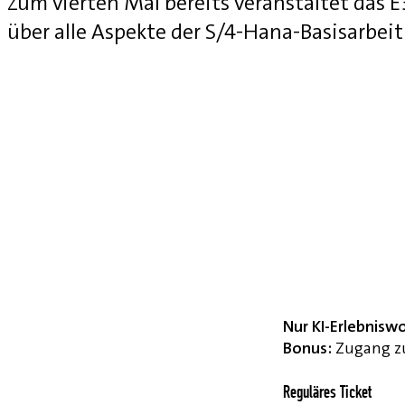
Zum vierten Mal bereits veranstaltet das
über alle Aspekte der S/4-Hana-Basisarbei
Nur KI-Erlebnisw
Bonus:
Zugang zu
Reguläres Ticket