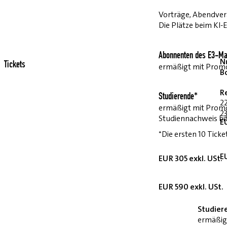
Vorträge, Abendvera
Die Plätze beim KI-
Abonnenten des E3-Ma
Nu
Tickets
ermäßigt mit Pro
B
R
Studierende*
2
ermäßigt mit Prom
23
Studiennachweis bi
E
*Die ersten 10 Ticke
E
EUR 305 exkl. USt.
EUR 590 exkl. USt.
Studier
ermäßig