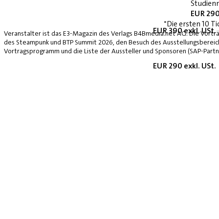
Studienn
EUR 290
*Die ersten 10 Ti
EUR 390 exkl. USt.
Veranstalter ist das E3-Magazin des Verlags B4Bmedia.net AG. Die Vorträ
des Steampunk und BTP Summit 2026, den Besuch des Ausstellungsbereich
Vortragsprogramm und die Liste der Aussteller und Sponsoren (SAP-Partne
EUR 290 exkl. USt.