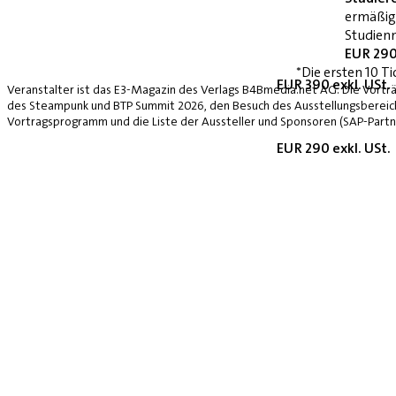
ermäßig
Studienn
EUR 290
*Die ersten 10 Ti
EUR 390 exkl. USt.
Veranstalter ist das E3-Magazin des Verlags B4Bmedia.net AG. Die Vorträ
des Steampunk und BTP Summit 2026, den Besuch des Ausstellungsbereich
Vortragsprogramm und die Liste der Aussteller und Sponsoren (SAP-Partne
EUR 290 exkl. USt.