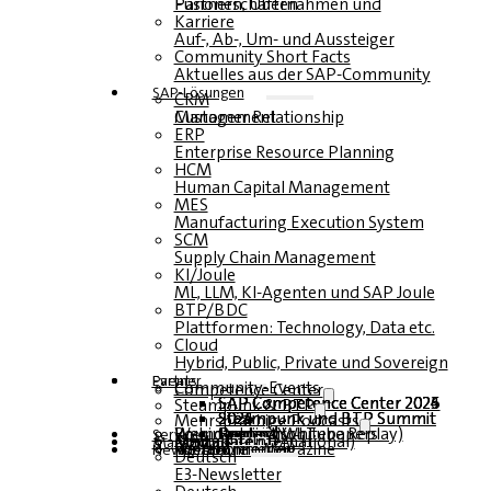
Fusionen, Übernahmen und Partnerschaften
Karriere
Auf-, Ab-, Um- und Aussteiger
Community Short Facts
Aktuelles aus der SAP-Community
SAP-Lösungen
CRM
Customer Relationship Management
ERP
Enterprise Resource Planning
HCM
Human Capital Management
MES
Manufacturing Execution System
SCM
Supply Chain Management
KI/Joule
ML, LLM, KI-Agenten und SAP Joule
BTP/BDC
Plattformen: Technology, Data etc.
Cloud
Hybrid, Public, Private und Sovereign
Partner
Events
Community-Events
Competence Center
SAP Competence Center 2026
SAP Competence Center 2025
SAP Competence Center 2024
SAP Competence Center 2023
Steampunk & BTP
Steampunk und BTP Summit 2026
Steampunk und BTP Summit 2025
Steampunk und BTP Summit 2024
Mehrsprachige Podcasts
Roundtables (YouTube Replay)
Webinare und Whitepapers
Deutsch
Englisch
Spanisch
Französisch
Service
Formulare
Kontakt
Mediadaten DACH
Media Kit (International)
Magazin
hier abonnieren
für Abonnenten
kostenfreie Magazine
Newsletter
Deutsch
E3-Newsletter