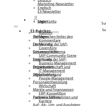
Deutsch
Marketing-Newsletter
Englisch
E3-Newsletter
Login
Mein Konto
Su
E3-Rubriken
Autoren
Die Menschen hinter den Beiträgen
Kommentare
Die Meinung der SAP-Community
Coverstory
Das monatliche Schwerpunktthema
SAP-Community-Szene
Insights aus der SAP-Community
Business-Management
Betriebswirtschaft und Organisation
IT-Management
Infrastruktur und Digitalisierung
People-Management
Personalentwicklung
Wirtschaft
Märkte und Finanzwesen
ERP-Koopetition
Fusionen, Übernahmen und Partnerschaften
Karriere
Auf-, Ab-, Um- und Aussteiger