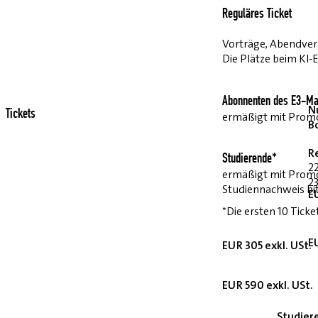
Reguläres Ticket
Vorträge, Abendvera
Die Plätze beim KI-
Abonnenten des E3-Ma
Nu
Tickets
ermäßigt mit Pro
B
R
Studierende*
2
ermäßigt mit Prom
23
Studiennachweis bi
E
*Die ersten 10 Ticke
E
EUR 305 exkl. USt.
EUR 590 exkl. USt.
Studier