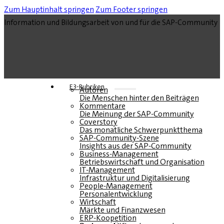
Zum Hauptinhalt springen
Zum Footer springen
Information und Bildungsarbeit von und für die SAP-Community
E3-Rubriken
Autoren
Die Menschen hinter den Beiträgen
Kommentare
Die Meinung der SAP-Community
Coverstory
Das monatliche Schwerpunktthema
SAP-Community-Szene
Insights aus der SAP-Community
Business-Management
Betriebswirtschaft und Organisation
IT-Management
Infrastruktur und Digitalisierung
People-Management
Personalentwicklung
Wirtschaft
Märkte und Finanzwesen
ERP-Koopetition