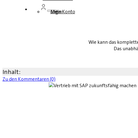
Login
Mein Konto
Wie kann das komplette
Das unabhä
Inhalt:
Zu den Kommentaren (0)