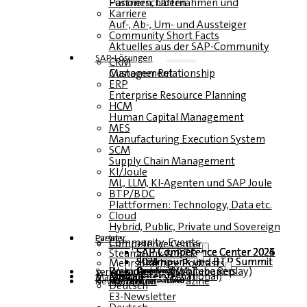
Fusionen, Übernahmen und Partnerschaften
Karriere
Auf-, Ab-, Um- und Aussteiger
Community Short Facts
Aktuelles aus der SAP-Community
SAP-Lösungen
CRM
Customer Relationship Management
ERP
Enterprise Resource Planning
HCM
Human Capital Management
MES
Manufacturing Execution System
SCM
Supply Chain Management
KI/Joule
ML, LLM, KI-Agenten und SAP Joule
BTP/BDC
Plattformen: Technology, Data etc.
Cloud
Hybrid, Public, Private und Sovereign
Partner
Events
Community-Events
Competence Center
SAP Competence Center 2026
SAP Competence Center 2025
SAP Competence Center 2024
SAP Competence Center 2023
Steampunk & BTP
Steampunk und BTP Summit 2026
Steampunk und BTP Summit 2025
Steampunk und BTP Summit 2024
Mehrsprachige Podcasts
Roundtables (YouTube Replay)
Webinare und Whitepapers
Deutsch
Englisch
Spanisch
Französisch
Service
Formulare
Kontakt
Mediadaten DACH
Media Kit (International)
Magazin
hier abonnieren
für Abonnenten
kostenfreie Magazine
Newsletter
Deutsch
E3-Newsletter