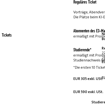
Reguläres Ticket
Vorträge, Abendvera
Die Plätze beim KI-
Abonnenten des E3-Ma
Nu
Tickets
ermäßigt mit Pro
B
R
Studierende*
2
ermäßigt mit Prom
23
Studiennachweis bi
E
*Die ersten 10 Ticke
E
EUR 305 exkl. USt.
EUR 590 exkl. USt.
Studier