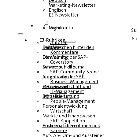
Deutsch
Marketing-Newsletter
Englisch
E3-Newsletter
Login
Mein Konto
Su
E3-Rubriken
Autoren
Die Menschen hinter den Beiträgen
Kommentare
Die Meinung der SAP-Community
Coverstory
Das monatliche Schwerpunktthema
SAP-Community-Szene
Insights aus der SAP-Community
Business-Management
Betriebswirtschaft und Organisation
IT-Management
Infrastruktur und Digitalisierung
People-Management
Personalentwicklung
Wirtschaft
Märkte und Finanzwesen
ERP-Koopetition
Fusionen, Übernahmen und Partnerschaften
Karriere
Auf-, Ab-, Um- und Aussteiger