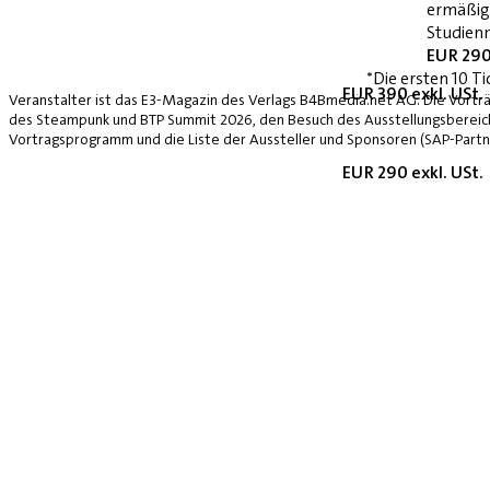
ermäßig
Studienn
EUR 290
*Die ersten 10 Ti
EUR 390 exkl. USt.
Veranstalter ist das E3-Magazin des Verlags B4Bmedia.net AG. Die Vorträ
des Steampunk und BTP Summit 2026, den Besuch des Ausstellungsbereich
Vortragsprogramm und die Liste der Aussteller und Sponsoren (SAP-Partne
EUR 290 exkl. USt.