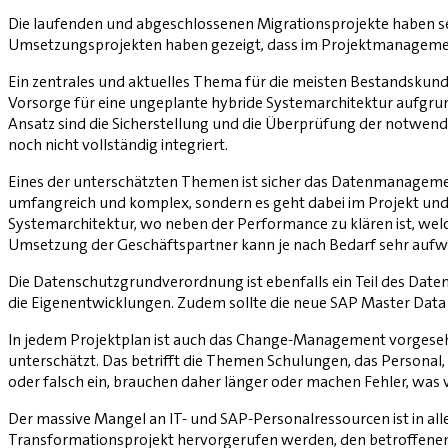
Die laufenden und abgeschlossenen Migrationsprojekte haben se
Umsetzungsprojekten haben gezeigt, dass im Projektmanagemen
Ein zentrales und aktuelles Thema für die meisten Bestandskund
Vorsorge für eine ungeplante hybride Systemarchitektur aufgrun
Ansatz sind die Sicherstellung und die Überprüfung der notwend
noch nicht vollständig integriert.
Eines der unterschätzten Themen ist sicher das Datenmanagement. 
umfangreich und komplex, sondern es geht dabei im Projekt und 
Systemarchitektur, wo neben der Performance zu klären ist, w
Umsetzung der Geschäftspartner kann je nach Bedarf sehr aufwen
Die Datenschutzgrundverordnung ist ebenfalls ein Teil des Da
die Eigenentwicklungen. Zudem sollte die neue SAP Master Dat
In jedem Projektplan ist auch das Change-Management vorgese
unterschätzt. Das betrifft die Themen Schulungen, das Personal
oder falsch ein, brauchen daher länger oder machen Fehler, was vi
Der massive Mangel an IT- und SAP-Personalressourcen ist in al
Transformationsprojekt hervorgerufen werden, den betroffene