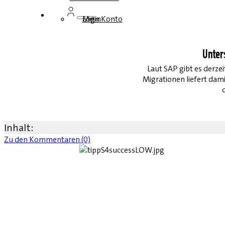
Login
Mein Konto
Unter
Laut SAP gibt es derze
Migrationen liefert d
Inhalt:
Zu den Kommentaren (0)