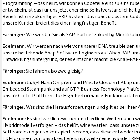
Programming – das heißt, wir können Codeteile eins zu eins rüber
entwickeln, ist das für uns jetzt eher eine Selbstverständlichk
Benefit ist ein zukünftiges ERP-System, das nahezu Custom-Code-
unsere Kunden kreiert dies einen langfristigen Benefit.
Färbinger
: Wie werden Sie als SAP-Partner zukünftig Modifika
Edelmann:
Wir werden nach wie vor unserer DNA treu bleiben u
unsere bestehende Abap-Software-Engineers auf Abap RAP umzusc
Entwicklungs­hintergrund, der es einfacher macht, die Abap-R
Färbinger
: Sie fahren also zweigleisig?
Edelmann:
Ja, S/4 Hana On-prem und Pri­vate Cloud mit Abap und
Embedded Steampunk und auf BTP, Business Technology Platform
unsere Go-to-Plattform, für High-Performance-Funktionalität
Färbinger
: Was sind die Herausforderungen und gilt es bei Ihre
Edelmann:
Es sind wirklich zwei unterschiedliche Welten, auch
Hybridmodell verfolgen – das heißt, wir erwarten, dass unsere 
Softwarelösungen so konzipiert werden, dass diese entweder in
EDI-Lösungen von uns akzeptieren, nur weil er eine hybride ERP