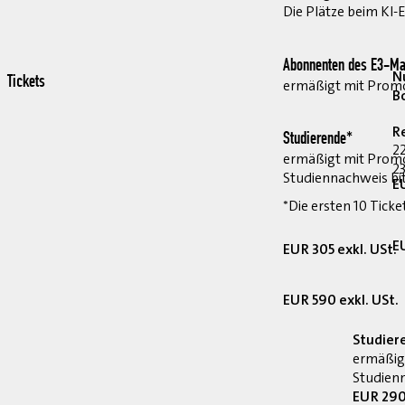
Die Plätze beim KI-
Abonnenten des E3-Ma
Nu
Tickets
ermäßigt mit Pro
B
R
Studierende*
2
ermäßigt mit Prom
23
Studiennachweis bi
E
*Die ersten 10 Ticke
E
EUR 305 exkl. USt.
EUR 590 exkl. USt.
Studier
ermäßig
Studienn
EUR 290