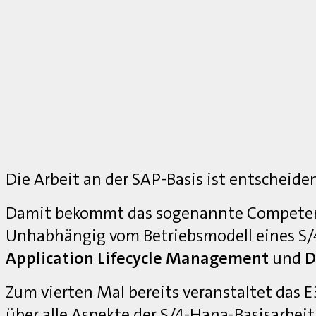
Die Arbeit an der SAP-Basis ist entscheide
Damit bekommt das sogenannte Competenc
Unhabhängig vom Betriebsmodell eines S
Application Lifecycle Management
und
D
Zum vierten Mal bereits veranstaltet das
über alle Aspekte der S/4-Hana-Basisarbei