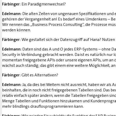
Färbinger
: Ein Paradigmenwechsel?
Edelmann:
Die alten Zeiten von ungenauen Spezifikationen und 
gehören der Vergangenheit an! Es bedarf eines Umdenkens – Bera
Wir nennen das „Business Process Consulting“, die Prozesse m
werden können.
Färbinger
: Wie gestaltet sich der Datenzugriff auf Hana? Nutze
Edelmann:
Daten sind das A und O jedes ERP-Systems – ohne Dat
Security in Verbindung gebracht werden. Da ist es natürlich nu
momentan freigegebene APIs oder unsere eigenen APIs, um an d
wächst auch ständig; das gibt einem eine weitere Möglichkeit, 
Färbinger
: Gibt es Alternativen?
Edelmann:
Ja, da dies bei Weitem nicht ausreicht, haben wir al
beinhalten, die in noch nicht freigegebenen Tabellen sind. D
relativ einfach später ändern, wenn die Tabellen freigegeben sind.
Menge Tabellen und Funktionen hinzukamen und Kundenprogram
mehr blindlings drauflosprogrammieren kann.
Färbinger
: Wie würden Sie subjektiv die Funktion der SAP Busine