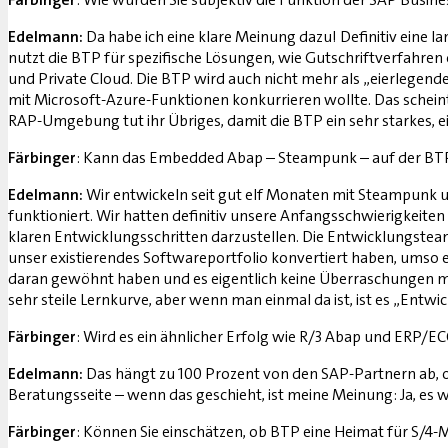
Edelmann:
Da habe ich eine klare Meinung dazu! Definitiv eine la
nutzt die BTP für spezifische Lösungen, wie Gutschriftverfahren 
und Private Cloud. Die BTP wird auch nicht mehr als „eierlegende
mit Microsoft-Azure-Funktionen konkurrieren wollte. Das scheint
RAP-Umgebung tut ihr Übriges, damit die BTP ein sehr starkes, ei
Färbinger
: Kann das Embedded Abap – Steampunk – auf der BTP 
Edelmann:
Wir entwickeln seit gut elf Monaten mit Steampunk un
funktioniert. Wir hatten definitiv unsere Anfangsschwierigkeite
klaren Entwicklungsschritten darzustellen. Die Entwicklungsteam
unser existierendes Softwareportfolio konvertiert haben, umso e
daran gewöhnt haben und es eigentlich keine Überraschungen mehr 
sehr steile Lernkurve, aber wenn man einmal da ist, ist es „Entwic
Färbinger
: Wird es ein ähnlicher Erfolg wie R/3 Abap und ERP/EC
Edelmann:
Das hängt zu 100 Prozent von den SAP-Partnern ab, ob
Beratungsseite – wenn das geschieht, ist meine Meinung: Ja, es wi
Färbinger
: Können Sie einschätzen, ob BTP eine Heimat für S/4-