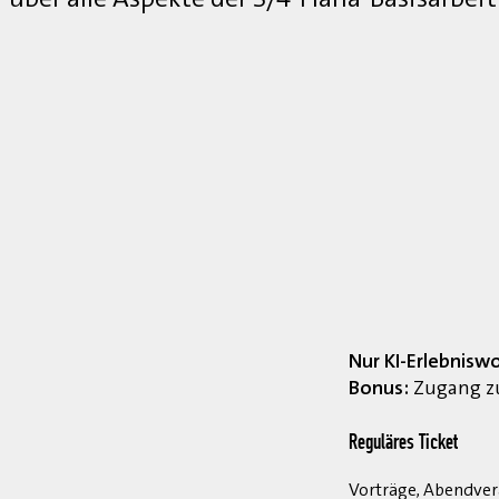
Nur KI-Erlebnisw
Bonus:
Zugang zu
Reguläres Ticket
Vorträge, Abendvera