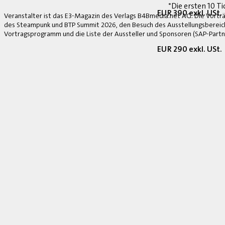
*Die ersten 10 Ti
EUR 390 exkl. USt.
Veranstalter ist das E3-Magazin des Verlags B4Bmedia.net AG. Die Vorträ
des Steampunk und BTP Summit 2026, den Besuch des Ausstellungsbereich
Vortragsprogramm und die Liste der Aussteller und Sponsoren (SAP-Partne
EUR 290 exkl. USt.