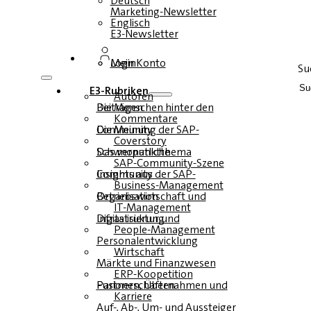
Deutsch
Marketing-Newsletter
Englisch
E3-Newsletter
Login
Mein Konto
Su
E3-Rubriken
Autoren
Die Menschen hinter den Beiträgen
Kommentare
Die Meinung der SAP-Community
Coverstory
Das monatliche Schwerpunktthema
SAP-Community-Szene
Insights aus der SAP-Community
Business-Management
Betriebswirtschaft und Organisation
IT-Management
Infrastruktur und Digitalisierung
People-Management
Personalentwicklung
Wirtschaft
Märkte und Finanzwesen
ERP-Koopetition
Fusionen, Übernahmen und Partnerschaften
Karriere
Auf-, Ab-, Um- und Aussteiger