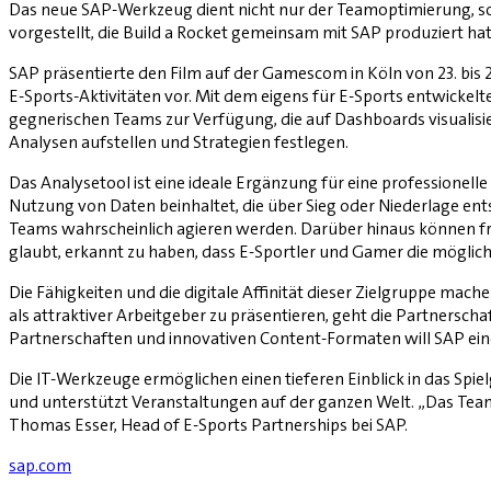
Das neue SAP-Werkzeug dient nicht nur der Teamoptimierung, so
vorgestellt, die Build a Rocket gemeinsam mit SAP produziert hat
SAP präsentierte den Film auf der Gamescom in Köln von 23. bis 
E-Sports-Aktivitäten vor. Mit dem eigens für E-Sports entwicke
gegnerischen Teams zur Verfügung, die auf Dashboards visualisi
Analysen aufstellen und Strategien festlegen.
Das Analysetool ist eine ideale Ergänzung für eine professionell
Nutzung von Daten beinhaltet, die über Sieg oder Niederlage ents
Teams wahrscheinlich agieren werden. Darüber hinaus können frü
glaubt, erkannt zu haben, dass E-Sportler und Gamer die mögli
Die Fähigkeiten und die digitale Affinität dieser Zielgruppe mac
als attraktiver Arbeitgeber zu präsentieren, geht die Partnersch
Partnerschaften und innovativen Content-Formaten will SAP ei
Die IT-Werkzeuge ermöglichen einen tieferen Einblick in das Sp
und unterstützt Veranstaltungen auf der ganzen Welt. „Das Team 
Thomas Esser, Head of E-Sports Partnerships bei SAP.
sap.com