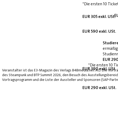
*Die ersten 10 Ticke
E
EUR 305 exkl. USt.
EUR 590 exkl. USt.
Studier
ermäßig
Studienn
EUR 290
*Die ersten 10 Ti
EUR 390 exkl. USt.
Veranstalter ist das E3-Magazin des Verlags B4Bmedia.net AG. Die Vorträ
des Steampunk und BTP Summit 2026, den Besuch des Ausstellungsbereich
Vortragsprogramm und die Liste der Aussteller und Sponsoren (SAP-Partne
EUR 290 exkl. USt.