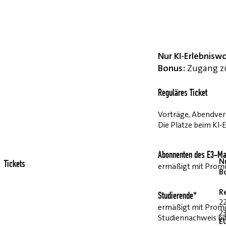
Nur KI-Erlebnisw
Bonus:
Zugang zu
Reguläres Ticket
Vorträge, Abendvera
Die Plätze beim KI-
Abonnenten des E3-Ma
Nu
Tickets
ermäßigt mit Pro
B
R
Studierende*
2
ermäßigt mit Prom
23
Studiennachweis bi
E