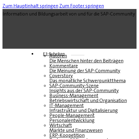
Zum Hauptinhalt springen
Zum Footer springen
Information und Bildungsarbeit von und für die SAP-Community
E3-Rubriken
Autoren
Die Menschen hinter den Beiträgen
Kommentare
Die Meinung der SAP-Community
Coverstory
Das monatliche Schwerpunktthema
SAP-Community-Szene
Insights aus der SAP-Community
Business-Management
Betriebswirtschaft und Organisation
IT-Management
Infrastruktur und Digitalisierung
People-Management
Personalentwicklung
Wirtschaft
Märkte und Finanzwesen
ERP-Koopetition