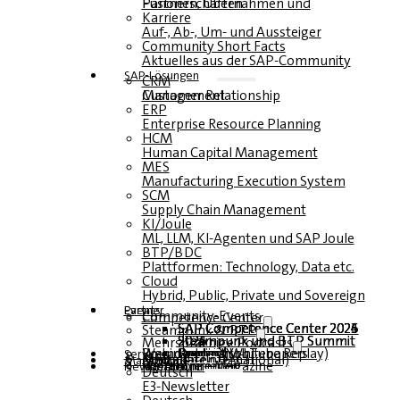
Fusionen, Übernahmen und Partnerschaften
Karriere
Auf-, Ab-, Um- und Aussteiger
Community Short Facts
Aktuelles aus der SAP-Community
SAP-Lösungen
CRM
Customer Relationship Management
ERP
Enterprise Resource Planning
HCM
Human Capital Management
MES
Manufacturing Execution System
SCM
Supply Chain Management
KI/Joule
ML, LLM, KI-Agenten und SAP Joule
BTP/BDC
Plattformen: Technology, Data etc.
Cloud
Hybrid, Public, Private und Sovereign
Partner
Events
Community-Events
Competence Center
SAP Competence Center 2026
SAP Competence Center 2025
SAP Competence Center 2024
SAP Competence Center 2023
Steampunk & BTP
Steampunk und BTP Summit 2026
Steampunk und BTP Summit 2025
Steampunk und BTP Summit 2024
Mehrsprachige Podcasts
Roundtables (YouTube Replay)
Webinare und Whitepapers
Deutsch
Englisch
Spanisch
Französisch
Service
Formulare
Kontakt
Mediadaten DACH
Media Kit (International)
Magazin
hier abonnieren
für Abonnenten
kostenfreie Magazine
Newsletter
Deutsch
E3-Newsletter