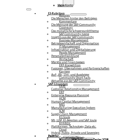
Login
Mein Konto
E3-Rubriken
Autoren
Die Menschen hinter den Beiträgen
Kommentare
Die Meinung der SAP-Community
Coverstory
Das monatliche Schwerpunktthema
SAP-Community-Szene
Insights aus der SAP-Community
Business-Management
Betriebswirtschaft und Organisation
IT-Management
Infrastruktur und Digitalisierung
People-Management
Personalentwicklung
Wirtschaft
Märkte und Finanzwesen
ERP-Koopetition
Fusionen, Übernahmen und Partnerschaften
Karriere
Auf-, Ab-, Um- und Aussteiger
Community Short Facts
Aktuelles aus der SAP-Community
SAP-Lösungen
CRM
Customer Relationship Management
ERP
Enterprise Resource Planning
HCM
Human Capital Management
MES
Manufacturing Execution System
SCM
Supply Chain Management
KI/Joule
ML, LLM, KI-Agenten und SAP Joule
BTP/BDC
Plattformen: Technology, Data etc.
Cloud
Hybrid, Public, Private und Sovereign
Partner
Events
Community-Events
Competence Center
Steampunk & BTP
SAP Competence Center 2026
SAP Competence Center 2025
SAP Competence Center 2024
SAP Competence Center 2023