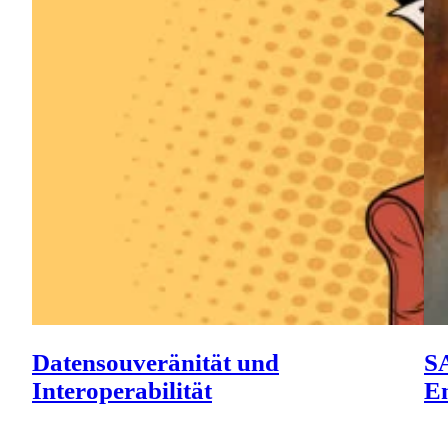
Datensouveränität und
SA
Interoperabilität
En