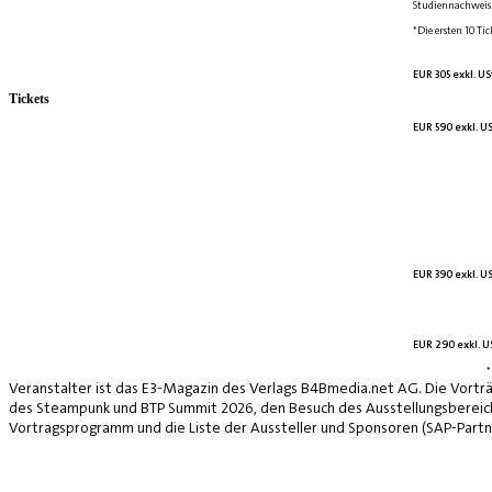
Studiennachweis 
*Die ersten 10 Tic
EUR 305 exkl. US
Tickets
EUR 590 exkl. US
EUR 390 exkl. US
EUR 290 exkl. US
*
Veranstalter ist das E3-Magazin des Verlags B4Bmedia.net AG. Die Vorträ
des Steampunk und BTP Summit 2026, den Besuch des Ausstellungsbereich
Vortragsprogramm und die Liste der Aussteller und Sponsoren (SAP-Partne