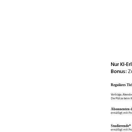
Nur KI-E
Bonus:
Zu
Reguläres Tic
Vorträge, Abendv
Die Plätze beim K
Abonnenten d
ermäßigt mit Pr
Studierende*
ermäßigt mit Pr