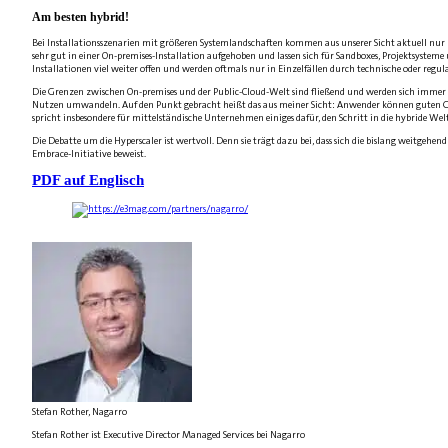
Am besten hybrid!
Bei Installationsszenarien mit größeren Systemlandschaften kommen aus unserer Sicht aktuell nur 
sehr gut in einer On-premises-Installation aufgehoben und lassen sich für Sandboxes, Projektsystem
Installationen viel weiter offen und werden oftmals nur in Einzelfällen durch technische oder re
Die Grenzen zwischen On-premises und der Public-Cloud-Welt sind fließend und werden sich immer we
Nutzen umwandeln. Auf den Punkt gebracht heißt das aus meiner Sicht: Anwender können guten Gewi
spricht insbesondere für mittelständische Unternehmen einiges dafür, den Schritt in die hybride Wel
Die Debatte um die Hyperscaler ist wertvoll. Denn sie trägt dazu bei, dass sich die bislang weitgehe
Embrace-Initiative beweist.
PDF auf Englisch
Stefan Rother, Nagarro
Stefan Rother ist Executive Director Managed Services bei Nagarro