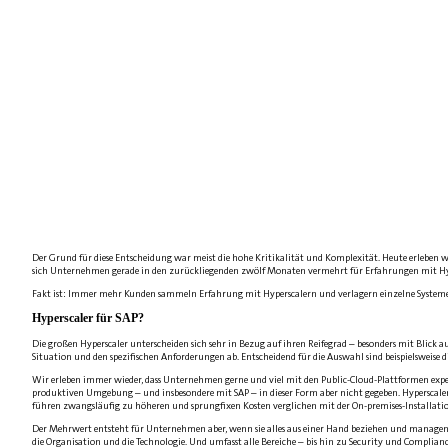
Der Grund für diese Entscheidung war meist die hohe Kritikalität und Komplexität. Heute erleben 
sich Unternehmen gerade in den zurückliegenden zwölf Monaten vermehrt für Erfahrungen mit Hy
Fakt ist: Immer mehr Kunden sammeln Erfahrung mit Hyperscalern und verlagern einzelne Systeme i
Hyperscaler für SAP?
Die großen Hyperscaler unterscheiden sich sehr in Bezug auf ihren Reifegrad – besonders mit Blick
Situation und den spezifischen Anforderungen ab. Entscheidend für die Auswahl sind beispielsweise 
Wir erleben immer wieder, dass Unter­nehmen gerne und viel mit den Public-­Cloud-Plattformen expe
produktiven Umgebung – und insbesondere mit SAP – in dieser Form aber nicht gegeben. Hyperscaler s
führen zwangsläufig zu höheren und sprungfixen Kosten verglichen mit der On-premises-Installation
Der Mehrwert entsteht für Unternehmen aber, wenn sie alles aus einer Hand beziehen und managen 
die Organisation und die Technologie. Und umfasst alle Bereiche – bis hin zu Security und Complianc