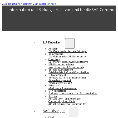
Zum Hauptinhalt springen
Zum Footer springen
Information und Bildungsarbeit von und für die SAP-Communi
E3-Rubriken
Autoren
Die Menschen hinter den Beiträgen
Kommentare
Die Meinung der SAP-Community
Coverstory
Das monatliche Schwerpunktthema
SAP-Community-Szene
Insights aus der SAP-Community
Business-Management
Betriebswirtschaft und Organisation
IT-Management
Infrastruktur und Digitalisierung
People-Management
Personalentwicklung
Wirtschaft
Märkte und Finanzwesen
ERP-Koopetition
Fusionen, Übernahmen und Partnerschaften
Karriere
Auf-, Ab-, Um- und Aussteiger
Community Short Facts
Aktuelles aus der SAP-Community
SAP-Lösungen
CRM