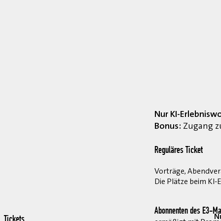
Nur KI-Erlebnisw
Bonus:
Zugang zu
Reguläres Ticket
Vorträge, Abendvera
Die Plätze beim KI-
Abonnenten des E3-Ma
Nu
Tickets