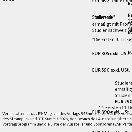
ermäßigt mit Pro
B
R
Studierende*
2
ermäßigt mit Prom
23
Studiennachweis bi
E
*Die ersten 10 Ticke
E
EUR 305 exkl. USt.
EUR 590 exkl. USt.
Studier
ermäßig
Studienn
EUR 290
*Die ersten 10 Ti
EUR 390 exkl. USt.
Veranstalter ist das E3-Magazin des Verlags B4Bmedia.net AG. Die Vorträ
des Steampunk und BTP Summit 2026, den Besuch des Ausstellungsbereich
Vortragsprogramm und die Liste der Aussteller und Sponsoren (SAP-Partne