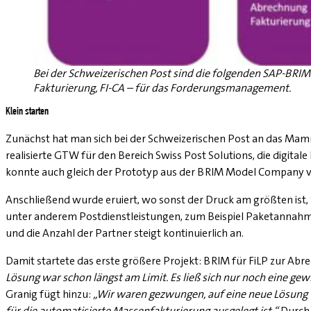
Bei der Schweizerischen Post sind die folgenden SAP-BRI
Fakturierung, FI-CA – für das Forderungsmanagement.
Klein starten
Zunächst hat man sich bei der Schweizerischen Post an das Mam
realisierte GTW für den Bereich Swiss Post Solutions, die digita
konnte auch gleich der Prototyp aus der BRIM Model Company 
Anschließend wurde eruiert, wo sonst der Druck am größten ist,
unter anderem Postdienstleistungen, zum Beispiel Paketannahme
und die Anzahl der Partner steigt kontinuierlich an.
Damit startete das erste größere Projekt: BRIM für FiLP zur Ab
Lösung war schon längst am Limit. Es ließ sich nur noch eine ge
Granig fügt hinzu:
„Wir waren gezwungen, auf eine neue Lösung u
für die automatisierte Massenfakturierung ausgelegt ist.“
Durch d