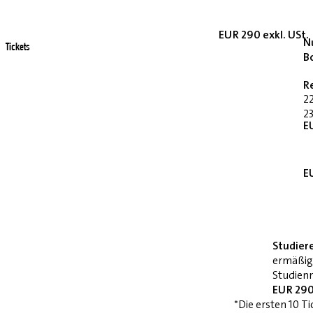
EUR 290 exkl. USt.
Nu
Tickets
B
R
2
23
E
E
Studier
ermäßig
Studienn
EUR 290
*Die ersten 10 Ti