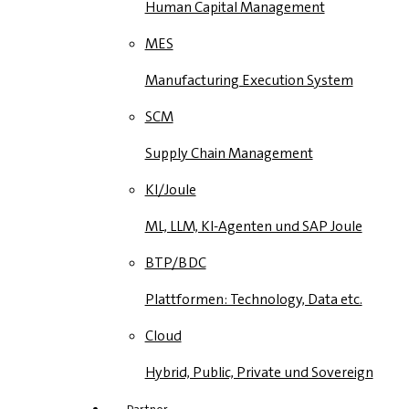
Human Capital Management
MES
Manufacturing Execution System
SCM
Supply Chain Management
KI/Joule
ML, LLM, KI-Agenten und SAP Joule
BTP/BDC
Plattformen: Technology, Data etc.
Cloud
Hybrid, Public, Private und Sovereign