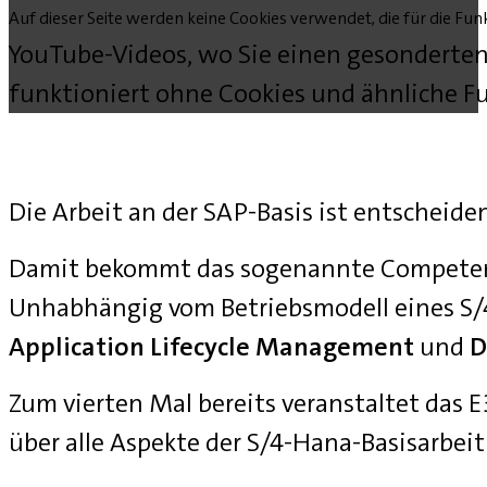
Auf dieser Seite werden keine Cookies verwendet, die für die Funk
YouTube-Videos, wo Sie einen gesonderten
funktioniert ohne Cookies und ähnliche Fu
Die Arbeit an der SAP-Basis ist entscheide
Damit bekommt das sogenannte Competenc
Unhabhängig vom Betriebsmodell eines S
Application Lifecycle Management
und
D
Zum vierten Mal bereits veranstaltet das
über alle Aspekte der S/4-Hana-Basisarbei