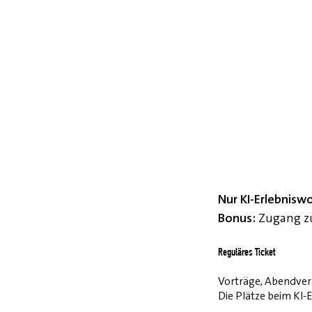
Nur KI-Erlebnisw
Bonus:
Zugang zu
Reguläres Ticket
Vorträge, Abendvera
Die Plätze beim KI-