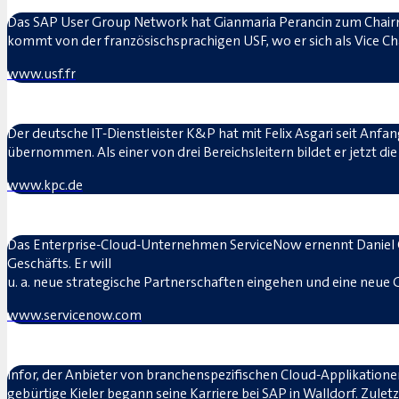
Das SAP User Group Network hat Gianmaria Perancin zum Chair
kommt von der französischsprachigen USF, wo er sich als Vice Cha
www.usf.fr
Der deutsche IT-Dienstleister K&P hat mit Felix Asgari seit Anfa
übernommen. Als einer von drei Bereichsleitern bildet er jetzt 
www.kpc.de
Das Enterprise-Cloud-Unternehmen ServiceNow ernennt Daniel Ös
Geschäfts. Er will
u. a. neue strategische Partnerschaften eingehen und eine neue
www.servicenow.com
Infor, der Anbieter von branchenspezifischen Cloud-Applikation
gebürtige Kieler begann seine Karriere bei SAP in Walldorf. Zul