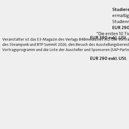
Studier
ermäßig
Studienn
EUR 290
*Die ersten 10 Ti
EUR 390 exkl. USt.
Veranstalter ist das E3-Magazin des Verlags B4Bmedia.net AG. Die Vorträ
des Steampunk und BTP Summit 2026, den Besuch des Ausstellungsbereich
Vortragsprogramm und die Liste der Aussteller und Sponsoren (SAP-Partne
EUR 290 exkl. USt.