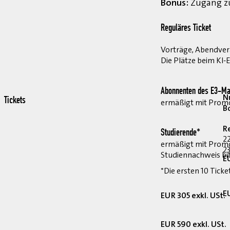
Bonus:
Zugang zu
Reguläres Ticket
Vorträge, Abendvera
Die Plätze beim KI-
Abonnenten des E3-Ma
Nu
Tickets
ermäßigt mit Pro
B
R
Studierende*
2
ermäßigt mit Prom
23
Studiennachweis bi
E
*Die ersten 10 Ticke
E
EUR 305 exkl. USt.
EUR 590 exkl. USt.