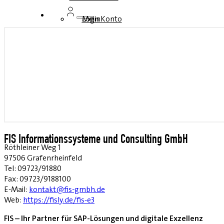
Login
Mein Konto
FIS Informationssysteme und Consulting GmbH
Röthleiner Weg 1
97506 Grafenrheinfeld
Tel: 09723/91880
Fax: 09723/9188100
E-Mail:
kontakt@fis-gmbh.de
Web:
https://fisly.de/fis-e3
FIS – Ihr Partner für SAP-Lösungen und digitale Exzellenz