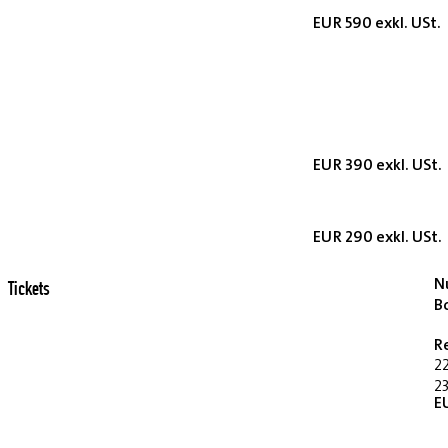
EUR 590 exkl. USt.
EUR 390 exkl. USt.
EUR 290 exkl. USt.
Nu
Tickets
B
R
2
23
E