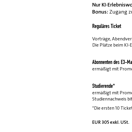
Nur KI-Erlebnisw
Bonus:
Zugang zu
Reguläres Ticket
Vorträge, Abendvera
Die Plätze beim KI-
Abonnenten des E3-Ma
ermäßigt mit Pro
Studierende*
ermäßigt mit Prom
Studiennachweis bi
*Die ersten 10 Ticke
EUR 305 exkl. USt.