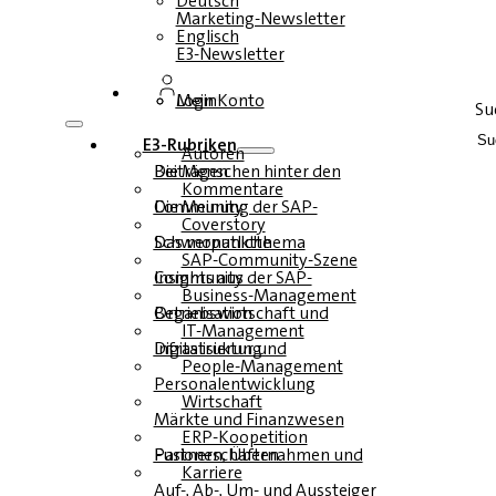
Deutsch
Marketing-Newsletter
Englisch
E3-Newsletter
Login
Mein Konto
Su
E3-Rubriken
Autoren
Die Menschen hinter den Beiträgen
Kommentare
Die Meinung der SAP-Community
Coverstory
Das monatliche Schwerpunktthema
SAP-Community-Szene
Insights aus der SAP-Community
Business-Management
Betriebswirtschaft und Organisation
IT-Management
Infrastruktur und Digitalisierung
People-Management
Personalentwicklung
Wirtschaft
Märkte und Finanzwesen
ERP-Koopetition
Fusionen, Übernahmen und Partnerschaften
Karriere
Auf-, Ab-, Um- und Aussteiger