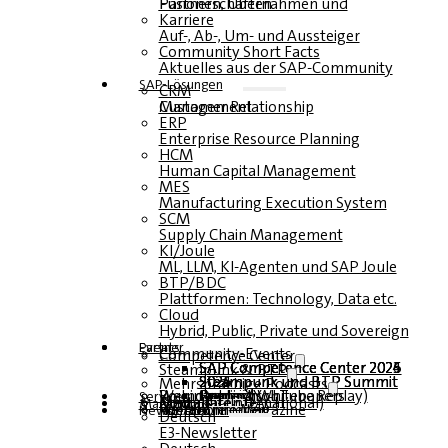
Fusionen, Übernahmen und Partnerschaften
Karriere
Auf-, Ab-, Um- und Aussteiger
Community Short Facts
Aktuelles aus der SAP-Community
SAP-Lösungen
CRM
Customer Relationship Management
ERP
Enterprise Resource Planning
HCM
Human Capital Management
MES
Manufacturing Execution System
SCM
Supply Chain Management
KI/Joule
ML, LLM, KI-Agenten und SAP Joule
BTP/BDC
Plattformen: Technology, Data etc.
Cloud
Hybrid, Public, Private und Sovereign
Partner
Events
Community-Events
Competence Center
SAP Competence Center 2026
SAP Competence Center 2025
SAP Competence Center 2024
SAP Competence Center 2023
Steampunk & BTP
Steampunk und BTP Summit 2026
Steampunk und BTP Summit 2025
Steampunk und BTP Summit 2024
Mehrsprachige Podcasts
Roundtables (YouTube Replay)
Webinare und Whitepapers
Deutsch
Englisch
Spanisch
Französisch
Service
Formulare
Kontakt
Mediadaten DACH
Media Kit (International)
Magazin
hier abonnieren
für Abonnenten
kostenfreie Magazine
Newsletter
Deutsch
E3-Newsletter