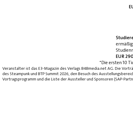
E
Studier
ermäßig
Studienn
EUR 290
*Die ersten 10 Ti
Veranstalter ist das E3-Magazin des Verlags B4Bmedia.net AG. Die Vorträ
des Steampunk und BTP Summit 2026, den Besuch des Ausstellungsbereich
Vortragsprogramm und die Liste der Aussteller und Sponsoren (SAP-Partne