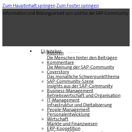
Zum Hauptinhalt springen
Zum Footer springen
Information und Bildungsarbeit von und für die SAP-Community
E3-Rubriken
Autoren
Die Menschen hinter den Beiträgen
Kommentare
Die Meinung der SAP-Community
Coverstory
Das monatliche Schwerpunktthema
SAP-Community-Szene
Insights aus der SAP-Community
Business-Management
Betriebswirtschaft und Organisation
IT-Management
Infrastruktur und Digitalisierung
People-Management
Personalentwicklung
Wirtschaft
Märkte und Finanzwesen
ERP-Koopetition