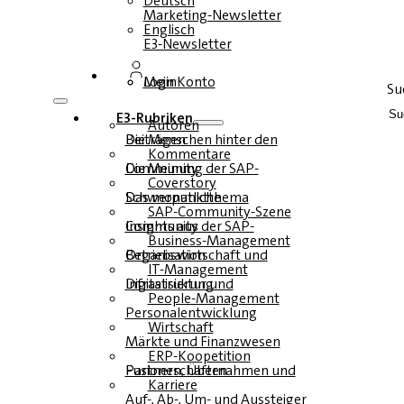
Deutsch
Marketing-Newsletter
Englisch
E3-Newsletter
Login
Mein Konto
Su
E3-Rubriken
Autoren
Die Menschen hinter den Beiträgen
Kommentare
Die Meinung der SAP-Community
Coverstory
Das monatliche Schwerpunktthema
SAP-Community-Szene
Insights aus der SAP-Community
Business-Management
Betriebswirtschaft und Organisation
IT-Management
Infrastruktur und Digitalisierung
People-Management
Personalentwicklung
Wirtschaft
Märkte und Finanzwesen
ERP-Koopetition
Fusionen, Übernahmen und Partnerschaften
Karriere
Auf-, Ab-, Um- und Aussteiger