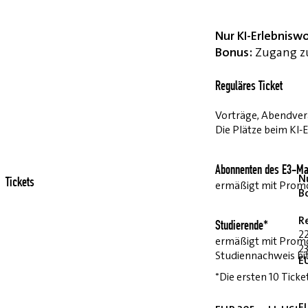
Nur KI-Erlebnisw
Bonus:
Zugang zu
Reguläres Ticket
Vorträge, Abendvera
Die Plätze beim KI-
Abonnenten des E3-Ma
Nu
Tickets
ermäßigt mit Pro
B
R
Studierende*
2
ermäßigt mit Prom
23
Studiennachweis bi
E
*Die ersten 10 Ticke
E