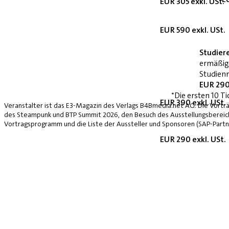
EUR 305 exkl. USt.
EUR 590 exkl. USt.
Studier
ermäßig
Studienn
EUR 290
*Die ersten 10 Ti
EUR 390 exkl. USt.
Veranstalter ist das E3-Magazin des Verlags B4Bmedia.net AG. Die Vorträ
des Steampunk und BTP Summit 2026, den Besuch des Ausstellungsbereich
Vortragsprogramm und die Liste der Aussteller und Sponsoren (SAP-Partne
EUR 290 exkl. USt.