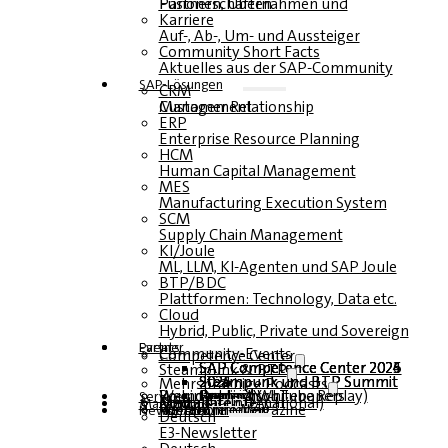
Fusionen, Übernahmen und Partnerschaften
Karriere
Auf-, Ab-, Um- und Aussteiger
Community Short Facts
Aktuelles aus der SAP-Community
SAP-Lösungen
CRM
Customer Relationship Management
ERP
Enterprise Resource Planning
HCM
Human Capital Management
MES
Manufacturing Execution System
SCM
Supply Chain Management
KI/Joule
ML, LLM, KI-Agenten und SAP Joule
BTP/BDC
Plattformen: Technology, Data etc.
Cloud
Hybrid, Public, Private und Sovereign
Partner
Events
Community-Events
Competence Center
SAP Competence Center 2026
SAP Competence Center 2025
SAP Competence Center 2024
SAP Competence Center 2023
Steampunk & BTP
Steampunk und BTP Summit 2026
Steampunk und BTP Summit 2025
Steampunk und BTP Summit 2024
Mehrsprachige Podcasts
Roundtables (YouTube Replay)
Webinare und Whitepapers
Deutsch
Englisch
Spanisch
Französisch
Service
Formulare
Kontakt
Mediadaten DACH
Media Kit (International)
Magazin
hier abonnieren
für Abonnenten
kostenfreie Magazine
Newsletter
Deutsch
E3-Newsletter