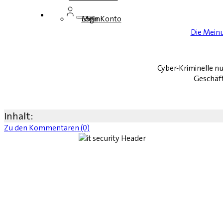
Login
Mein Konto
Die Mein
Cyber-Kriminelle n
Geschäft
Inhalt:
Zu den Kommentaren (0)