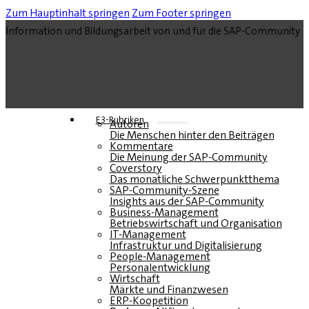
Zum Hauptinhalt springen
Zum Footer springen
Information und Bildungsarbeit von und für die SAP-Community
E3-Rubriken
Autoren
Die Menschen hinter den Beiträgen
Kommentare
Die Meinung der SAP-Community
Coverstory
Das monatliche Schwerpunktthema
SAP-Community-Szene
Insights aus der SAP-Community
Business-Management
Betriebswirtschaft und Organisation
IT-Management
Infrastruktur und Digitalisierung
People-Management
Personalentwicklung
Wirtschaft
Märkte und Finanzwesen
ERP-Koopetition