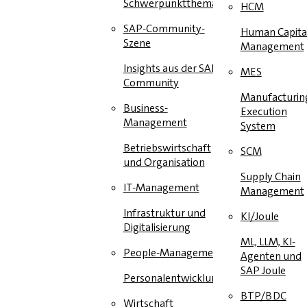
Schwerpunktthema
HCM
SAP-Community-
Human Capita
Szene
Management
Insights aus der SAP-
MES
Community
Manufacturin
Business-
Execution
Management
System
Betriebswirtschaft
SCM
und Organisation
Supply Chain
IT-Management
Management
Infrastruktur und
KI/Joule
Digitalisierung
ML, LLM, KI-
People-Management
Agenten und
SAP Joule
Personalentwicklung
BTP/BDC
Wirtschaft