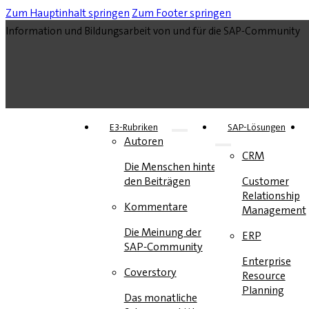
Zum Hauptinhalt springen
Zum Footer springen
Information und Bildungsarbeit von und für die SAP-Community
E3-Rubriken
SAP-Lösungen
Autoren
CRM
Die Menschen hinter
den Beiträgen
Customer
Relationship
Kommentare
Management
Die Meinung der
ERP
SAP-Community
Enterprise
Coverstory
Resource
Planning
Das monatliche