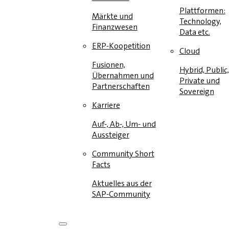
Plattformen:
Märkte und
Technology,
Finanzwesen
Data etc.
ERP-Koopetition
Cloud
Fusionen,
Hybrid, Public,
Übernahmen und
Private und
Partnerschaften
Sovereign
Karriere
Auf-, Ab-, Um- und
Aussteiger
Community Short
Facts
Aktuelles aus der
SAP-Community