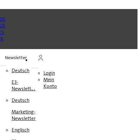
Newsletter
n
Deutsch
Login
Mein
E3-
en
Konto
Newsletter
e
Deutsch
Marketing-
Newsletter
Englisch