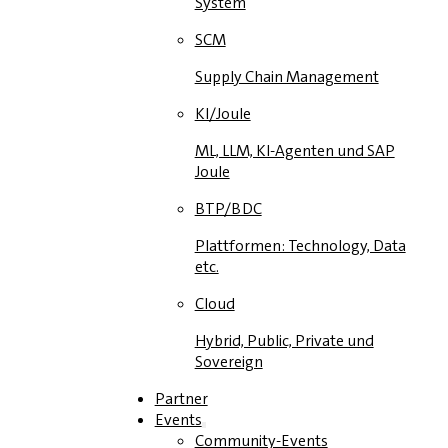
System
SCM
Supply Chain Management
KI/Joule
ML, LLM, KI-Agenten und SAP
Joule
BTP/BDC
Plattformen: Technology, Data
etc.
Cloud
Hybrid, Public, Private und
Sovereign
Partner
Events
Community-Events