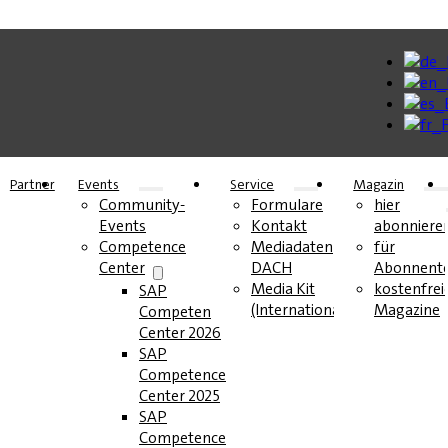
Partner
Events
Service
Magazin
Community-
Formulare
hier
Events
Kontakt
abonniere
Competence
Mediadaten
für
Center
DACH
Abonnent
Media Kit
kostenfrei
SAP
(International)
Magazine
Competence
Center 2026
SAP
Competence
Center 2025
SAP
Competence