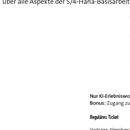
über alle Aspekte der S/4-Hana-Basisarbei
Nur KI-Erlebnisw
Bonus:
Zugang zu 
Reguläres Ticket
Vorträge, Abendvera