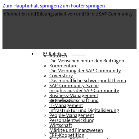
Zum Hauptinhalt springen
Zum Footer springen
Information und Bildungsarbeit von und für die SAP-Community
E3-Rubriken
Autoren
Die Menschen hinter den Beiträgen
Kommentare
Die Meinung der SAP-Community
Coverstory
Das monatliche Schwerpunktthema
SAP-Community-Szene
Insights aus der SAP-Community
Business-Management
Betriebswirtschaft und Organisation
IT-Management
Infrastruktur und Digitalisierung
People-Management
Personalentwicklung
Wirtschaft
Märkte und Finanzwesen
ERP-Koopetition