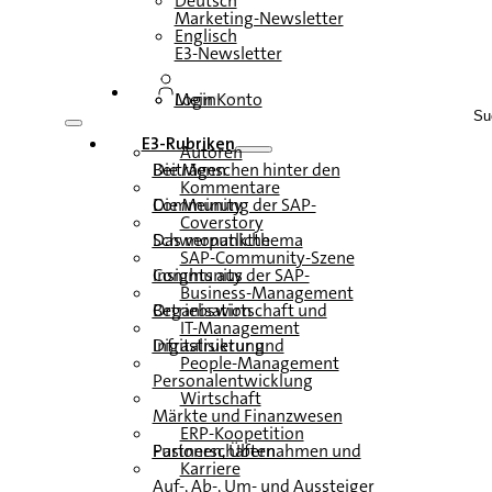
Deutsch
Marketing-Newsletter
Englisch
E3-Newsletter
Login
Mein Konto
Su
E3-Rubriken
Autoren
Die Menschen hinter den Beiträgen
Kommentare
Die Meinung der SAP-Community
Coverstory
Das monatliche Schwerpunktthema
SAP-Community-Szene
Insights aus der SAP-Community
Business-Management
Betriebswirtschaft und Organisation
IT-Management
Infrastruktur und Digitalisierung
People-Management
Personalentwicklung
Wirtschaft
Märkte und Finanzwesen
ERP-Koopetition
Fusionen, Übernahmen und Partnerschaften
Karriere
Auf-, Ab-, Um- und Aussteiger