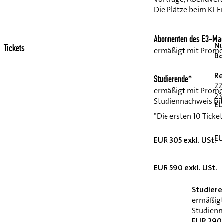
Die Plätze beim KI-E
Abonnenten des E3-Mag
Nu
Tickets
ermäßigt mit Prom
B
Re
Studierende*
22
ermäßigt mit Prom
23
Studiennachweis bit
EU
*Die ersten 10 Ticke
EU
EUR 305 exkl. USt.
EUR 590 exkl. USt.
Studier
ermäßig
Studienn
EUR 290 