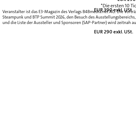
*Die ersten 10 Ti
EUR 390 exkl. USt.
Veranstalter ist das E3-Magazin des Verlags B4Bmedia.net AG. Die Vorträ
Steampunk und BTP Summit 2026, den Besuch des Ausstellungsbereichs, 
und die Liste der Aussteller und Sponsoren (SAP-Partner) wird zeitnah au
EUR 290 exkl. USt.