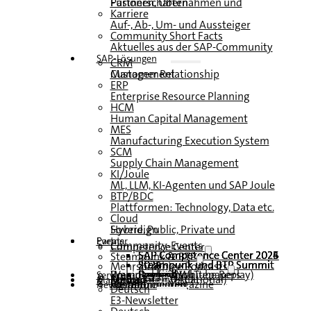
Fusionen, Übernahmen und Partnerschaften
Karriere
Auf-, Ab-, Um- und Aussteiger
Community Short Facts
Aktuelles aus der SAP-Community
SAP-Lösungen
CRM
Customer Relationship Management
ERP
Enterprise Resource Planning
HCM
Human Capital Management
MES
Manufacturing Execution System
SCM
Supply Chain Management
KI/Joule
ML, LLM, KI-Agenten und SAP Joule
BTP/BDC
Plattformen: Technology, Data etc.
Cloud
Hybrid, Public, Private und Sovereign
Partner
Events
Community-Events
Competence Center
SAP Competence Center 2026
SAP Competence Center 2025
SAP Competence Center 2024
SAP Competence Center 2023
Steampunk & BTP
Steampunk und BTP Summit 2026
Steampunk und BTP Summit 2025
Steampunk und BTP Summit 2024
Mehrsprachige Podcasts
Roundtables (YouTube Replay)
Webinare und Whitepapers
Deutsch
Englisch
Spanisch
Französisch
Service
Formulare
Kontakt
Mediadaten DACH
Media Kit (International)
Magazin
hier abonnieren
für Abonnenten
kostenfreie Magazine
Newsletter
Deutsch
E3-Newsletter