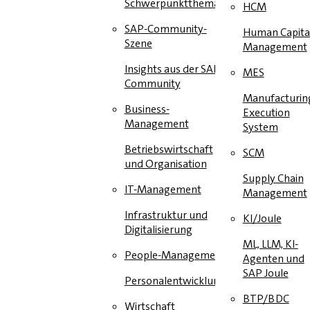
Schwerpunktthema
HCM
SAP-Community-
Human Capita
Szene
Management
Insights aus der SAP-
MES
Community
Manufacturin
Business-
Execution
Management
System
Betriebswirtschaft
SCM
und Organisation
Supply Chain
IT-Management
Management
Infrastruktur und
KI/Joule
Digitalisierung
ML, LLM, KI-
People-Management
Agenten und
SAP Joule
Personalentwicklung
BTP/BDC
Wirtschaft