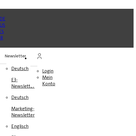
Newsletter
n
Deutsch
Login
Mein
E3-
en
Konto
Newsletter
e
Deutsch
Marketing-
Newsletter
Englisch