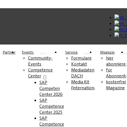
Partner
Events
Service
Magazin
Community-
Formulare
hier
Events
Kontakt
abonniere
Competence
Mediadaten
für
Center
DACH
Abonnent
Media Kit
kostenfrei
SAP
(International)
Magazine
Competence
Center 2026
SAP
Competence
Center 2025
SAP
Competence