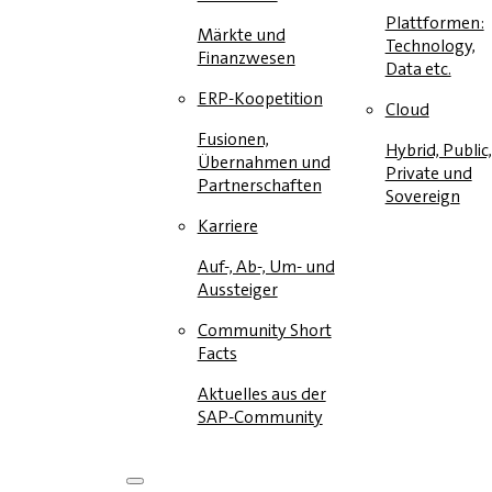
Plattformen:
Märkte und
Technology,
Finanzwesen
Data etc.
ERP-Koopetition
Cloud
Fusionen,
Hybrid, Public,
Übernahmen und
Private und
Partnerschaften
Sovereign
Karriere
Auf-, Ab-, Um- und
Aussteiger
Community Short
Facts
Aktuelles aus der
SAP-Community