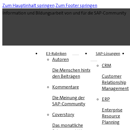
Zum Hauptinhalt springen
Zum Footer springen
Information und Bildungsarbeit von und für die SAP-Community
E3-Rubriken
SAP-Lösungen
Autoren
CRM
Die Menschen hinter
den Beiträgen
Customer
Relationship
Kommentare
Management
Die Meinung der
ERP
SAP-Community
Enterprise
Coverstory
Resource
Planning
Das monatliche