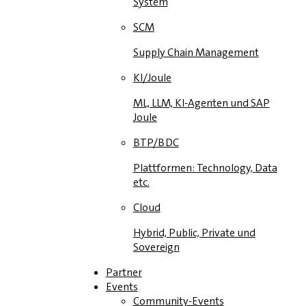
System
SCM
Supply Chain Management
KI/Joule
ML, LLM, KI-Agenten und SAP
Joule
BTP/BDC
Plattformen: Technology, Data
etc.
Cloud
Hybrid, Public, Private und
Sovereign
Partner
Events
Community-Events