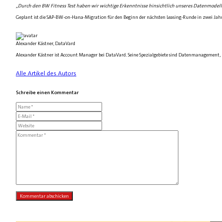
„Durch den BW Fitness Test haben wir wichtige Erkenntnisse hinsichtlich unseres Datenmodells
Geplant ist die SAP-BW-on-Hana-Migration für den Beginn der nächsten Leasing-Runde in zwei Jahre
Alexander Kästner, DataVard
Alexander Kästner ist Account Manager bei DataVard. Seine Spezialgebiete sind Datenmanagement
Alle Artikel des Autors
Schreibe einen Kommentar