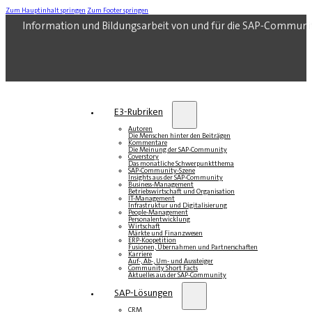
Zum Hauptinhalt springen
Zum Footer springen
Information und Bildungsarbeit von und für die SAP-Communi
E3-Rubriken
Autoren
Die Menschen hinter den Beiträgen
Kommentare
Die Meinung der SAP-Community
Coverstory
Das monatliche Schwerpunktthema
SAP-Community-Szene
Insights aus der SAP-Community
Business-Management
Betriebswirtschaft und Organisation
IT-Management
Infrastruktur und Digitalisierung
People-Management
Personalentwicklung
Wirtschaft
Märkte und Finanzwesen
ERP-Koopetition
Fusionen, Übernahmen und Partnerschaften
Karriere
Auf-, Ab-, Um- und Aussteiger
Community Short Facts
Aktuelles aus der SAP-Community
SAP-Lösungen
CRM