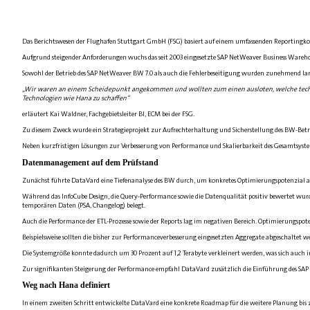
Das Berichtswesen der Flughafen Stuttgart GmbH (FSG) basiert auf einem umfassenden Reportingkon
Aufgrund steigender Anforderungen wuchs das seit 2003 eingesetzte SAP NetWeaver Business Wareho
Sowohl der Betrieb des SAP NetWeaver BW 7.0 als auch die Fehlerbeseitigung wurden zunehmend lang
„Wir waren an einem Scheidepunkt angekommen und wollten zum einen ausloten, welche tech
Technologien wie Hana zu schaffen“
erläutert Kai Waldner, Fachgebietsleiter BI, ECM bei der FSG.
Zu diesem Zweck wurde ein Strategieprojekt zur Aufrechterhaltung und Sicherstellung des BW-Betrie
Neben kurzfristigen Lösungen zur Verbesserung von Performance und Skalierbarkeit des Gesamtsyst
Datenmanagement auf dem Prüfstand
Zunächst führte DataVard eine Tiefenanalyse des BW durch, um konkretes Optimierungspotenzial a
Während das InfoCube Design, die Query-Performance sowie die Datenqualität positiv bewertet wurde
temporären Daten (PSA, Changelog) belegt.
Auch die Performance der ETL-Prozesse sowie der Reports lag im negativen Bereich. Optimierungsp
Beispielsweise sollten die bisher zur Performanceverbesserung eingesetzten Aggregate abgeschaltet w
Die Systemgröße konnte dadurch um 30 Prozent auf 1,2 Terabyte verkleinert werden, was sich auch
Zur signifikanten Steigerung der Performance empfahl DataVard zusätzlich die Einführung des SAP
Weg nach Hana definiert
In einem zweiten Schritt entwickelte DataVard eine konkrete Roadmap für die weitere Planung bi