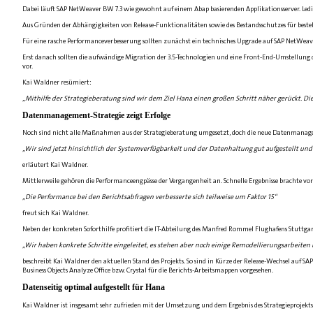
Dabei läuft SAP NetWeaver BW 7.3 wie gewohnt auf einem Abap basierenden Applikationsserver. Led
Aus Gründen der Abhängigkeiten von Release-Funktionalitäten sowie des Bestandsschutzes für bes
Für eine rasche Performanceverbesserung sollten zunächst ein technisches Upgrade auf SAP Net­Wea
Erst danach sollten die aufwändige Migration der 3.5-Technologien und eine Front-End-Umstellung 
vor.
Kai Waldner resümiert:
„Mithilfe der Strategieberatung sind wir dem Ziel Hana einen großen Schritt näher gerückt. Di
Datenmanagement-Strategie zeigt Erfolge
Noch sind nicht alle Maßnahmen aus der Strategieberatung umgesetzt, doch die neue Datenmanageme
„Wir sind jetzt hinsichtlich der Systemverfügbarkeit und der Datenhaltung gut aufgestellt 
erläutert Kai Waldner.
Mittlerweile gehören die Performanceengpässe der Vergangenheit an. Schnelle Ergebnisse brachte vo
„Die Performance bei den Berichtsabfragen verbesserte sich teilweise um Faktor 15“
freut sich Kai Waldner.
Neben der konkreten Soforthilfe profitiert die IT-Abteilung des Manfred Rommel Flughafens Stuttg
„Wir haben konkrete Schritte eingeleitet, es stehen aber noch einige Remodellierungsarbeite
beschreibt Kai Waldner den aktuellen Stand des Projekts. So sind in Kürze der Release-Wechsel auf
Business Objects Analyze Office bzw. Crystal für die Berichts-Arbeitsmappen vorgesehen.
Datenseitig optimal aufgestellt für Hana
Kai Waldner ist insgesamt sehr zufrieden mit der Umsetzung und dem Ergebnis des Strategieprojekts