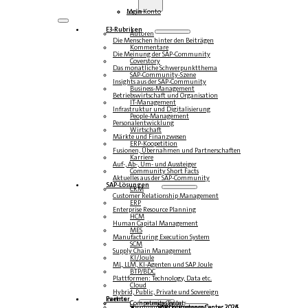
Login
Mein Konto
E3-Rubriken
Autoren
Die Menschen hinter den Beiträgen
Kommentare
Die Meinung der SAP-Community
Coverstory
Das monatliche Schwerpunktthema
SAP-Community-Szene
Insights aus der SAP-Community
Business-Management
Betriebswirtschaft und Organisation
IT-Management
Infrastruktur und Digitalisierung
People-Management
Personalentwicklung
Wirtschaft
Märkte und Finanzwesen
ERP-Koopetition
Fusionen, Übernahmen und Partnerschaften
Karriere
Auf-, Ab-, Um- und Aussteiger
Community Short Facts
Aktuelles aus der SAP-Community
SAP-Lösungen
CRM
Customer Relationship Management
ERP
Enterprise Resource Planning
HCM
Human Capital Management
MES
Manufacturing Execution System
SCM
Supply Chain Management
KI/Joule
ML, LLM, KI-Agenten und SAP Joule
BTP/BDC
Plattformen: Technology, Data etc.
Cloud
Hybrid, Public, Private und Sovereign
Partner
Events
Community-Events
Competence Center
Steampunk & BTP
SAP Competence Center 2026
SAP Competence Center 2025
SAP Competence Center 2024
SAP Competence Center 2023