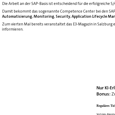
Die Arbeit an der SAP-Basis ist entscheidend für die erfolgreiche 
Damit bekommt das sogenannte Competence Center bei den SAP-
Automatisierung
,
Monitoring
,
Security
,
Application Lifecycle M
Zum vierten Mal bereits veranstaltet das E3-Magazin in Salzburg
informieren.
Nur KI-E
Bonus:
Zu
Reguläres Tic
Vorträge, Abendv