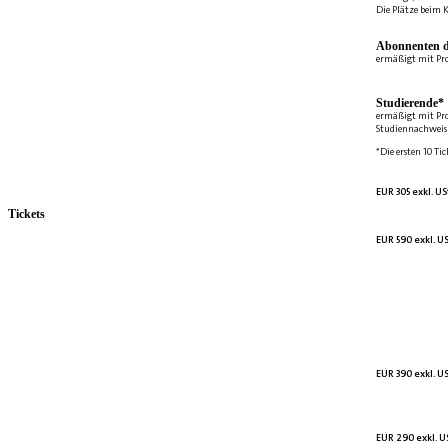
Die Plätze beim K
Abonnenten d
ermäßigt mit Pr
Studierende*
ermäßigt mit Pr
Studiennachweis 
*Die ersten 10 Tic
EUR 305 exkl. US
Tickets
EUR 590 exkl. US
EUR 390 exkl. US
EUR 290 exkl. US