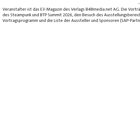
*
Veranstalter ist das E3-Magazin des Verlags B4Bmedia.net AG. Die Vorträ
des Steampunk und BTP Summit 2026, den Besuch des Ausstellungsbereich
Vortragsprogramm und die Liste der Aussteller und Sponsoren (SAP-Partne