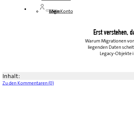
Login
Mein Konto
Erst verstehen, d
Warum Migrationen von 
liegenden Daten schei
Legacy-Objekte i
Inhalt:
Zu den Kommentaren (0)