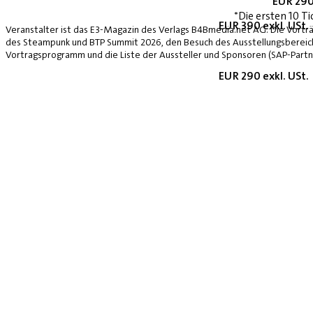
EUR 290
*Die ersten 10 Ti
EUR 390 exkl. USt.
Veranstalter ist das E3-Magazin des Verlags B4Bmedia.net AG. Die Vorträ
des Steampunk und BTP Summit 2026, den Besuch des Ausstellungsbereich
Vortragsprogramm und die Liste der Aussteller und Sponsoren (SAP-Partne
EUR 290 exkl. USt.