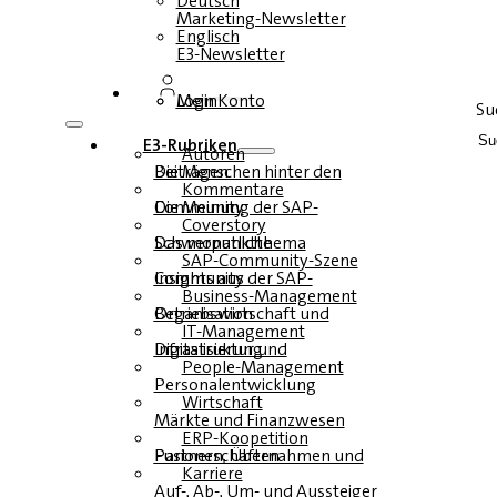
Deutsch
Marketing-Newsletter
Englisch
E3-Newsletter
Login
Mein Konto
Su
E3-Rubriken
Autoren
Die Menschen hinter den Beiträgen
Kommentare
Die Meinung der SAP-Community
Coverstory
Das monatliche Schwerpunktthema
SAP-Community-Szene
Insights aus der SAP-Community
Business-Management
Betriebswirtschaft und Organisation
IT-Management
Infrastruktur und Digitalisierung
People-Management
Personalentwicklung
Wirtschaft
Märkte und Finanzwesen
ERP-Koopetition
Fusionen, Übernahmen und Partnerschaften
Karriere
Auf-, Ab-, Um- und Aussteiger