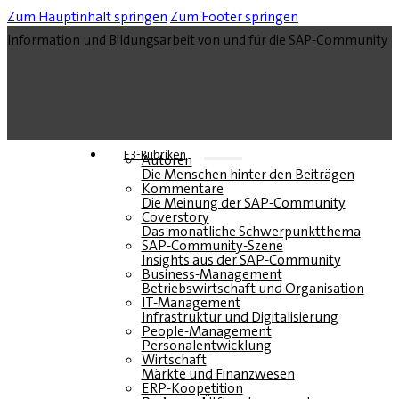
Zum Hauptinhalt springen
Zum Footer springen
Information und Bildungsarbeit von und für die SAP-Community
E3-Rubriken
Autoren
Die Menschen hinter den Beiträgen
Kommentare
Die Meinung der SAP-Community
Coverstory
Das monatliche Schwerpunktthema
SAP-Community-Szene
Insights aus der SAP-Community
Business-Management
Betriebswirtschaft und Organisation
IT-Management
Infrastruktur und Digitalisierung
People-Management
Personalentwicklung
Wirtschaft
Märkte und Finanzwesen
ERP-Koopetition