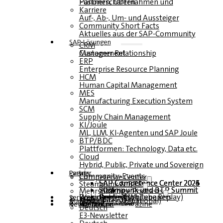
Fusionen, Übernahmen und Partnerschaften
Karriere
Auf-, Ab-, Um- und Aussteiger
Community Short Facts
Aktuelles aus der SAP-Community
SAP-Lösungen
CRM
Customer Relationship Management
ERP
Enterprise Resource Planning
HCM
Human Capital Management
MES
Manufacturing Execution System
SCM
Supply Chain Management
KI/Joule
ML, LLM, KI-Agenten und SAP Joule
BTP/BDC
Plattformen: Technology, Data etc.
Cloud
Hybrid, Public, Private und Sovereign
Partner
Events
Community-Events
Competence Center
SAP Competence Center 2026
SAP Competence Center 2025
SAP Competence Center 2024
SAP Competence Center 2023
Steampunk & BTP
Steampunk und BTP Summit 2026
Steampunk und BTP Summit 2025
Steampunk und BTP Summit 2024
Mehrsprachige Podcasts
Roundtables (YouTube Replay)
Webinare und Whitepapers
Deutsch
Englisch
Spanisch
Französisch
Service
Formulare
Kontakt
Mediadaten DACH
Media Kit (International)
Magazin
hier abonnieren
für Abonnenten
kostenfreie Magazine
Newsletter
Deutsch
E3-Newsletter