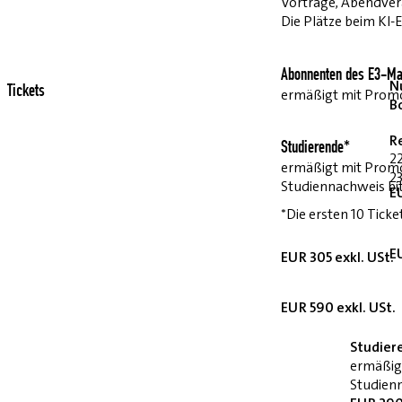
Vorträge, Abendvera
Die Plätze beim KI-
Abonnenten des E3-Ma
Nu
Tickets
ermäßigt mit Pro
B
R
Studierende*
2
ermäßigt mit Prom
23
Studiennachweis bi
E
*Die ersten 10 Ticke
E
EUR 305 exkl. USt.
EUR 590 exkl. USt.
Studier
ermäßig
Studienn