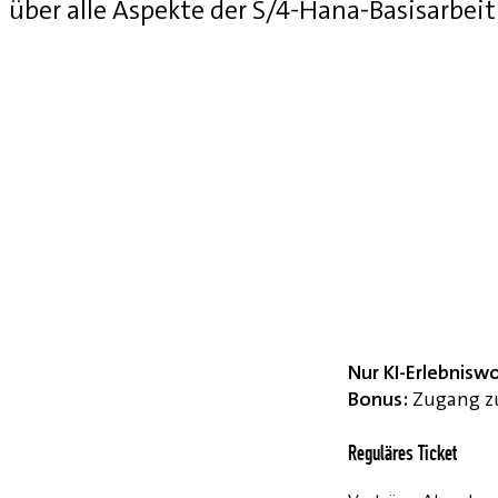
über alle Aspekte der S/4-Hana-Basisarbei
Nur KI-Erlebnisw
Bonus:
Zugang zu
Reguläres Ticket