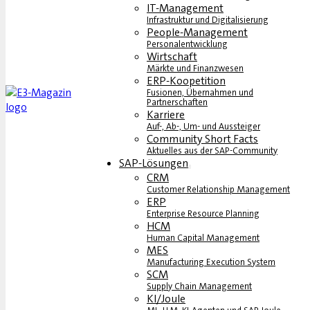
IT-Management
Infrastruktur und Digitalisierung
People-Management
Personalentwicklung
Wirtschaft
Märkte und Finanzwesen
ERP-Koopetition
Fusionen, Übernahmen und
Partnerschaften
Karriere
Auf-, Ab-, Um- und Aussteiger
Community Short Facts
Aktuelles aus der SAP-Community
SAP-Lösungen
CRM
Customer Relationship Management
ERP
Enterprise Resource Planning
HCM
Human Capital Management
MES
Manufacturing Execution System
SCM
Supply Chain Management
KI/Joule