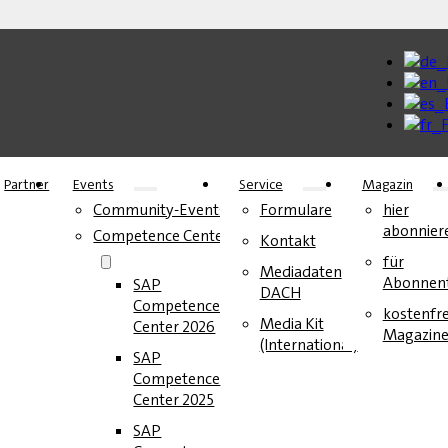
Partner
Events
Service
Magazin
Community-Events
Formulare
hier
abonnier
Competence Center
Kontakt
für
Mediadaten
Abonnen
SAP
DACH
Competence
kostenfre
Media Kit
Center 2026
Magazin
(International)
SAP
Competence
Center 2025
SAP