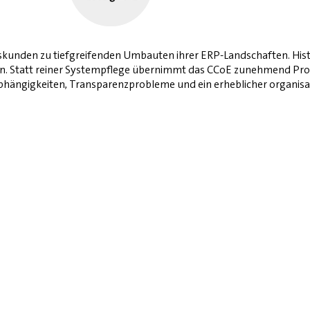
kunden zu tiefgreifenden Umbauten ihrer ERP-Landschaften. Histo
en. Statt reiner Systempflege übernimmt das CCoE zunehmend Pr
Abhängigkeiten, Transparenzprobleme und ein erheblicher organis