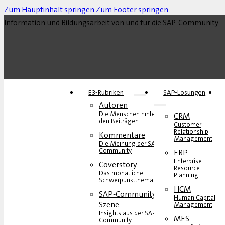
Zum Hauptinhalt springen
Zum Footer springen
Information und Bildungsarbeit von und für die SAP-Community
E3-Rubriken
SAP-Lösungen
Autoren
Die Menschen hinter
CRM
den Beiträgen
Customer
Relationship
Kommentare
Management
Die Meinung der SAP-
Community
ERP
Enterprise
Coverstory
Resource
Das monatliche
Planning
Schwerpunktthema
HCM
SAP-Community-
Human Capital
Szene
Management
Insights aus der SAP-
MES
Community