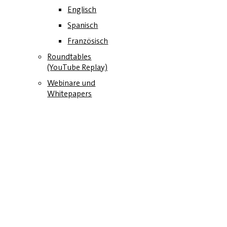
Englisch
Spanisch
Französisch
Roundtables
(YouTube Replay)
Webinare und
Whitepapers