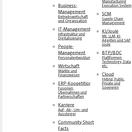
Manufacturing
Business-
Execution System
Management
SCM
Betriebswirtschaft
Supply Chain
und Organisation
Management
IT-Management
KI/Joule
Infrastruktur und
ML, LLM, KI-
Digitalisierung
Agenten und SAP
Joule
People-
Management
BTP/BDC
Personalentwicklung
Plattformen:
Technology, Data
Wirtschaft
etc.
Märkte und
Cloud
Finanzwesen
Hybrid, Public,
ERP-Koopetition
Private und
Sovereign
Fusionen,
Übernahmen und
Partnerschaften
Karriere
Auf-, Ab-, Um- und
Aussteiger
Community Short
Facts