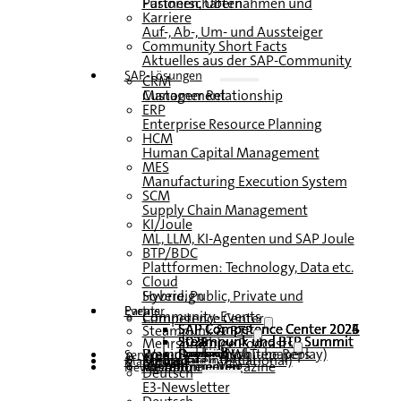
Fusionen, Übernahmen und Partnerschaften
Karriere
Auf-, Ab-, Um- und Aussteiger
Community Short Facts
Aktuelles aus der SAP-Community
SAP-Lösungen
CRM
Customer Relationship Management
ERP
Enterprise Resource Planning
HCM
Human Capital Management
MES
Manufacturing Execution System
SCM
Supply Chain Management
KI/Joule
ML, LLM, KI-Agenten und SAP Joule
BTP/BDC
Plattformen: Technology, Data etc.
Cloud
Hybrid, Public, Private und Sovereign
Partner
Events
Community-Events
Competence Center
SAP Competence Center 2026
SAP Competence Center 2025
SAP Competence Center 2024
SAP Competence Center 2023
Steampunk & BTP
Steampunk und BTP Summit 2026
Steampunk und BTP Summit 2025
Steampunk und BTP Summit 2024
Mehrsprachige Podcasts
Roundtables (YouTube Replay)
Webinare und Whitepapers
Deutsch
Englisch
Spanisch
Französisch
Service
Formulare
Kontakt
Mediadaten DACH
Media Kit (International)
Magazin
hier abonnieren
für Abonnenten
kostenfreie Magazine
Newsletter
Deutsch
E3-Newsletter