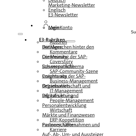
Deutsch
Marketing-Newsletter
Englisch
E3-Newsletter
Login
Mein Konto
Su
E3-Rubriken
Autoren
Die Menschen hinter den Beiträgen
Kommentare
Die Meinung der SAP-Community
Coverstory
Das monatliche Schwerpunktthema
SAP-Community-Szene
Insights aus der SAP-Community
Business-Management
Betriebswirtschaft und Organisation
IT-Management
Infrastruktur und Digitalisierung
People-Management
Personalentwicklung
Wirtschaft
Märkte und Finanzwesen
ERP-Koopetition
Fusionen, Übernahmen und Partnerschaften
Karriere
Auf-, Ab-, Um- und Aussteiger