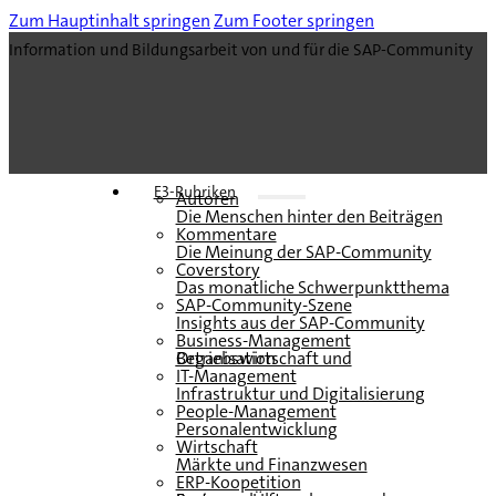
Zum Hauptinhalt springen
Zum Footer springen
Information und Bildungsarbeit von und für die SAP-Community
E3-Rubriken
Autoren
Die Menschen hinter den Beiträgen
Kommentare
Die Meinung der SAP-Community
Coverstory
Das monatliche Schwerpunktthema
SAP-Community-Szene
Insights aus der SAP-Community
Business-Management
Betriebswirtschaft und Organisation
IT-Management
Infrastruktur und Digitalisierung
People-Management
Personalentwicklung
Wirtschaft
Märkte und Finanzwesen
ERP-Koopetition