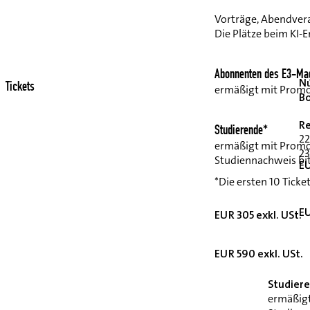
Vorträge, Abendvera
Die Plätze beim KI-E
Abonnenten des E3-Mag
Nu
Tickets
ermäßigt mit Prom
B
Re
Studierende*
22
ermäßigt mit Prom
23
Studiennachweis bit
EU
*Die ersten 10 Ticke
EU
EUR 305 exkl. USt.
EUR 590 exkl. USt.
Studier
ermäßig