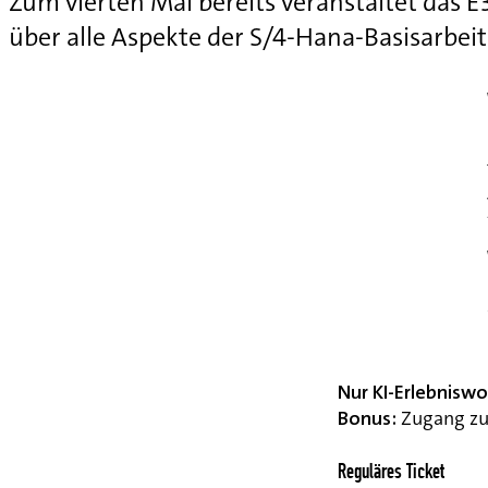
Zum vierten Mal bereits veranstaltet das
über alle Aspekte der S/4-Hana-Basisarbei
Nur KI-Erlebnisw
Bonus:
Zugang zu 
Reguläres Ticket