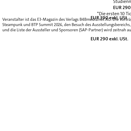
Studienn
EUR 290 
*Die ersten 10 Ti
EUR 390 exkl. USt.
Veranstalter ist das E3-Magazin des Verlags B4Bmedia.net AG. Die Vorträ
Steampunk und BTP Summit 2026, den Besuch des Ausstellungsbereichs, 
und die Liste der Aussteller und Sponsoren (SAP-Partner) wird zeitnah au
EUR 290 exkl. USt.