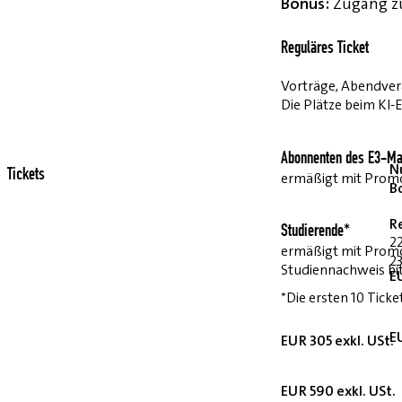
Bonus:
Zugang zu
Reguläres Ticket
Vorträge, Abendvera
Die Plätze beim KI-
Abonnenten des E3-Ma
Nu
Tickets
ermäßigt mit Pro
B
R
Studierende*
2
ermäßigt mit Prom
23
Studiennachweis bi
E
*Die ersten 10 Ticke
E
EUR 305 exkl. USt.
EUR 590 exkl. USt.