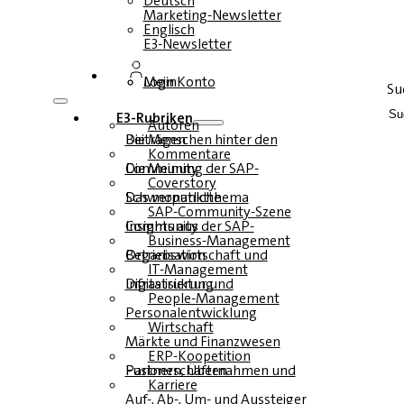
Deutsch
Marketing-Newsletter
Englisch
E3-Newsletter
Login
Mein Konto
Su
E3-Rubriken
Autoren
Die Menschen hinter den Beiträgen
Kommentare
Die Meinung der SAP-Community
Coverstory
Das monatliche Schwerpunktthema
SAP-Community-Szene
Insights aus der SAP-Community
Business-Management
Betriebswirtschaft und Organisation
IT-Management
Infrastruktur und Digitalisierung
People-Management
Personalentwicklung
Wirtschaft
Märkte und Finanzwesen
ERP-Koopetition
Fusionen, Übernahmen und Partnerschaften
Karriere
Auf-, Ab-, Um- und Aussteiger