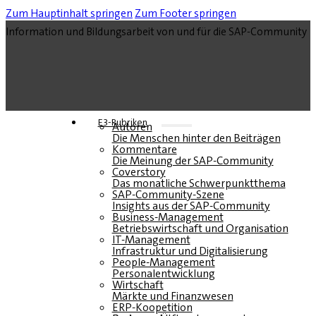
Zum Hauptinhalt springen
Zum Footer springen
Information und Bildungsarbeit von und für die SAP-Community
E3-Rubriken
Autoren
Die Menschen hinter den Beiträgen
Kommentare
Die Meinung der SAP-Community
Coverstory
Das monatliche Schwerpunktthema
SAP-Community-Szene
Insights aus der SAP-Community
Business-Management
Betriebswirtschaft und Organisation
IT-Management
Infrastruktur und Digitalisierung
People-Management
Personalentwicklung
Wirtschaft
Märkte und Finanzwesen
ERP-Koopetition