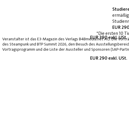
Studier
ermäßig
Studienn
EUR 290
*Die ersten 10 Ti
EUR 390 exkl. USt.
Veranstalter ist das E3-Magazin des Verlags B4Bmedia.net AG. Die Vorträ
des Steampunk und BTP Summit 2026, den Besuch des Ausstellungsbereich
Vortragsprogramm und die Liste der Aussteller und Sponsoren (SAP-Partne
EUR 290 exkl. USt.