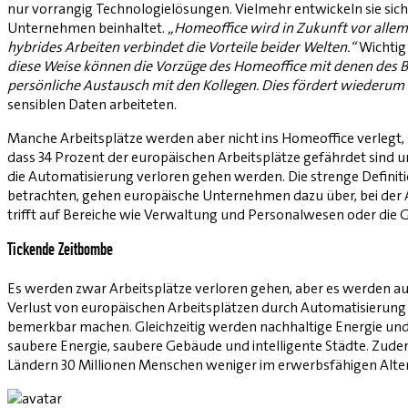
nur vorrangig Technologielösungen. Vielmehr entwickeln sie sic
Unternehmen beinhaltet.
„Homeoffice wird in Zukunft vor allem
hybrides Arbeiten verbindet die Vorteile beider Welten.“
Wichtig 
diese Weise können die Vorzüge des Homeoffice mit denen des Bü
persönliche Austausch mit den Kollegen. Dies fördert wiederum
sensiblen Daten arbeiteten.
Manche Arbeitsplätze werden aber nicht ins Homeoffice verlegt,
dass 34 Prozent der europäischen Arbeitsplätze gefährdet sind un
die Automatisierung verloren gehen werden. Die strenge Definitio
betrachten, gehen europäische Unternehmen dazu über, bei der 
trifft auf Bereiche wie Verwaltung und Personalwesen oder di
Tickende Zeitbombe
Es werden zwar Arbeitsplätze verloren gehen, aber es werden au
Verlust von europäischen Arbeitsplätzen durch Automatisierung 
bemerkbar machen. Gleichzeitig werden nachhaltige Energie und 
saubere Energie, saubere Gebäude und intelligente Städte. Zude
Ländern 30 Millionen Menschen weniger im erwerbsfähigen Alter 