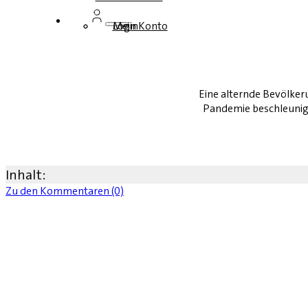
Login
Mein Konto
Eine alternde Bevölker
Pandemie beschleunige
Inhalt:
Zu den Kommentaren (0)