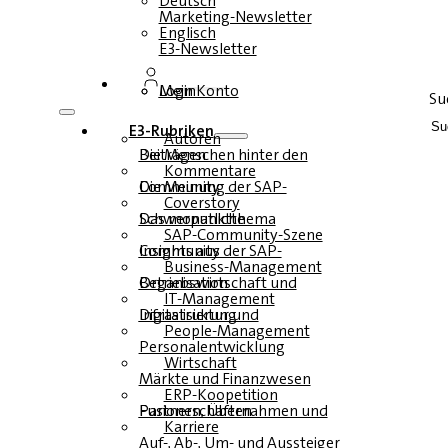
Deutsch
Marketing-Newsletter
Englisch
E3-Newsletter
Login
Mein Konto
Su
E3-Rubriken
Autoren
Die Menschen hinter den Beiträgen
Kommentare
Die Meinung der SAP-Community
Coverstory
Das monatliche Schwerpunktthema
SAP-Community-Szene
Insights aus der SAP-Community
Business-Management
Betriebswirtschaft und Organisation
IT-Management
Infrastruktur und Digitalisierung
People-Management
Personalentwicklung
Wirtschaft
Märkte und Finanzwesen
ERP-Koopetition
Fusionen, Übernahmen und Partnerschaften
Karriere
Auf-, Ab-, Um- und Aussteiger