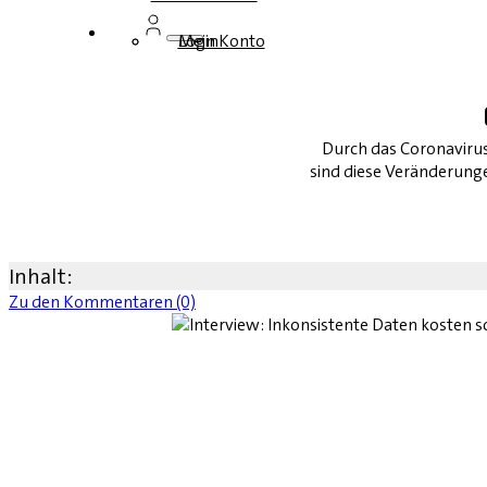
Login
Mein Konto
Durch das Coronavirus 
sind diese Veränderung
Inhalt:
Zu den Kommentaren (0)