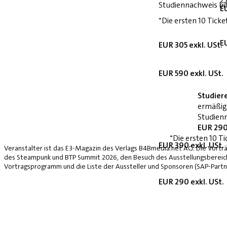
Studiennachweis bi
E
*Die ersten 10 Ticke
E
EUR 305 exkl. USt.
EUR 590 exkl. USt.
Studier
ermäßig
Studienn
EUR 290
*Die ersten 10 Ti
EUR 390 exkl. USt.
Veranstalter ist das E3-Magazin des Verlags B4Bmedia.net AG. Die Vorträ
des Steampunk und BTP Summit 2026, den Besuch des Ausstellungsbereich
Vortragsprogramm und die Liste der Aussteller und Sponsoren (SAP-Partne
EUR 290 exkl. USt.