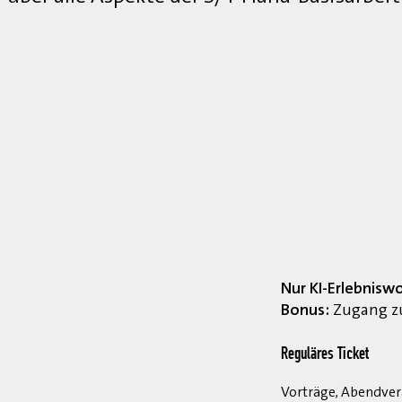
Nur KI-Erlebnisw
Bonus:
Zugang zu
Reguläres Ticket
Vorträge, Abendvera