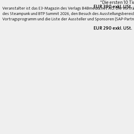
*Die ersten 10 Ti
EUR 390 exkl. USt.
Veranstalter ist das E3-Magazin des Verlags B4Bmedia.net AG. Die Vorträ
des Steampunk und BTP Summit 2026, den Besuch des Ausstellungsbereich
Vortragsprogramm und die Liste der Aussteller und Sponsoren (SAP-Partne
EUR 290 exkl. USt.