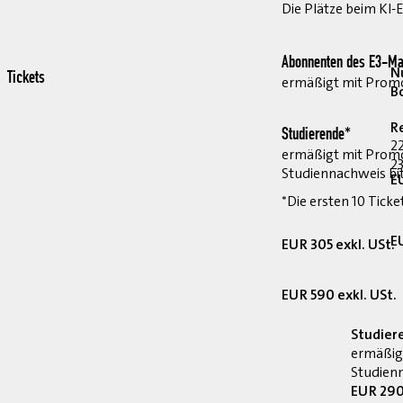
Die Plätze beim KI-
Abonnenten des E3-Ma
Nu
Tickets
ermäßigt mit Pro
B
R
Studierende*
2
ermäßigt mit Prom
23
Studiennachweis bi
E
*Die ersten 10 Ticke
E
EUR 305 exkl. USt.
EUR 590 exkl. USt.
Studier
ermäßig
Studienn
EUR 290