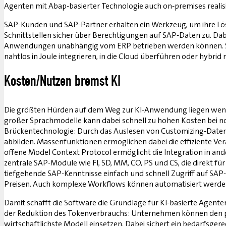
Agenten mit Abap-basierter Technologie auch on-premises reali
SAP-Kunden und SAP-Partner erhalten ein Werkzeug, um ihre Lös
Schnittstellen sicher über Berechtigungen auf SAP-Daten zu. Da
Anwendungen unabhängig vom ERP betrieben werden können. Sie si
nahtlos in Joule integrieren, in die Cloud überführen oder hybrid 
Kosten/Nutzen bremst KI
Die größten Hürden auf dem Weg zur KI-Anwendung liegen wenige
großer Sprachmodelle kann dabei schnell zu hohen Kosten bei no
Brückentechnologie: Durch das Auslesen von Customizing-Daten
abbilden. Massenfunktionen ermöglichen dabei die effiziente V
offene Model Context Protocol ermöglicht die Integration in and
zentrale SAP-Module wie FI, SD, MM, CO, PS und CS, die direkt 
tiefgehende SAP-Kenntnisse einfach und schnell Zugriff auf SAP-
Preisen. Auch komplexe Workflows können automatisiert werden,
Damit schafft die Software die Grundlage für KI-basierte Agente
der Reduktion des Tokenverbrauchs: Unternehmen können den pa
wirtschaftlichste Modell einsetzen. Dabei sichert ein bedarfsger