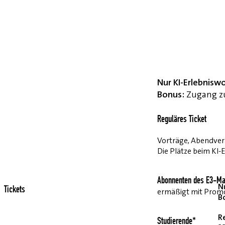
Nur KI-Erlebnisw
Bonus:
Zugang zu
Reguläres Ticket
Vorträge, Abendvera
Die Plätze beim KI-
Abonnenten des E3-Ma
Nu
Tickets
ermäßigt mit Pro
B
R
Studierende*