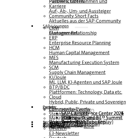
Fusionen, Übernahmen und Partnerschaften
Karriere
Auf-, Ab-, Um- und Aussteiger
Community Short Facts
Aktuelles aus der SAP-Community
SAP-Lösungen
CRM
Customer Relationship Management
ERP
Enterprise Resource Planning
HCM
Human Capital Management
MES
Manufacturing Execution System
SCM
Supply Chain Management
KI/Joule
ML, LLM, KI-Agenten und SAP Joule
BTP/BDC
Plattformen: Technology, Data etc.
Cloud
Hybrid, Public, Private und Sovereign
Partner
Events
Community-Events
Competence Center
SAP Competence Center 2026
SAP Competence Center 2025
SAP Competence Center 2024
SAP Competence Center 2023
Steampunk & BTP
Steampunk und BTP Summit 2026
Steampunk und BTP Summit 2025
Steampunk und BTP Summit 2024
Mehrsprachige Podcasts
Roundtables (YouTube Replay)
Webinare und Whitepapers
Deutsch
Englisch
Spanisch
Französisch
Service
Formulare
Kontakt
Mediadaten DACH
Media Kit (International)
Magazin
hier abonnieren
für Abonnenten
kostenfreie Magazine
Newsletter
Deutsch
E3-Newsletter