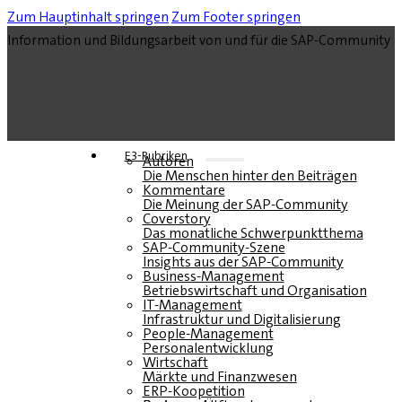
Zum Hauptinhalt springen
Zum Footer springen
Information und Bildungsarbeit von und für die SAP-Community
E3-Rubriken
Autoren
Die Menschen hinter den Beiträgen
Kommentare
Die Meinung der SAP-Community
Coverstory
Das monatliche Schwerpunktthema
SAP-Community-Szene
Insights aus der SAP-Community
Business-Management
Betriebswirtschaft und Organisation
IT-Management
Infrastruktur und Digitalisierung
People-Management
Personalentwicklung
Wirtschaft
Märkte und Finanzwesen
ERP-Koopetition