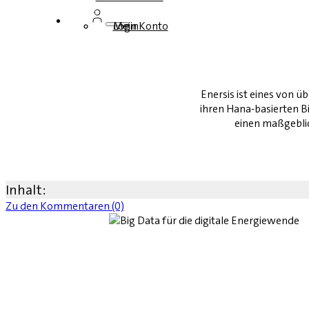
Login
Mein Konto
Enersis ist eines von
ihren Hana-basierten 
einen maßgeblic
Inhalt:
Zu den Kommentaren (0)