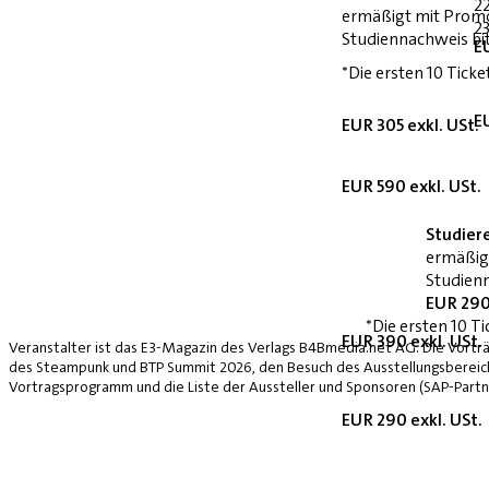
2
ermäßigt mit Prom
23
Studiennachweis bi
E
*Die ersten 10 Ticke
E
EUR 305 exkl. USt.
EUR 590 exkl. USt.
Studier
ermäßig
Studienn
EUR 290
*Die ersten 10 Ti
EUR 390 exkl. USt.
Veranstalter ist das E3-Magazin des Verlags B4Bmedia.net AG. Die Vorträ
des Steampunk und BTP Summit 2026, den Besuch des Ausstellungsbereich
Vortragsprogramm und die Liste der Aussteller und Sponsoren (SAP-Partne
EUR 290 exkl. USt.