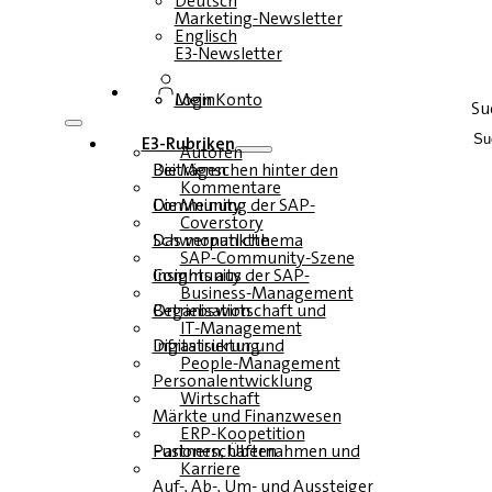
Deutsch
Marketing-Newsletter
Englisch
E3-Newsletter
Login
Mein Konto
Su
E3-Rubriken
Autoren
Die Menschen hinter den Beiträgen
Kommentare
Die Meinung der SAP-Community
Coverstory
Das monatliche Schwerpunktthema
SAP-Community-Szene
Insights aus der SAP-Community
Business-Management
Betriebswirtschaft und Organisation
IT-Management
Infrastruktur und Digitalisierung
People-Management
Personalentwicklung
Wirtschaft
Märkte und Finanzwesen
ERP-Koopetition
Fusionen, Übernahmen und Partnerschaften
Karriere
Auf-, Ab-, Um- und Aussteiger