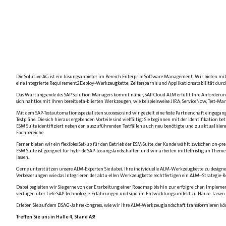
Die Solutive AG ist ein Lösungsanbieter im Bereich Enterprise Software Management. Wir bieten mit
eine integrierte Requirement2Deploy-Werkzeugkette, Zeitersparnis und Applikationsstabilität dur
Das Wartungsende des SAP Solution Managers kommt näher, SAP Cloud ALM erfüllt Ihre Anforderung
sich nahtlos mit Ihren bereits eta-blierten Werkzeugen, wie beispielsweise JIRA, ServiceNow, Test-M
Mit dem SAP-Testautomationsspezialisten suxxesso sind wir gezielt eine feste Partnerschaft eingeg
Testpläne. Die sich hieraus ergebenden Vorteile sind vielfältig: Sie beginnen mit der Identifikation 
ESM Suite identifiziert neben den auszuführenden Testfällen auch neu benötigte und zu aktualisieren
Fachbereiche.
Ferner bieten wir ein flexibles Set-up für den Betrieb der ESM Suite, der Kunde wählt zwischen on
ESM Suite ist geeignet für hybride SAP-Lösungslandschaften und wir arbeiten mittelfristig an The
lassen.
Gerne unterstützen unsere ALM-Experten Sie dabei, Ihre individuelle ALM-Werkzeugkette zu design
Verbesserungen wie das Integrieren der aktu-ellen Werkzeugkette rechtfertigen ein ALM–Strategie-Re
Dabei begleiten wir Sie gerne von der Erarbeitung einer Roadmap bis hin zur erfolgreichen Implem
verfügen über tiefe SAP-Technologie-Erfahrungen und sind im Entwicklungsumfeld zu Hause. Lassen 
Erleben Sie auf dem DSAG-Jahreskongress, wie wir Ihre ALM-Werkzeuglandschaft transformieren kön
Treffen Sie uns in Halle 4, Stand A3!