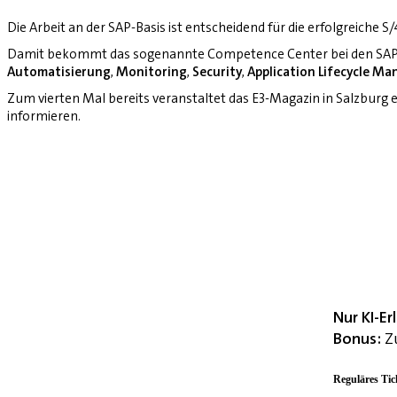
Die Arbeit an der SAP-Basis ist entscheidend für die erfolgreiche 
Damit bekommt das sogenannte Competence Center bei den SAP-
Automatisierung
,
Monitoring
,
Security
,
Application Lifecycle M
Zum vierten Mal bereits veranstaltet das E3-Magazin in Salzburg
informieren.
Nur KI-E
Bonus:
Zu
Reguläres Tic