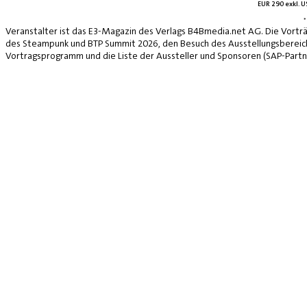
EUR 290 exkl. US
*
Veranstalter ist das E3-Magazin des Verlags B4Bmedia.net AG. Die Vorträ
des Steampunk und BTP Summit 2026, den Besuch des Ausstellungsbereich
Vortragsprogramm und die Liste der Aussteller und Sponsoren (SAP-Partne