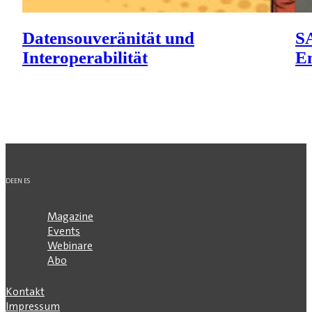
Datensouveränität und
SA
Interoperabilität
En
DE
EN
ES
Magazine
Events
Webinare
Abo
Kontakt
Impressum