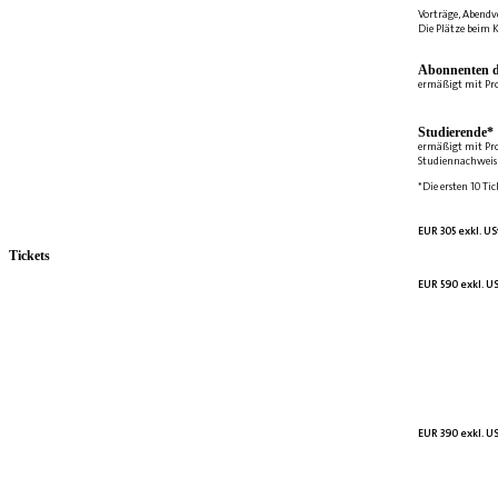
Vorträge, Abendv
Die Plätze beim K
Abonnenten d
ermäßigt mit Pr
Studierende*
ermäßigt mit Pr
Studiennachweis 
*Die ersten 10 Tic
EUR 305 exkl. US
Tickets
EUR 590 exkl. US
EUR 390 exkl. US