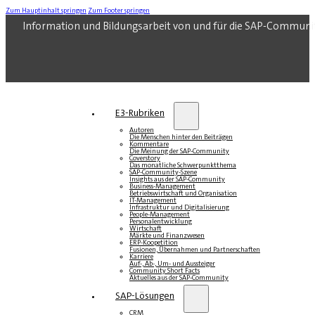
Zum Hauptinhalt springen
Zum Footer springen
Information und Bildungsarbeit von und für die SAP-Communi
E3-Rubriken
Autoren
Die Menschen hinter den Beiträgen
Kommentare
Die Meinung der SAP-Community
Coverstory
Das monatliche Schwerpunktthema
SAP-Community-Szene
Insights aus der SAP-Community
Business-Management
Betriebswirtschaft und Organisation
IT-Management
Infrastruktur und Digitalisierung
People-Management
Personalentwicklung
Wirtschaft
Märkte und Finanzwesen
ERP-Koopetition
Fusionen, Übernahmen und Partnerschaften
Karriere
Auf-, Ab-, Um- und Aussteiger
Community Short Facts
Aktuelles aus der SAP-Community
SAP-Lösungen
CRM