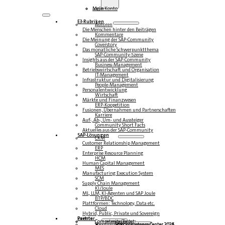
Login
Mein Konto
E3-Rubriken
Autoren
Die Menschen hinter den Beiträgen
Kommentare
Die Meinung der SAP-Community
Coverstory
Das monatliche Schwerpunktthema
SAP-Community-Szene
Insights aus der SAP-Community
Business-Management
Betriebswirtschaft und Organisation
IT-Management
Infrastruktur und Digitalisierung
People-Management
Personalentwicklung
Wirtschaft
Märkte und Finanzwesen
ERP-Koopetition
Fusionen, Übernahmen und Partnerschaften
Karriere
Auf-, Ab-, Um- und Aussteiger
Community Short Facts
Aktuelles aus der SAP-Community
SAP-Lösungen
CRM
Customer Relationship Management
ERP
Enterprise Resource Planning
HCM
Human Capital Management
MES
Manufacturing Execution System
SCM
Supply Chain Management
KI/Joule
ML, LLM, KI-Agenten und SAP Joule
BTP/BDC
Plattformen: Technology, Data etc.
Cloud
Hybrid, Public, Private und Sovereign
Partner
Events
Community-Events
Competence Center
Steampunk & BTP
SAP Competence Center 2026
SAP Competence Center 2025
SAP Competence Center 2024
SAP Competence Center 2023