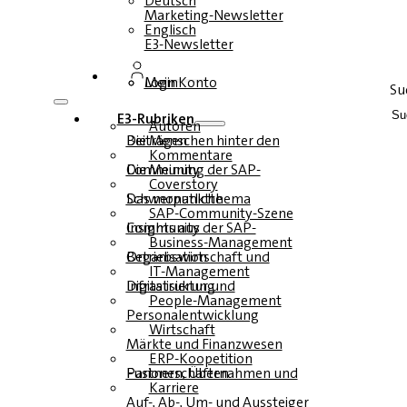
Deutsch
Marketing-Newsletter
Englisch
E3-Newsletter
Login
Mein Konto
Su
E3-Rubriken
Autoren
Die Menschen hinter den Beiträgen
Kommentare
Die Meinung der SAP-Community
Coverstory
Das monatliche Schwerpunktthema
SAP-Community-Szene
Insights aus der SAP-Community
Business-Management
Betriebswirtschaft und Organisation
IT-Management
Infrastruktur und Digitalisierung
People-Management
Personalentwicklung
Wirtschaft
Märkte und Finanzwesen
ERP-Koopetition
Fusionen, Übernahmen und Partnerschaften
Karriere
Auf-, Ab-, Um- und Aussteiger