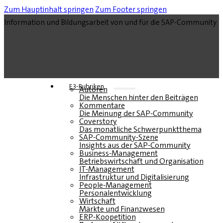
Zum Hauptinhalt springen
Zum Footer springen
Information und Bildungsarbeit von und für die SAP-Community
E3-Rubriken
Autoren
Die Menschen hinter den Beiträgen
Kommentare
Die Meinung der SAP-Community
Coverstory
Das monatliche Schwerpunktthema
SAP-Community-Szene
Insights aus der SAP-Community
Business-Management
Betriebswirtschaft und Organisation
IT-Management
Infrastruktur und Digitalisierung
People-Management
Personalentwicklung
Wirtschaft
Märkte und Finanzwesen
ERP-Koopetition