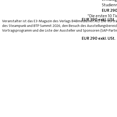
Studienn
EUR 290
*Die ersten 10 Ti
EUR 390 exkl. USt.
Veranstalter ist das E3-Magazin des Verlags B4Bmedia.net AG. Die Vorträ
des Steampunk und BTP Summit 2026, den Besuch des Ausstellungsbereich
Vortragsprogramm und die Liste der Aussteller und Sponsoren (SAP-Partne
EUR 290 exkl. USt.