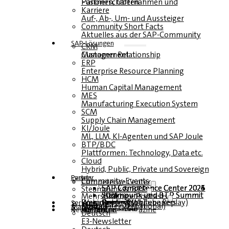
Fusionen, Übernahmen und Partnerschaften
Karriere
Auf-, Ab-, Um- und Aussteiger
Community Short Facts
Aktuelles aus der SAP-Community
SAP-Lösungen
CRM
Customer Relationship Management
ERP
Enterprise Resource Planning
HCM
Human Capital Management
MES
Manufacturing Execution System
SCM
Supply Chain Management
KI/Joule
ML, LLM, KI-Agenten und SAP Joule
BTP/BDC
Plattformen: Technology, Data etc.
Cloud
Hybrid, Public, Private und Sovereign
Partner
Events
Community-Events
Competence Center
SAP Competence Center 2026
SAP Competence Center 2025
SAP Competence Center 2024
SAP Competence Center 2023
Steampunk & BTP
Steampunk und BTP Summit 2026
Steampunk und BTP Summit 2025
Steampunk und BTP Summit 2024
Mehrsprachige Podcasts
Roundtables (YouTube Replay)
Webinare und Whitepapers
Deutsch
Englisch
Spanisch
Französisch
Service
Formulare
Kontakt
Mediadaten DACH
Media Kit (International)
Magazin
hier abonnieren
für Abonnenten
kostenfreie Magazine
Newsletter
Deutsch
E3-Newsletter