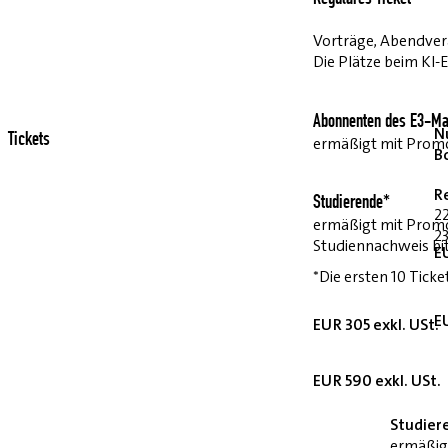
Reguläres Ticket
Vorträge, Abendvera
Die Plätze beim KI-
Abonnenten des E3-Ma
Nu
Tickets
ermäßigt mit Pro
B
R
Studierende*
2
ermäßigt mit Prom
23
Studiennachweis bi
E
*Die ersten 10 Ticke
E
EUR 305 exkl. USt.
EUR 590 exkl. USt.
Studier
ermäßig