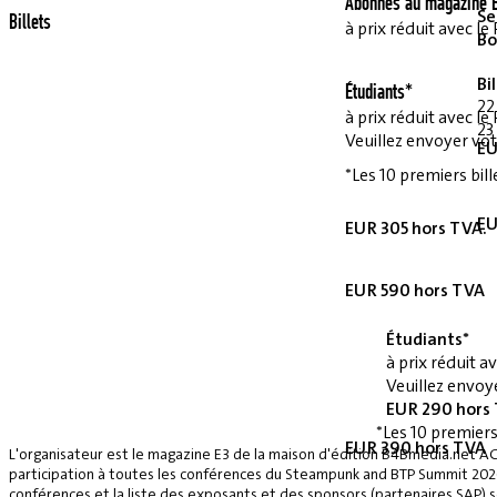
Abonnés au magazine E
Se
Billets
à prix réduit avec 
Bo
Bi
Étudiants*
22
à prix réduit avec 
23
Veuillez envoyer vot
EU
*Les 10 premiers bill
EU
EUR 305 hors TVA.
EUR 590 hors TVA
Étudiants*
à prix réduit 
Veuillez envoye
EUR 290 hors
*Les 10 premiers
EUR 390 hors TVA
L'organisateur est le magazine E3 de la maison d'édition B4Bmedia.net A
participation à toutes les conférences du Steampunk and BTP Summit 2026, 
conférences et la liste des exposants et des sponsors (partenaires SAP) se