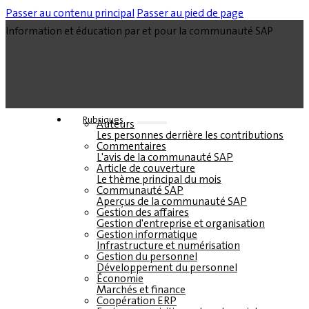
Passer au contenu principal
Passer au pied de page
Information et éducation par et pour la communauté SAP
Rubriques
Auteurs
Les personnes derrière les contributions
Commentaires
L'avis de la communauté SAP
Article de couverture
Le thème principal du mois
Communauté SAP
Aperçus de la communauté SAP
Gestion des affaires
Gestion d'entreprise et organisation
Gestion informatique
Infrastructure et numérisation
Gestion du personnel
Développement du personnel
Économie
Marchés et finance
Coopération ERP