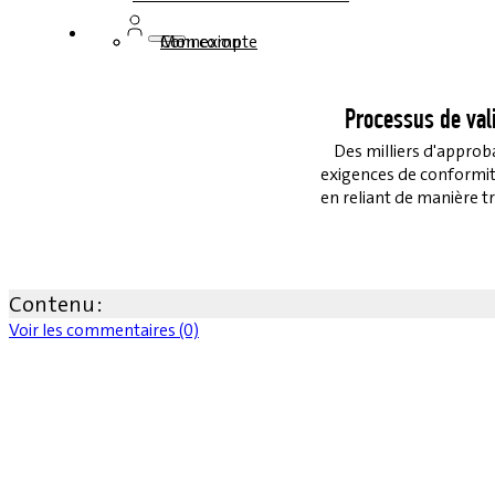
Connexion
Mon compte
Processus de vali
Des milliers d'approb
exigences de conformité
en reliant de manière t
Contenu :
Voir les commentaires (0)