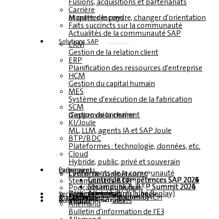
Fusions, acquisitions et partenariats
Carrière
Monter, descendre, changer d'orientation et quitter le pays
Faits succincts sur la communauté
Actualités de la communauté SAP
Solutions SAP
CRM
Gestion de la relation client
ERP
Planification des ressources d'entreprise
HCM
Gestion du capital humain
MES
Système d'exécution de la fabrication
SCM
Gestion de la chaîne d'approvisionnement
KI/Joule
ML, LLM, agents IA et SAP Joule
BTP/BDC
Plateformes : technologie, données, etc.
Cloud
Hybride, public, privé et souverain
Partenaires
Événements
Événements de la communauté
Centre de compétences
Centre de compétences SAP 2026
Centre de compétences SAP 2025
Centre de compétences SAP 2024
Centre de compétences SAP 2023
Steampunk & BTP
Steampunk & BTP Summit 2026
Steampunk & BTP Summit 2025
Steampunk & BTP Summit 2024
Podcasts multilingues
Tables rondes (YouTube Replay)
Webinaires et livres blancs
Allemand
anglais
espagnol
français
Service
Formulaires
Contact
Données médiatiques DACH
Kit média (international)
Magazine
s'abonner ici
pour les abonnés
magazines gratuits
Bulletin
Allemand
Bulletin d'information de l'E3