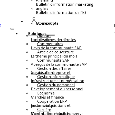
Allemand
Bulletin d'information marketing
anglais
Bulletin d'information de l'E3
Connexion
Mon compte
Rubriques
Auteurs
Les personnes derrière les contributions
Commentaires
L'avis de la communauté SAP
Article de couverture
Le thème principal du mois
Communauté SAP
Aperçus de la communauté SAP
Gestion des affaires
Gestion d'entreprise et organisation
Gestion informatique
Infrastructure et numérisation
Gestion du personnel
Développement du personnel
Économie
Marchés et finance
Coopération ERP
Fusions, acquisitions et partenariats
Carrière
Monter, descendre, changer d'orientation et quitter le pays