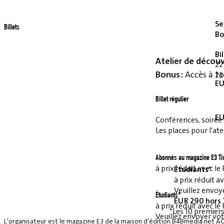
Se
Billets
Bo
Bi
Atelier de décou
22
Bonus :
Accès à to
23
EU
Billet régulier
EU
Conférences, soirée et
Les places pour l'ate
Abonnés au magazine E3 Ti
à prix réduit avec 
Étudiants*
à prix réduit 
Veuillez envoye
Étudiants*
EUR 290 hors
à prix réduit avec 
*Les 10 premiers
Veuillez envoyer vot
L'organisateur est le magazine E3 de la maison d'édition B4Bmedia.net A