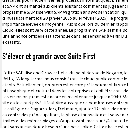
directives pour moderniser les processus informatiques. En mêm
et SAP ont demandé aux clients existants comment ils jugeaient l
programme SAP Rise with SAP Migration and Modernization, qui 
d'investissement (du 20 janvier 2025 au 14 février 2025), le prog
importance élevée ou moyenne. "Alors que lors du dernier rapport
Cloud, elles sont 38 % cette année. Le programme SAP semble porte
une annonce officielle est attendue dans les semaines à venir. Du 
existants.
S'élever et grandir avec Suite First
L'offre SAP Rise and Grow est-elle, du point de vue de Nagarro, la v
Rettig. "A long terme, nous considérons le cloud public comme le 
clients. Actuellement, on-prem est encore prétendument la voie l
philosophique et culturel dans les entreprises et doit être consi
La version on-prem est encore en maintenance jusqu'en 2040. Malgr
site ou le cloud privé. Il faut dire aussi que de nombreuses entrep
Le collègue de Nagarro, Jörg Dietmann, ajoute : "De plus, de nom
au centre des préoccupations, la phase d'innovation est souvent dé
limites et les mêmes pièges qu'auparavant, mais sur S/4 Hana. Il 
ont sans aucun doute besoin d'une base solide. Cette phase est im