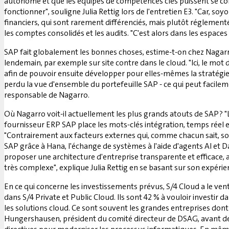
autonome et que les équipes de compétences clés puissent se con
fonctionner", souligne Julia Rettig lors de l'entretien E3. "Car, 
financiers, qui sont rarement différenciés, mais plutôt réglement
les comptes consolidés et les audits. "C'est alors dans les espaces 
SAP fait globalement les bonnes choses, estime-t-on chez Nagarro
lendemain, par exemple sur site contre dans le cloud. "Ici, le mot
afin de pouvoir ensuite développer pour elles-mêmes la stratégie à
perdu la vue d'ensemble du portefeuille SAP - ce qui peut facilem
responsable de Nagarro.
Où Nagarro voit-il actuellement les plus grands atouts de SAP ? "L
fournisseur ERP SAP place les mots-clés intégration, temps réel e
"Contrairement aux facteurs externes qui, comme chacun sait, son
SAP grâce à Hana, l'échange de systèmes à l'aide d'agents AI et 
proposer une architecture d'entreprise transparente et efficace, a
très complexe", explique Julia Rettig en se basant sur son expéri
En ce qui concerne les investissements prévus, S/4 Cloud a le vent
dans S/4 Private et Public Cloud. Ils sont 42 % à vouloir investi
les solutions cloud. Ce sont souvent les grandes entreprises don
Hungershausen, président du comité directeur de DSAG, avant de 