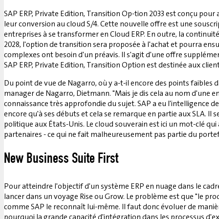
SAP ERP, Private Edition, Transition Op-tion 2033 est conçu pour a
leur conversion au cloud S/4. Cette nouvelle offre est une sousc
entreprises à se transformer en Cloud ERP. En outre, la continuité d
2028, l'option de transition sera proposée à l'achat et pourra ensu
complexes ont besoin d'un préavis. Il s'agit d'une offre supplément
SAP ERP, Private Edition, Transition Option est destinée aux clie
Du point de vue de Nagarro, où y a-t-il encore des points faibles
manager de Nagarro, Dietmann. "Mais je dis cela au nom d'une ent
connaissance très approfondie du sujet. SAP a eu l'intelligence de 
encore qu'à ses débuts et cela se remarque en partie aux SLA. Il
politique aux États-Unis. Le cloud souverain est ici un mot-clé qu
partenaires - ce qui ne fait malheureusement pas partie du porte
New Business Suite First
Pour atteindre l'objectif d'un système ERP en nuage dans le cadre d
lancer dans un voyage Rise ou Grow. Le problème est que "le prod
comme SAP le reconnaît lui-même. Il faut donc évoluer de manière
pourquoi la grande capacité d'intégration dans les processus d'exp