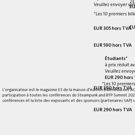
23
Veuillez envoyer vot
EU
*Les 10 premiers bill
EU
EUR 305 hors TVA.
EUR 590 hors TVA
Étudiants*
à prix réduit 
Veuillez envoye
EUR 290 hors
*Les 10 premiers
EUR 390 hors TVA
L'organisateur est le magazine E3 de la maison d'édition B4Bmedia.net A
participation à toutes les conférences du Steampunk and BTP Summit 2026, 
conférences et la liste des exposants et des sponsors (partenaires SAP) se
EUR 290 hors TVA