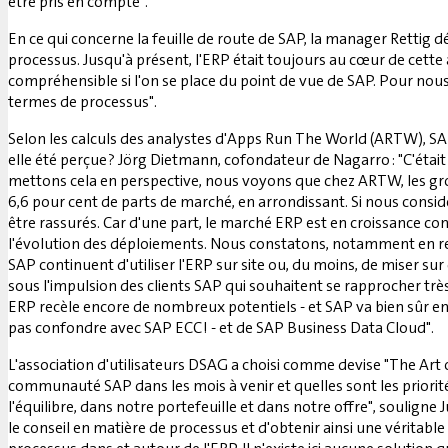
être pris en compte".
En ce qui concerne la feuille de route de SAP, la manager Rettig 
processus. Jusqu'à présent, l'ERP était toujours au cœur de cette
compréhensible si l'on se place du point de vue de SAP. Pour nous
termes de processus".
Selon les calculs des analystes d'Apps Run The World (ARTW), SAP
elle été perçue ? Jörg Dietmann, cofondateur de Nagarro : "C'étai
mettons cela en perspective, nous voyons que chez ARTW, les gro
6,6 pour cent de parts de marché, en arrondissant. Si nous cons
être rassurés. Car d'une part, le marché ERP est en croissance co
l'évolution des déploiements. Nous constatons, notamment en reg
SAP continuent d'utiliser l'ERP sur site ou, du moins, de miser su
sous l'impulsion des clients SAP qui souhaitent se rapprocher t
ERP recèle encore de nombreux potentiels - et SAP va bien sûr enco
pas confondre avec SAP ECC ! - et de SAP Business Data Cloud".
L'association d'utilisateurs DSAG a choisi comme devise "The Art
communauté SAP dans les mois à venir et quelles sont les priorité
l'équilibre, dans notre portefeuille et dans notre offre", souligne
le conseil en matière de processus et d'obtenir ainsi une véritab