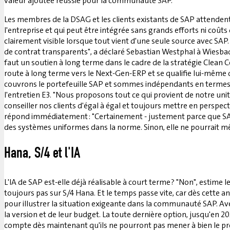
valeur ajoutée réussie pour la communauté SAP.
Les membres de la DSAG et les clients existants de SAP attendent
l'entreprise et qui peut être intégrée sans grands efforts ni coûts
clairement visible lorsque tout vient d'une seule source avec SAP.
de contrat transparents", a déclaré Sebastian Westphal à Wiesbaden
faut un soutien à long terme dans le cadre de la stratégie Clean
route à long terme vers le Next-Gen-ERP et se qualifie lui-même 
couvrons le portefeuille SAP et sommes indépendants en termes 
l'entretien E3. "Nous proposons tout ce qui provient de notre unit
conseiller nos clients d'égal à égal et toujours mettre en perspect
répond immédiatement : "Certainement - justement parce que SAP 
des systèmes uniformes dans la norme. Sinon, elle ne pourrait m
Hana, S/4 et l'IA
L'IA de SAP est-elle déjà réalisable à court terme ? "Non", estime 
toujours pas sur S/4 Hana. Et le temps passe vite, car dès cette
pour illustrer la situation exigeante dans la communauté SAP. Av
la version et de leur budget. La toute dernière option, jusqu'en 2
compte dès maintenant qu'ils ne pourront pas mener à bien le proj