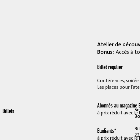
Atelier de décou
Bonus :
Accès à to
Billet régulier
Conférences, soirée et
Les places pour l'ate
Abonnés au magazine E
Se
Billets
à prix réduit avec 
Bo
Bi
Étudiants*
22
à prix réduit avec 