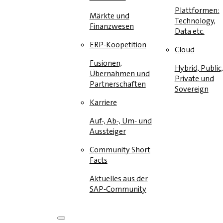
Plattformen:
Märkte und
Technology,
Finanzwesen
Data etc.
ERP-Koopetition
Cloud
Fusionen,
Hybrid, Public,
Übernahmen und
Private und
Partnerschaften
Sovereign
Karriere
Auf-, Ab-, Um- und
Aussteiger
Community Short
Facts
Aktuelles aus der
SAP-Community