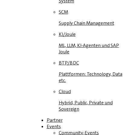
System
SCM
Supply Chain Management
KI/Joule
ML, LLM, KI-Agenten und SAP
Joule
BTP/BDC
Plattformen: Technology, Data
etc.
Cloud
Hybrid, Public, Private und
Sovereign
Partner
Events
Community-Events