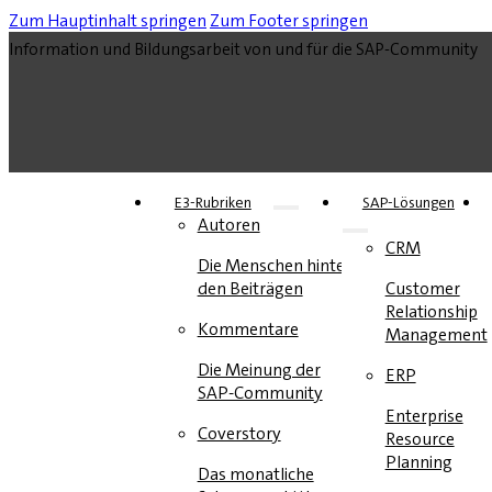
Zum Hauptinhalt springen
Zum Footer springen
Information und Bildungsarbeit von und für die SAP-Community
E3-Rubriken
SAP-Lösungen
Autoren
CRM
Die Menschen hinter
den Beiträgen
Customer
Relationship
Kommentare
Management
Die Meinung der
ERP
SAP-Community
Enterprise
Coverstory
Resource
Planning
Das monatliche