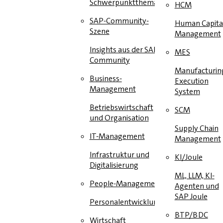
Schwerpunktthema
HCM
SAP-Community-
Human Capita
Szene
Management
Insights aus der SAP-
MES
Community
Manufacturin
Business-
Execution
Management
System
Betriebswirtschaft
SCM
und Organisation
Supply Chain
IT-Management
Management
Infrastruktur und
KI/Joule
Digitalisierung
ML, LLM, KI-
People-Management
Agenten und
SAP Joule
Personalentwicklung
BTP/BDC
Wirtschaft