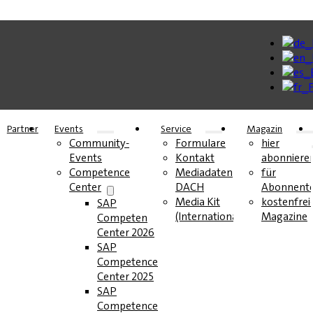
Partner
Events
Service
Magazin
Community-
Formulare
hier
Events
Kontakt
abonniere
Competence
Mediadaten
für
Center
DACH
Abonnent
Media Kit
kostenfrei
SAP
(International)
Magazine
Competence
Center 2026
SAP
Competence
Center 2025
SAP
Competence