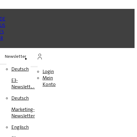
Newsletter
n
Deutsch
Login
Mein
E3-
en
Konto
Newsletter
e
Deutsch
Marketing-
Newsletter
Englisch