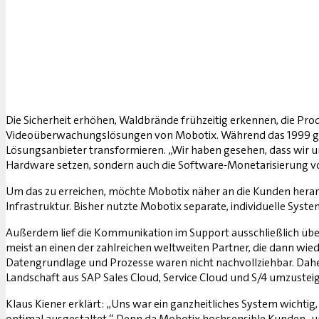
Die Sicherheit erhöhen, Waldbrände frühzeitig erkennen, die Prod
Videoüberwachungslösungen von Mobotix. Während das 1999 geg
Lösungsanbieter transformieren. „Wir haben gesehen, dass wir u
Hardware setzen, sondern auch die Software-Monetarisierung vo
Um das zu erreichen, möchte Mobotix näher an die Kunden he­ra
Infrastruktur. Bisher nutzte Mobotix separate, individuelle Syst
Außerdem lief die Kommunikation im Support ausschließlich über
meist an einen der zahlreichen weltweiten Partner, die dann wi
Datengrundlage und Prozesse waren nicht nachvollziehbar. Daher
Landschaft aus SAP Sales Cloud, Service Cloud und S/4 umzustei
Klaus Kiener erklärt: „Uns war ein ganzheitliches System wichtig
optimal ausgestaltet.“ Denn da Mobotix hochsensible Kunden- u