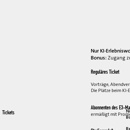
Nur KI-Erlebnisw
Bonus:
Zugang zu
Reguläres Ticket
Vorträge, Abendvera
Die Plätze beim KI-
Abonnenten des E3-Ma
Nu
Tickets
ermäßigt mit Pro
B
R