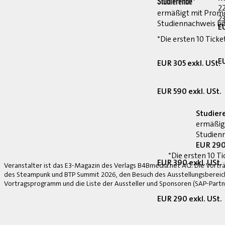
Studierende*
2
ermäßigt mit Prom
23
Studiennachweis bi
E
*Die ersten 10 Ticke
E
EUR 305 exkl. USt.
EUR 590 exkl. USt.
Studier
ermäßig
Studienn
EUR 290
*Die ersten 10 Ti
EUR 390 exkl. USt.
Veranstalter ist das E3-Magazin des Verlags B4Bmedia.net AG. Die Vorträ
des Steampunk und BTP Summit 2026, den Besuch des Ausstellungsbereich
Vortragsprogramm und die Liste der Aussteller und Sponsoren (SAP-Partne
EUR 290 exkl. USt.