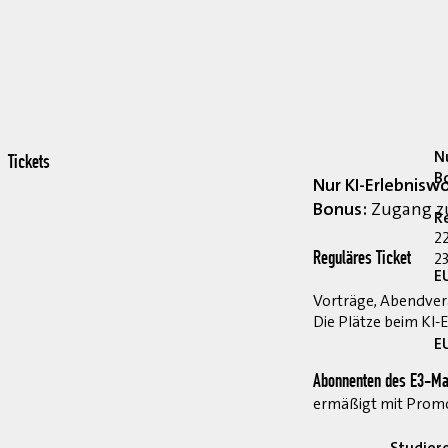
Nu
Tickets
B
Nur KI-Erlebnisw
Bonus:
Zugang zu
R
2
23
Reguläres Ticket
E
Vorträge, Abendvera
Die Plätze beim KI-
E
Abonnenten des E3-Ma
ermäßigt mit Pro
Studier