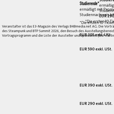
Studierende*
ermäßig
ermäßigt mit Prom
Studienn
Studiennachweis bi
EUR 290
*Die ersten 10 Ti
*Die ersten 10 Ticke
Veranstalter ist das E3-Magazin des Verlags B4Bmedia.net AG. Die Vorträ
des Steampunk und BTP Summit 2026, den Besuch des Ausstellungsbereich
EUR 305 exkl. USt.
Vortragsprogramm und die Liste der Aussteller und Sponsoren (SAP-Partne
EUR 590 exkl. USt.
EUR 390 exkl. USt.
EUR 290 exkl. USt.