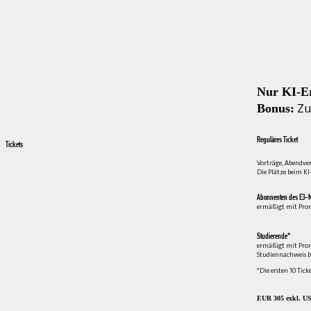
Nur KI-E
Zu
Bonus:
Reguläres Ticket
Tickets
Vorträge, Abendve
Die Plätze beim KI
Abonnenten des E3-M
ermäßigt mit Pro
Studierende*
ermäßigt mit Pro
Studiennachweis b
*Die ersten 10 Tick
EUR 305 exkl. US