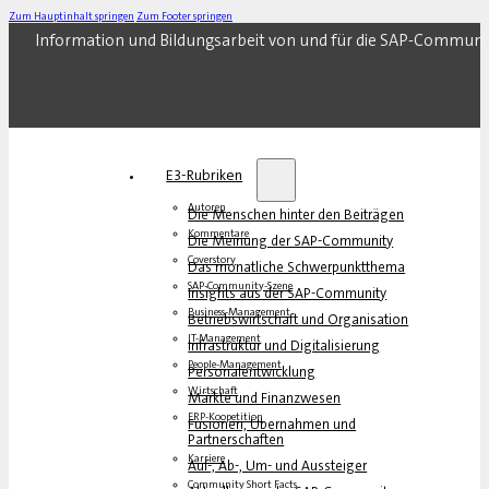
Zum Hauptinhalt springen
Zum Footer springen
Information und Bildungsarbeit von und für die SAP-Communi
E3-Rubriken
Autoren
Die Menschen hinter den Beiträgen
Kommentare
Die Meinung der SAP-Community
Coverstory
Das monatliche Schwerpunktthema
SAP-Community-Szene
Insights aus der SAP-Community
Business-Management
Betriebswirtschaft und Organisation
IT-Management
Infrastruktur und Digitalisierung
People-Management
Personalentwicklung
Wirtschaft
Märkte und Finanzwesen
ERP-Koopetition
Fusionen, Übernahmen und
Partnerschaften
Karriere
Auf-, Ab-, Um- und Aussteiger
Community Short Facts