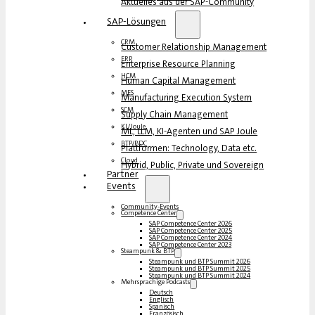
Aktuelles aus der SAP-Community
SAP-Lösungen
CRM
Customer Relationship Management
ERP
Enterprise Resource Planning
HCM
Human Capital Management
MES
Manufacturing Execution System
SCM
Supply Chain Management
KI/Joule
ML, LLM, KI-Agenten und SAP Joule
BTP/BDC
Plattformen: Technology, Data etc.
Cloud
Hybrid, Public, Private und Sovereign
Partner
Events
Community-Events
Competence Center
SAP Competence Center 2026
SAP Competence Center 2025
SAP Competence Center 2024
SAP Competence Center 2023
Steampunk & BTP
Steampunk und BTP Summit 2026
Steampunk und BTP Summit 2025
Steampunk und BTP Summit 2024
Mehrsprachige Podcasts
Deutsch
Englisch
Spanisch
Französisch