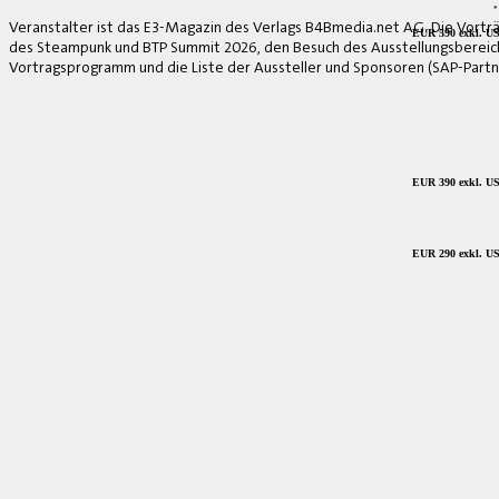
*
Veranstalter ist das E3-Magazin des Verlags B4Bmedia.net AG. Die Vorträ
EUR 590 exkl. US
des Steampunk und BTP Summit 2026, den Besuch des Ausstellungsbereich
Vortragsprogramm und die Liste der Aussteller und Sponsoren (SAP-Partne
EUR 390 exkl. US
EUR 290 exkl. US