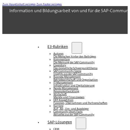
Zum Hauptinhalt springen
Zum Footer springen
Information und Bildungsarbeit von und für die SAP-Communi
E3-Rubriken
Autoren
Die Menschen hinter den Beiträgen
Kommentare
Die Meinung der SAP-Community
Coverstory
Das monatliche Schwerpunktthema
SAP-Community-Szene
Insights aus der SAP-Community
Business-Management
Betriebswirtschaft und Organisation
IT-Management
Infrastruktur und Digitalisierung
People-Management
Personalentwicklung
Wirtschaft
Märkte und Finanzwesen
ERP-Koopetition
Fusionen, Übernahmen und Partnerschaften
Karriere
Auf-, Ab-, Um- und Aussteiger
Community Short Facts
Aktuelles aus der SAP-Community
SAP-Lösungen
CRM