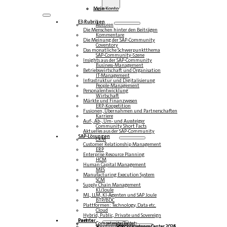
Login
Mein Konto
E3-Rubriken
Autoren
Die Menschen hinter den Beiträgen
Kommentare
Die Meinung der SAP-Community
Coverstory
Das monatliche Schwerpunktthema
SAP-Community-Szene
Insights aus der SAP-Community
Business-Management
Betriebswirtschaft und Organisation
IT-Management
Infrastruktur und Digitalisierung
People-Management
Personalentwicklung
Wirtschaft
Märkte und Finanzwesen
ERP-Koopetition
Fusionen, Übernahmen und Partnerschaften
Karriere
Auf-, Ab-, Um- und Aussteiger
Community Short Facts
Aktuelles aus der SAP-Community
SAP-Lösungen
CRM
Customer Relationship Management
ERP
Enterprise Resource Planning
HCM
Human Capital Management
MES
Manufacturing Execution System
SCM
Supply Chain Management
KI/Joule
ML, LLM, KI-Agenten und SAP Joule
BTP/BDC
Plattformen: Technology, Data etc.
Cloud
Hybrid, Public, Private und Sovereign
Partner
Events
Community-Events
Competence Center
Steampunk & BTP
SAP Competence Center 2026
SAP Competence Center 2025
SAP Competence Center 2024
SAP Competence Center 2023