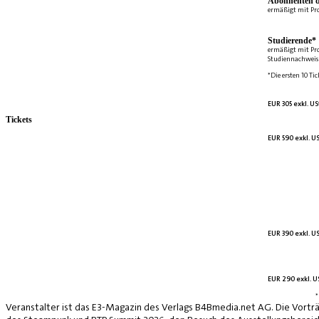
Abonnenten d
ermäßigt mit Pr
Studierende*
ermäßigt mit Pr
Studiennachweis 
*Die ersten 10 Tic
EUR 305 exkl. US
Tickets
EUR 590 exkl. US
EUR 390 exkl. US
EUR 290 exkl. US
*
Veranstalter ist das E3-Magazin des Verlags B4Bmedia.net AG. Die Vorträ