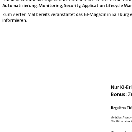
Automatisierung
,
Monitoring
,
Security
,
Application Lifecycle M
Zum vierten Mal bereits veranstaltet das E3-Magazin in Salzburg
informieren.
Nur KI-E
Bonus:
Zu
Reguläres Tic
Vorträge, Abendv
Die Plätze beim K