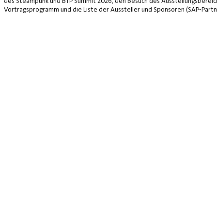
des Steampunk und BTP Summit 2026, den Besuch des Ausstellungsbereich
Vortragsprogramm und die Liste der Aussteller und Sponsoren (SAP-Partne