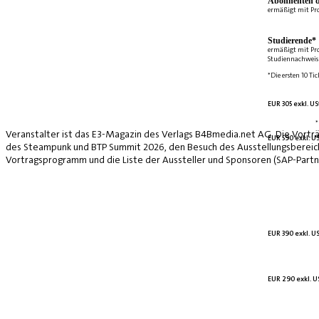
Abonnenten d
ermäßigt mit Pr
Studierende*
ermäßigt mit Pr
Studiennachweis 
*Die ersten 10 Tic
EUR 305 exkl. US
*
Veranstalter ist das E3-Magazin des Verlags B4Bmedia.net AG. Die Vorträ
EUR 590 exkl. US
des Steampunk und BTP Summit 2026, den Besuch des Ausstellungsbereich
Vortragsprogramm und die Liste der Aussteller und Sponsoren (SAP-Partne
EUR 390 exkl. US
EUR 290 exkl. US