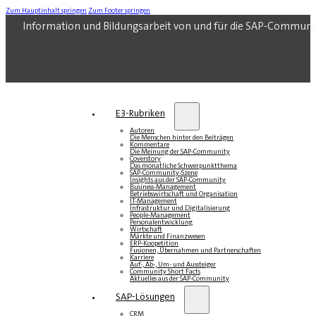
Zum Hauptinhalt springen
Zum Footer springen
Information und Bildungsarbeit von und für die SAP-Communi
E3-Rubriken
Autoren
Die Menschen hinter den Beiträgen
Kommentare
Die Meinung der SAP-Community
Coverstory
Das monatliche Schwerpunktthema
SAP-Community-Szene
Insights aus der SAP-Community
Business-Management
Betriebswirtschaft und Organisation
IT-Management
Infrastruktur und Digitalisierung
People-Management
Personalentwicklung
Wirtschaft
Märkte und Finanzwesen
ERP-Koopetition
Fusionen, Übernahmen und Partnerschaften
Karriere
Auf-, Ab-, Um- und Aussteiger
Community Short Facts
Aktuelles aus der SAP-Community
SAP-Lösungen
CRM