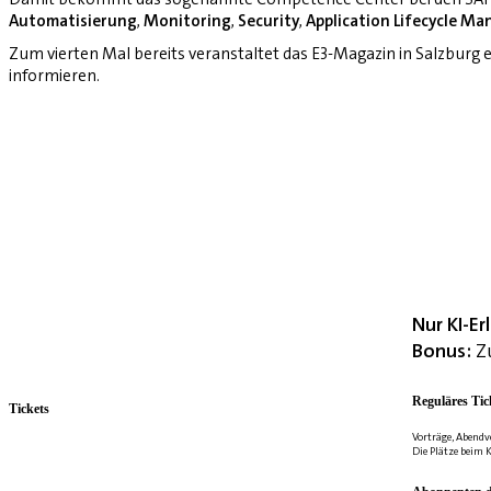
Automatisierung
,
Monitoring
,
Security
,
Application Lifecycle M
Zum vierten Mal bereits veranstaltet das E3-Magazin in Salzburg
informieren.
Nur KI-E
Bonus:
Zu
Reguläres Tic
Tickets
Vorträge, Abendv
Die Plätze beim K