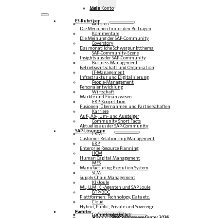
Login
Mein Konto
E3-Rubriken
Autoren
Die Menschen hinter den Beiträgen
Kommentare
Die Meinung der SAP-Community
Coverstory
Das monatliche Schwerpunktthema
SAP-Community-Szene
Insights aus der SAP-Community
Business-Management
Betriebswirtschaft und Organisation
IT-Management
Infrastruktur und Digitalisierung
People-Management
Personalentwicklung
Wirtschaft
Märkte und Finanzwesen
ERP-Koopetition
Fusionen, Übernahmen und Partnerschaften
Karriere
Auf-, Ab-, Um- und Aussteiger
Community Short Facts
Aktuelles aus der SAP-Community
SAP-Lösungen
CRM
Customer Relationship Management
ERP
Enterprise Resource Planning
HCM
Human Capital Management
MES
Manufacturing Execution System
SCM
Supply Chain Management
KI/Joule
ML, LLM, KI-Agenten und SAP Joule
BTP/BDC
Plattformen: Technology, Data etc.
Cloud
Hybrid, Public, Private und Sovereign
Partner
Events
Community-Events
Competence Center
Steampunk & BTP
SAP Competence Center 2026
SAP Competence Center 2025
SAP Competence Center 2024
SAP Competence Center 2023