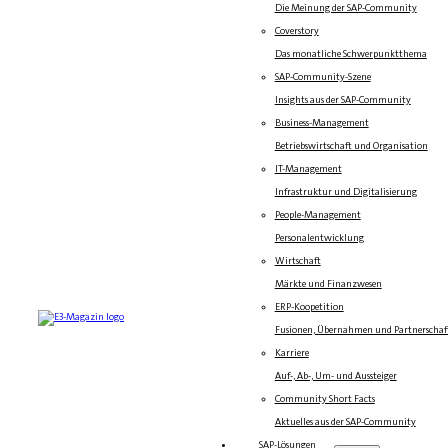
Die Meinung der SAP-Community
Coverstory
Das monatliche Schwerpunktthema
SAP-Community-Szene
Insights aus der SAP-Community
Business-Management
Betriebswirtschaft und Organisation
IT-Management
Infrastruktur und Digitalisierung
People-Management
Personalentwicklung
Wirtschaft
Märkte und Finanzwesen
ERP-Koopetition
Fusionen, Übernahmen und Partnerschaf
Karriere
Auf-, Ab-, Um- und Aussteiger
Community Short Facts
Aktuelles aus der SAP-Community
SAP-Lösungen