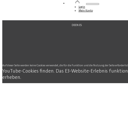
Login
Mein Konto
DE
EN
ES
Auf dieser Seite werden keine Cookies verwendet, die für die Funktion und die Nutzung der Seite erforderlic
YouTube-Cookies finden. Das E3-Website-Erlebnis funktion
erheben.