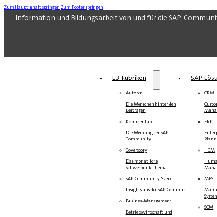
Zum Hauptinhalt springen
Zum Footer springen
Information und Bildungsarbeit von und für die SAP-Communi
E3-Rubriken
SAP-Lös
Autoren
CRM
Die Menschen hinter den
Custo
Beiträgen
Mana
Kommentare
ERP
Die Meinung der SAP-
Enterp
Community
Plann
Coverstory
HCM
Das monatliche
Human
Schwerpunktthema
Mana
SAP-Community-Szene
MES
Insights aus der SAP-Community
Manuf
Syste
Business-Management
SCM
Betriebswirtschaft und