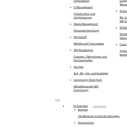
Organisation
Suppl
Mana
IT-Management
KI/Jo
Infrastruktur und
Digitalisierung
ML, L
SAP J
People-Management
BTP/
Personalentwicklung
Platt
Wirtschaft
Data e
Märkte und Finanzwesen
Cloud
ERP-Koopetition
Hybrid
Sover
Fusionen, Übernahmen und
Partnerschaften
Karriere
Auf-, Ab-, Um- und Aussteiger
Community Short Facts
Aktuelles aus der SAP-
Community
E3-Rubriken
Autoren
Die Menschen hinter den Beiträgen
Kommentare