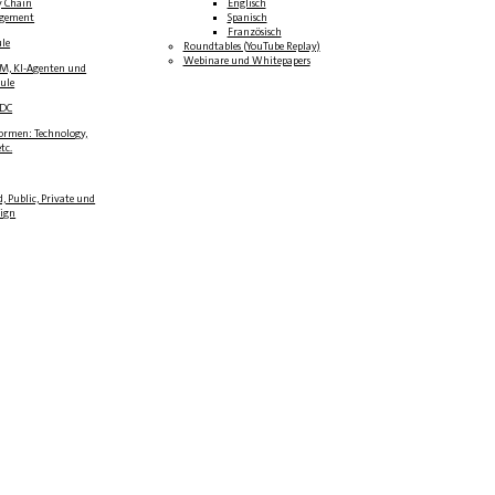
y Chain
Englisch
gement
Spanisch
Französisch
ule
Roundtables (YouTube Replay)
Webinare und Whitepapers
LM, KI-Agenten und
oule
BDC
formen: Technology,
tc.
, Public, Private und
eign