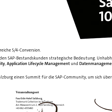
greiche S/4-Conversion.
en SAP-Bestandskunden strategische Bedeutung. Unhabhä
ity
,
Application Lifecycle Management
und
Datenmanageme
alzburg einen Summit für die SAP-Community, um sich über 
Veranstaltungsort
FourSide Hotel Salzburg
,
Trademark Collection by Wyndham
Am Messezentrum 2, 5020 Salzburg, Österreich
+43-662-4355460