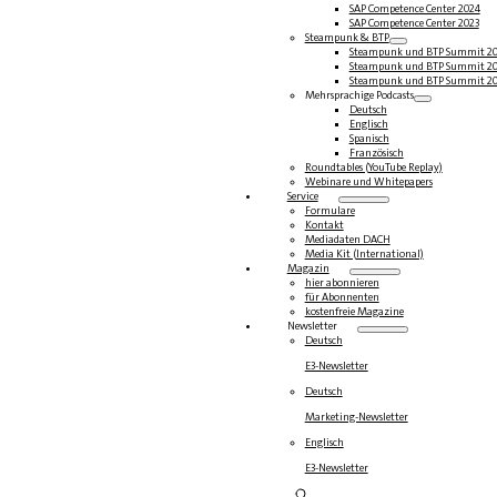
SAP Competence Center 2024
SAP Competence Center 2023
Steampunk & BTP
Steampunk und BTP Summit 2
Steampunk und BTP Summit 2
Steampunk und BTP Summit 2
Mehrsprachige Podcasts
Deutsch
Englisch
Spanisch
Französisch
Roundtables (YouTube Replay)
Webinare und Whitepapers
Service
Formulare
Kontakt
Mediadaten DACH
Media Kit (International)
Magazin
hier abonnieren
für Abonnenten
kostenfreie Magazine
Newsletter
Deutsch
E3-Newsletter
Deutsch
Marketing-Newsletter
Englisch
E3-Newsletter