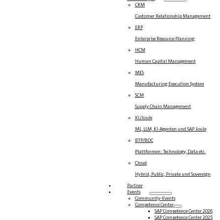
CRM
Customer Relationship Management
ERP
Enterprise Resource Planning
HCM
Human Capital Management
MES
Manufacturing Execution System
SCM
Supply Chain Management
KI/Joule
ML, LLM, KI-Agenten und SAP Joule
BTP/BDC
Plattformen: Technology, Data etc.
Cloud
Hybrid, Public, Private und Sovereign
Partner
Events
Community-Events
Competence Center
SAP Competence Center 2026
SAP Competence Center 2025