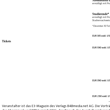
Abonnenten d
ermäßigt mit Pr
Studierende*
ermäßigt mit Pr
Studiennachweis 
*Die ersten 10 Tic
EUR 305 exkl. US
Tickets
EUR 590 exkl. US
EUR 390 exkl. US
EUR 290 exkl. US
*
Veranstalter ist das E3-Magazin des Verlags B4Bmedia.net AG. Die Vorträ