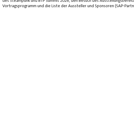
des Steampunk und BTP Summit 2026, den Besuch des Ausstellungsbereich
Vortragsprogramm und die Liste der Aussteller und Sponsoren (SAP-Partne