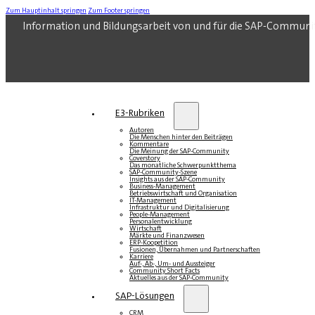
Zum Hauptinhalt springen
Zum Footer springen
Information und Bildungsarbeit von und für die SAP-Communi
E3-Rubriken
Autoren
Die Menschen hinter den Beiträgen
Kommentare
Die Meinung der SAP-Community
Coverstory
Das monatliche Schwerpunktthema
SAP-Community-Szene
Insights aus der SAP-Community
Business-Management
Betriebswirtschaft und Organisation
IT-Management
Infrastruktur und Digitalisierung
People-Management
Personalentwicklung
Wirtschaft
Märkte und Finanzwesen
ERP-Koopetition
Fusionen, Übernahmen und Partnerschaften
Karriere
Auf-, Ab-, Um- und Aussteiger
Community Short Facts
Aktuelles aus der SAP-Community
SAP-Lösungen
CRM