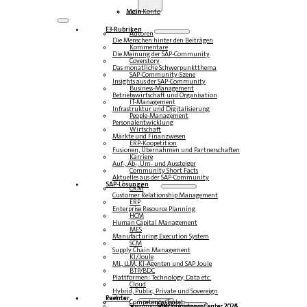
Login
Mein Konto
E3-Rubriken
Autoren
Die Menschen hinter den Beiträgen
Kommentare
Die Meinung der SAP-Community
Coverstory
Das monatliche Schwerpunktthema
SAP-Community-Szene
Insights aus der SAP-Community
Business-Management
Betriebswirtschaft und Organisation
IT-Management
Infrastruktur und Digitalisierung
People-Management
Personalentwicklung
Wirtschaft
Märkte und Finanzwesen
ERP-Koopetition
Fusionen, Übernahmen und Partnerschaften
Karriere
Auf-, Ab-, Um- und Aussteiger
Community Short Facts
Aktuelles aus der SAP-Community
SAP-Lösungen
CRM
Customer Relationship Management
ERP
Enterprise Resource Planning
HCM
Human Capital Management
MES
Manufacturing Execution System
SCM
Supply Chain Management
KI/Joule
ML, LLM, KI-Agenten und SAP Joule
BTP/BDC
Plattformen: Technology, Data etc.
Cloud
Hybrid, Public, Private und Sovereign
Partner
Events
Community-Events
Competence Center
Steampunk & BTP
SAP Competence Center 2026
SAP Competence Center 2025
SAP Competence Center 2024
SAP Competence Center 2023