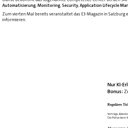
Automatisierung
,
Monitoring
,
Security
,
Application Lifecycle M
Zum vierten Mal bereits veranstaltet das E3-Magazin in Salzburg
informieren.
Nur KI-E
Bonus:
Zu
Reguläres Tic
Vorträge, Abendv
Die Plätze beim K