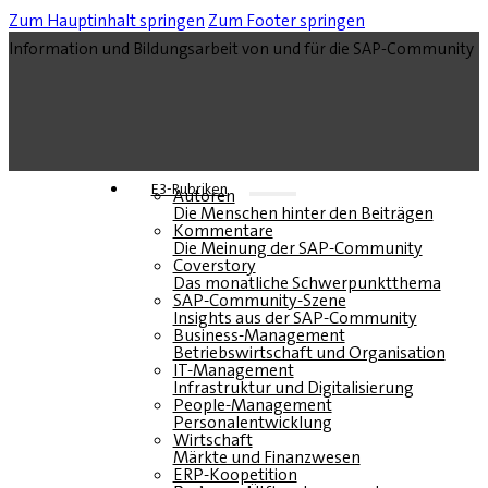
Zum Hauptinhalt springen
Zum Footer springen
Information und Bildungsarbeit von und für die SAP-Community
E3-Rubriken
Autoren
Die Menschen hinter den Beiträgen
Kommentare
Die Meinung der SAP-Community
Coverstory
Das monatliche Schwerpunktthema
SAP-Community-Szene
Insights aus der SAP-Community
Business-Management
Betriebswirtschaft und Organisation
IT-Management
Infrastruktur und Digitalisierung
People-Management
Personalentwicklung
Wirtschaft
Märkte und Finanzwesen
ERP-Koopetition