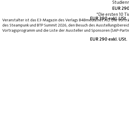
Studienn
EUR 290
*Die ersten 10 Ti
EUR 390 exkl. USt.
Veranstalter ist das E3-Magazin des Verlags B4Bmedia.net AG. Die Vorträ
des Steampunk und BTP Summit 2026, den Besuch des Ausstellungsbereich
Vortragsprogramm und die Liste der Aussteller und Sponsoren (SAP-Partne
EUR 290 exkl. USt.