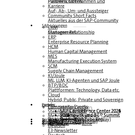
Fusionen, Übernahmen und Partnerschaften
Karriere
Auf-, Ab-, Um- und Aussteiger
Community Short Facts
Aktuelles aus der SAP-Community
SAP-Lösungen
CRM
Customer Relationship Management
ERP
Enterprise Resource Planning
HCM
Human Capital Management
MES
Manufacturing Execution System
SCM
Supply Chain Management
KI/Joule
ML, LLM, KI-Agenten und SAP Joule
BTP/BDC
Plattformen: Technology, Data etc.
Cloud
Hybrid, Public, Private und Sovereign
Partner
Events
Community-Events
Competence Center
SAP Competence Center 2026
SAP Competence Center 2025
SAP Competence Center 2024
SAP Competence Center 2023
Steampunk & BTP
Steampunk und BTP Summit 2026
Steampunk und BTP Summit 2025
Steampunk und BTP Summit 2024
Mehrsprachige Podcasts
Roundtables (YouTube Replay)
Webinare und Whitepapers
Deutsch
Englisch
Spanisch
Französisch
Service
Formulare
Kontakt
Mediadaten DACH
Media Kit (International)
Magazin
hier abonnieren
für Abonnenten
kostenfreie Magazine
Newsletter
Deutsch
E3-Newsletter