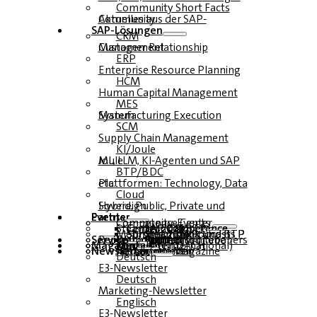
Community Short Facts
Aktuelles aus der SAP-Community
SAP-Lösungen
CRM
Customer Relationship Management
ERP
Enterprise Resource Planning
HCM
Human Capital Management
MES
Manufacturing Execution System
SCM
Supply Chain Management
KI/Joule
ML, LLM, KI-Agenten und SAP Joule
BTP/BDC
Plattformen: Technology, Data etc.
Cloud
Hybrid, Public, Private und Sovereign
Partner
Events
Community-Events
Competence Center
Steampunk & BTP
SAP Competence Center 2026
SAP Competence Center 2025
SAP Competence Center 2024
SAP Competence Center 2023
Mehrsprachige Podcasts
Steampunk und BTP Summit 2026
Steampunk und BTP Summit 2025
Steampunk und BTP Summit 2024
Service
Roundtables (YouTube Replay)
Webinare und Whitepapers
Deutsch
Englisch
Spanisch
Französisch
Magazin
Formulare
Kontakt
Mediadaten DACH
Media Kit (International)
Newsletter
hier abonnieren
für Abonnenten
kostenfreie Magazine
Deutsch
E3-Newsletter
Deutsch
Marketing-Newsletter
Englisch
E3-Newsletter