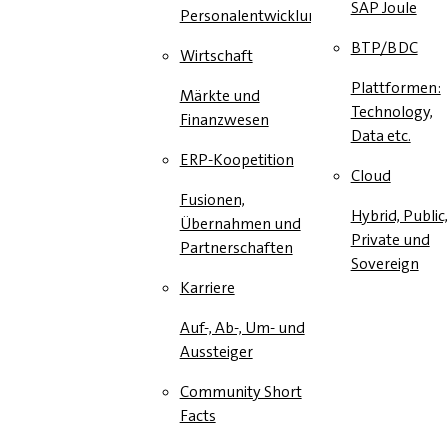
SAP Joule
Personalentwicklung
BTP/BDC
Wirtschaft
Plattformen:
Märkte und
Technology,
Finanzwesen
Data etc.
ERP-Koopetition
Cloud
Fusionen,
Hybrid, Public,
Übernahmen und
Private und
Partnerschaften
Sovereign
Karriere
Auf-, Ab-, Um- und
Aussteiger
Community Short
Facts