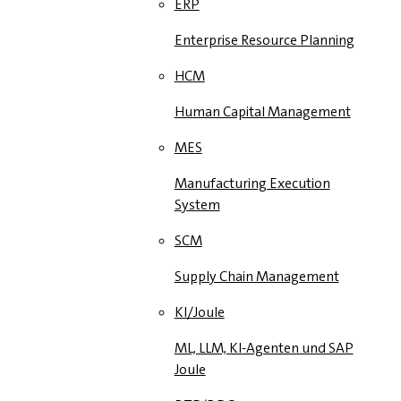
ERP
Enterprise Resource Planning
HCM
Human Capital Management
MES
Manufacturing Execution
System
SCM
Supply Chain Management
KI/Joule
ML, LLM, KI-Agenten und SAP
Joule