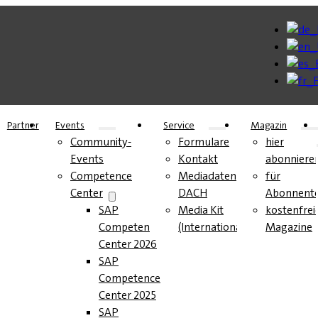
Partner
Events
Service
Magazin
Community-
Formulare
hier
Events
Kontakt
abonniere
Competence
Mediadaten
für
Center
DACH
Abonnent
SAP
Media Kit
kostenfrei
Competence
(International)
Magazine
Center 2026
SAP
Competence
Center 2025
SAP