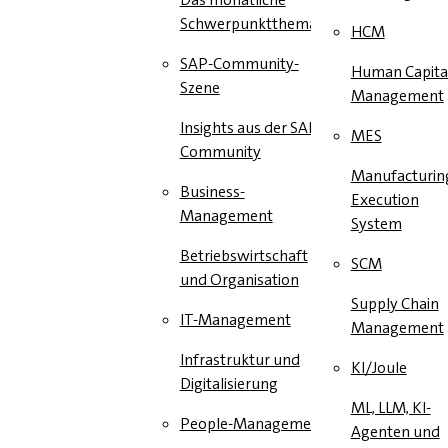
Schwerpunktthema
HCM
SAP-Community-
Human Capita
Szene
Management
Insights aus der SAP-
MES
Community
Manufacturin
Business-
Execution
Management
System
Betriebswirtschaft
SCM
und Organisation
Supply Chain
IT-Management
Management
Infrastruktur und
KI/Joule
Digitalisierung
ML, LLM, KI-
People-Management
Agenten und