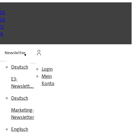
Newsletter
n
Deutsch
Login
Mein
E3-
en
Konto
Newsletter
e
Deutsch
Marketing-
Newsletter
Englisch