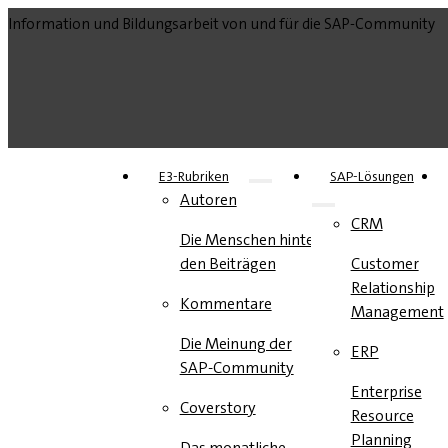
Information und Bildungsarbeit von und für die SAP-Community
E3-Rubriken
SAP-Lösungen
Autoren
CRM
Die Menschen hinter
den Beiträgen
Customer
Relationship
Kommentare
Management
Die Meinung der
ERP
SAP-Community
Enterprise
Coverstory
Resource
Planning
Das monatliche