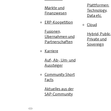
Plattformen:
Märkte und
Technology,
Finanzwesen
Data etc.
ERP-Koopetition
Cloud
Fusionen,
Hybrid, Public,
Übernahmen und
Private und
Partnerschaften
Sovereign
Karriere
Auf-, Ab-, Um- und
Aussteiger
Community Short
Facts
Aktuelles aus der
SAP-Community