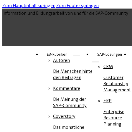
Zum Hauptinhalt springen
Zum Footer springen
Information und Bildungsarbeit von und für die SAP-Community
E3-Rubriken
SAP-Lösungen
Autoren
CRM
Die Menschen hinter
den Beiträgen
Customer
Relationship
Kommentare
Management
Die Meinung der
ERP
SAP-Community
Enterprise
Coverstory
Resource
Planning
Das monatliche