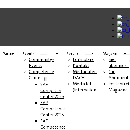
Partner
Events
Service
Magazin
Community-
Formulare
hier
Events
Kontakt
abonniere
Competence
Mediadaten
für
Center
DACH
Abonnent
Media Kit
kostenfrei
SAP
(International)
Magazine
Competence
Center 2026
SAP
Competence
Center 2025
SAP
Competence