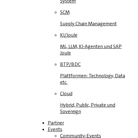
System
SCM
Supply Chain Management
KI/Joule
ML, LLM, KI-Agenten und SAP
Joule
BTP/BDC
Plattformen: Technology, Data
etc.
Cloud
Hybrid, Public, Private und
Sovereign
Partner
Events
Community-Events