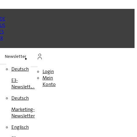
Newsletter
n
Deutsch
Login
Mein
E3-
en
Konto
Newsletter
e
Deutsch
Marketing-
Newsletter
Englisch