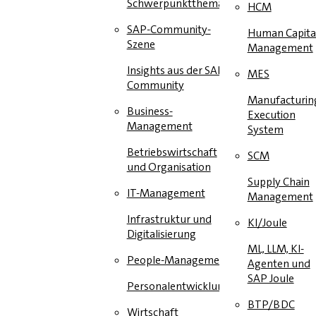
Schwerpunktthema
HCM
SAP-Community-
Human Capita
Szene
Management
Insights aus der SAP-
MES
Community
Manufacturin
Business-
Execution
Management
System
Betriebswirtschaft
SCM
und Organisation
Supply Chain
IT-Management
Management
Infrastruktur und
KI/Joule
Digitalisierung
ML, LLM, KI-
People-Management
Agenten und
SAP Joule
Personalentwicklung
BTP/BDC
Wirtschaft