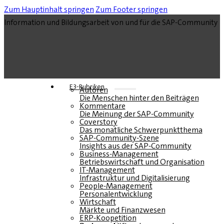
Zum Hauptinhalt springen
Zum Footer springen
Information und Bildungsarbeit von und für die SAP-Community
E3-Rubriken
Autoren
Die Menschen hinter den Beiträgen
Kommentare
Die Meinung der SAP-Community
Coverstory
Das monatliche Schwerpunktthema
SAP-Community-Szene
Insights aus der SAP-Community
Business-Management
Betriebswirtschaft und Organisation
IT-Management
Infrastruktur und Digitalisierung
People-Management
Personalentwicklung
Wirtschaft
Märkte und Finanzwesen
ERP-Koopetition