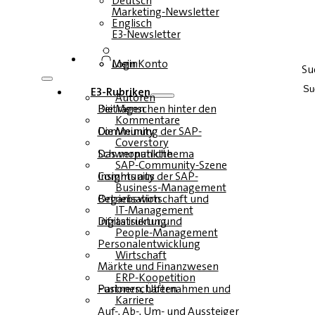
Deutsch
Marketing-Newsletter
Englisch
E3-Newsletter
Login
Mein Konto
Su
E3-Rubriken
Autoren
Die Menschen hinter den Beiträgen
Kommentare
Die Meinung der SAP-Community
Coverstory
Das monatliche Schwerpunktthema
SAP-Community-Szene
Insights aus der SAP-Community
Business-Management
Betriebswirtschaft und Organisation
IT-Management
Infrastruktur und Digitalisierung
People-Management
Personalentwicklung
Wirtschaft
Märkte und Finanzwesen
ERP-Koopetition
Fusionen, Übernahmen und Partnerschaften
Karriere
Auf-, Ab-, Um- und Aussteiger