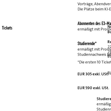
Vorträge, Abendvera
Die Plätze beim KI-
Abonnenten des E3-Ma
Nu
Tickets
ermäßigt mit Pro
B
R
Studierende*
2
ermäßigt mit Prom
23
Studiennachweis bi
E
*Die ersten 10 Ticke
E
EUR 305 exkl. USt.
EUR 590 exkl. USt.
Studier
ermäßig
Studienn