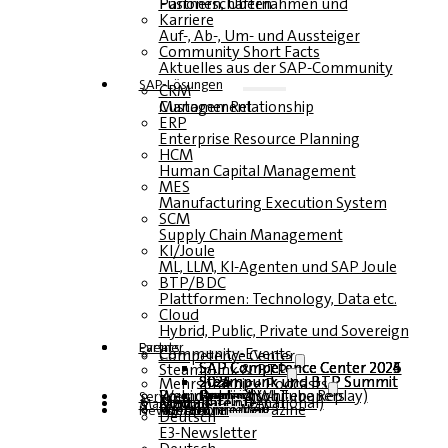
Fusionen, Übernahmen und Partnerschaften
Karriere
Auf-, Ab-, Um- und Aussteiger
Community Short Facts
Aktuelles aus der SAP-Community
SAP-Lösungen
CRM
Customer Relationship Management
ERP
Enterprise Resource Planning
HCM
Human Capital Management
MES
Manufacturing Execution System
SCM
Supply Chain Management
KI/Joule
ML, LLM, KI-Agenten und SAP Joule
BTP/BDC
Plattformen: Technology, Data etc.
Cloud
Hybrid, Public, Private und Sovereign
Partner
Events
Community-Events
Competence Center
SAP Competence Center 2026
SAP Competence Center 2025
SAP Competence Center 2024
SAP Competence Center 2023
Steampunk & BTP
Steampunk und BTP Summit 2026
Steampunk und BTP Summit 2025
Steampunk und BTP Summit 2024
Mehrsprachige Podcasts
Roundtables (YouTube Replay)
Webinare und Whitepapers
Deutsch
Englisch
Spanisch
Französisch
Service
Formulare
Kontakt
Mediadaten DACH
Media Kit (International)
Magazin
hier abonnieren
für Abonnenten
kostenfreie Magazine
Newsletter
Deutsch
E3-Newsletter