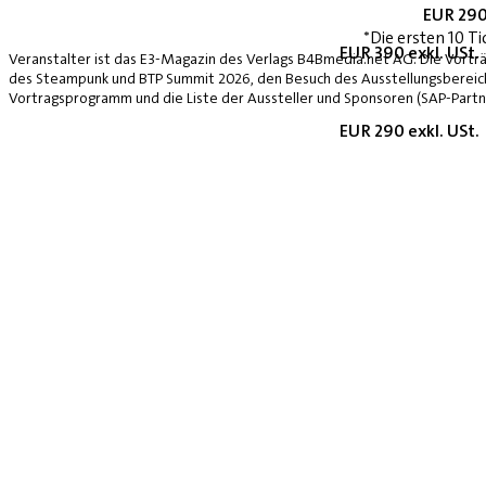
EUR 290
*Die ersten 10 Ti
EUR 390 exkl. USt.
Veranstalter ist das E3-Magazin des Verlags B4Bmedia.net AG. Die Vorträ
des Steampunk und BTP Summit 2026, den Besuch des Ausstellungsbereich
Vortragsprogramm und die Liste der Aussteller und Sponsoren (SAP-Partne
EUR 290 exkl. USt.