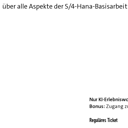
über alle Aspekte der S/4-Hana-Basisarbei
Nur KI-Erlebnisw
Bonus:
Zugang zu
Reguläres Ticket