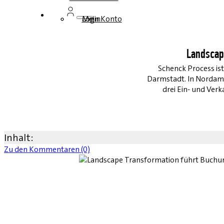
Login
Mein Konto
Landscap
Schenck Process is
Darmstadt. In Nordame
drei Ein- und Ver
Inhalt:
Zu den Kommentaren (0)