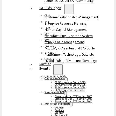
Aktuelles aus der SAP-Community
SAP-Lösungen
CRM
Customer Relationship Management
ERP
Enterprise Resource Planning
HCM
Human Capital Management
MES
Manufacturing Execution System
SCM
Supply Chain Management
KI/Joule
ML, LLM, KI-Agenten und SAP Joule
BTP/BDC
Plattformen: Technology, Data etc.
Cloud
Hybrid, Public, Private und Sovereign
Partner
Events
Community-Events
Competence Center
SAP Competence Center 2026
SAP Competence Center 2025
SAP Competence Center 2024
SAP Competence Center 2023
Steampunk & BTP
Steampunk und BTP Summit 2026
Steampunk und BTP Summit 2025
Steampunk und BTP Summit 2024
Mehrsprachige Podcasts
Deutsch
Englisch
Spanisch
Französisch