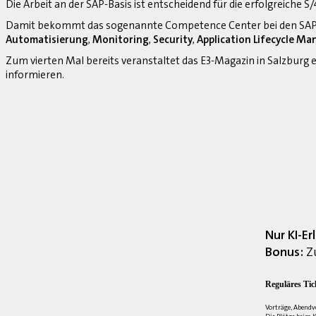
Die Arbeit an der SAP-Basis ist entscheidend für die erfolgreiche 
Damit bekommt das sogenannte Competence Center bei den SAP-
Automatisierung
,
Monitoring
,
Security
,
Application Lifecycle M
Zum vierten Mal bereits veranstaltet das E3-Magazin in Salzburg
informieren.
Nur KI-E
Bonus:
Zu
Reguläres Tic
Vorträge, Abendv