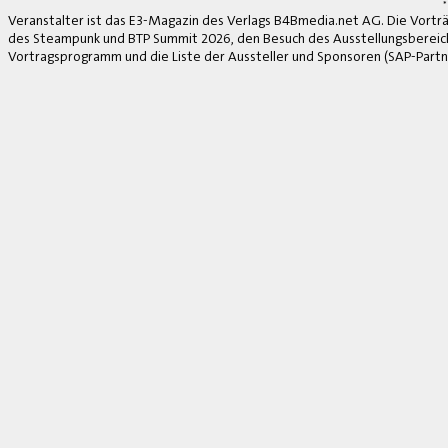
*
Veranstalter ist das E3-Magazin des Verlags B4Bmedia.net AG. Die Vorträ
des Steampunk und BTP Summit 2026, den Besuch des Ausstellungsbereich
Vortragsprogramm und die Liste der Aussteller und Sponsoren (SAP-Partne