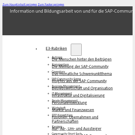
Zum Hauptinhalt springen
Zum Footer springen
Information und Bildungsarbeit von und für die SAP-Communi
E3-Rubriken
Autoren
Die Menschen hinter den Beiträgen
Kommentare
Die Meinung der SAP-Community
Coverstory
Das monatliche Schwerpunktthema
SAP-Community-Szene
Insights aus der SAP-Community
Business-Management
Betriebswirtschaft und Organisation
IT-Management
Infrastruktur und Digitalisierung
People-Management
Personalentwicklung
Wirtschaft
Märkte und Finanzwesen
ERP-Koopetition
Fusionen, Übernahmen und
Partnerschaften
Karriere
Auf-, Ab-, Um- und Aussteiger
Community Short Facts