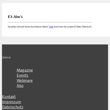
E3-Abo’s
Sie sehen aktuell keine buchbaren Abo’s?
Hier
kommen Sie unsere E3-Abo-Übersicht.
DE
EN
ES
Magazine
Events
Webinare
Abo
Kontakt
Impressum
Datenschutz