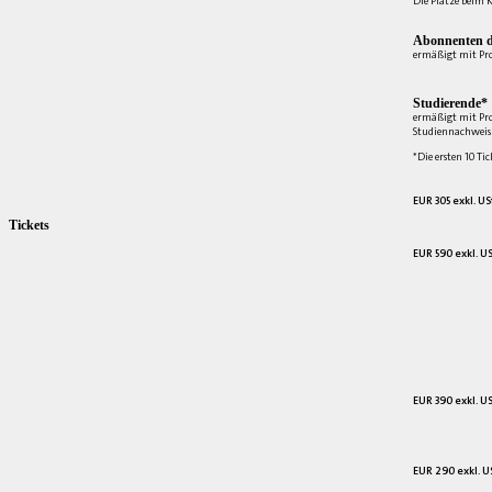
Die Plätze beim K
Abonnenten d
ermäßigt mit Pr
Studierende*
ermäßigt mit Pr
Studiennachweis 
*Die ersten 10 Tic
EUR 305 exkl. US
Tickets
EUR 590 exkl. US
EUR 390 exkl. US
EUR 290 exkl. US