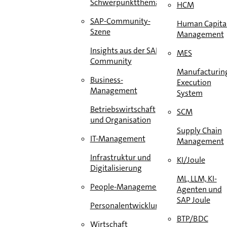
Schwerpunktthema
HCM
SAP-Community-
Human Capita
Szene
Management
Insights aus der SAP-
MES
Community
Manufacturin
Business-
Execution
Management
System
Betriebswirtschaft
SCM
und Organisation
Supply Chain
IT-Management
Management
Infrastruktur und
KI/Joule
Digitalisierung
ML, LLM, KI-
People-Management
Agenten und
SAP Joule
Personalentwicklung
BTP/BDC
Wirtschaft