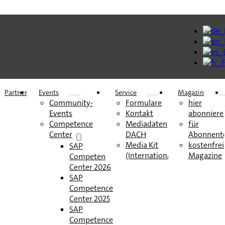
Partner
Events
Service
Magazin
Community-
Formulare
hier
Events
Kontakt
abonniere
Competence
Mediadaten
für
Center
DACH
Abonnent
Media Kit
kostenfrei
SAP
(International)
Magazine
Competence
Center 2026
SAP
Competence
Center 2025
SAP
Competence