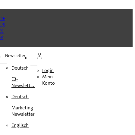
Newsletter
n
Deutsch
Login
Mein
E3-
en
Konto
Newsletter
e
Deutsch
Marketing-
Newsletter
Englisch