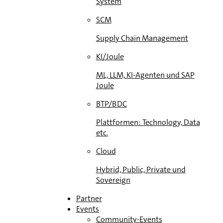
System
SCM
Supply Chain Management
KI/Joule
ML, LLM, KI-Agenten und SAP
Joule
BTP/BDC
Plattformen: Technology, Data
etc.
Cloud
Hybrid, Public, Private und
Sovereign
Partner
Events
Community-Events