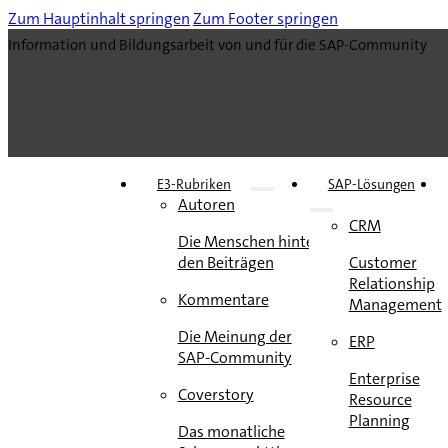
Zum Hauptinhalt springen
Zum Footer springen
Information und Bildungsarbeit von und für die SAP-Community
E3-Rubriken
SAP-Lösungen
Autoren
CRM
Die Menschen hinter
den Beiträgen
Customer
Relationship
Kommentare
Management
Die Meinung der
ERP
SAP-Community
Enterprise
Coverstory
Resource
Planning
Das monatliche