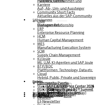
Fusionen, Übernahmen und Partnerschaften
Karriere
Auf-, Ab-, Um- und Aussteiger
Community Short Facts
Aktuelles aus der SAP-Community
SAP-Lösungen
CRM
Customer Relationship Management
ERP
Enterprise Resource Planning
HCM
Human Capital Management
MES
Manufacturing Execution System
SCM
Supply Chain Management
KI/Joule
ML, LLM, KI-Agenten und SAP Joule
BTP/BDC
Plattformen: Technology, Data etc.
Cloud
Hybrid, Public, Private und Sovereign
Partner
Events
Community-Events
Competence Center
SAP Competence Center 2026
SAP Competence Center 2025
SAP Competence Center 2024
SAP Competence Center 2023
Steampunk & BTP
Steampunk und BTP Summit 2026
Steampunk und BTP Summit 2025
Steampunk und BTP Summit 2024
Mehrsprachige Podcasts
Roundtables (YouTube Replay)
Webinare und Whitepapers
Deutsch
Englisch
Spanisch
Französisch
Service
Formulare
Kontakt
Mediadaten DACH
Media Kit (International)
Magazin
hier abonnieren
für Abonnenten
kostenfreie Magazine
Newsletter
Deutsch
E3-Newsletter