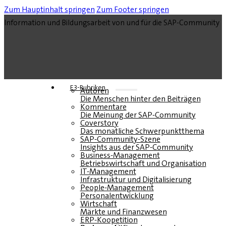
Zum Hauptinhalt springen
Zum Footer springen
Information und Bildungsarbeit von und für die SAP-Community
E3-Rubriken
Autoren
Die Menschen hinter den Beiträgen
Kommentare
Die Meinung der SAP-Community
Coverstory
Das monatliche Schwerpunktthema
SAP-Community-Szene
Insights aus der SAP-Community
Business-Management
Betriebswirtschaft und Organisation
IT-Management
Infrastruktur und Digitalisierung
People-Management
Personalentwicklung
Wirtschaft
Märkte und Finanzwesen
ERP-Koopetition