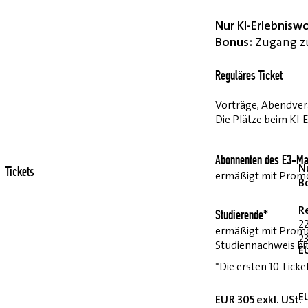
Nur KI-Erlebnisw
Bonus:
Zugang zu
Reguläres Ticket
Vorträge, Abendvera
Die Plätze beim KI-
Abonnenten des E3-Ma
Nu
Tickets
ermäßigt mit Pro
B
R
Studierende*
2
ermäßigt mit Prom
23
Studiennachweis bi
E
*Die ersten 10 Ticke
E
EUR 305 exkl. USt.