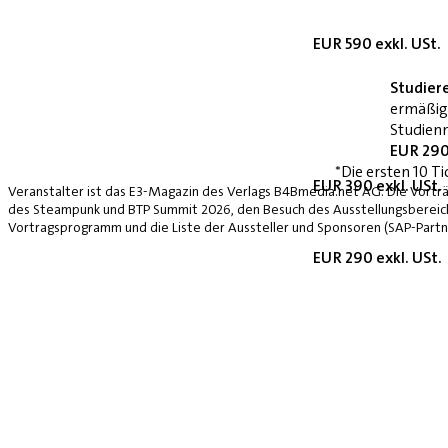
EUR 590 exkl. USt.
Studier
ermäßig
Studienn
EUR 290
*Die ersten 10 Ti
EUR 390 exkl. USt.
Veranstalter ist das E3-Magazin des Verlags B4Bmedia.net AG. Die Vorträ
des Steampunk und BTP Summit 2026, den Besuch des Ausstellungsbereich
Vortragsprogramm und die Liste der Aussteller und Sponsoren (SAP-Partne
EUR 290 exkl. USt.