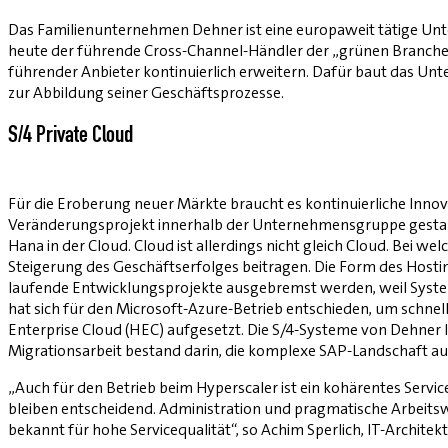
Das Familienunternehmen Dehner ist eine europaweit tätige Unt
heute der führende Cross-Channel-Händler der „grünen Branche“
führender Anbieter kontinuierlich erweitern. Dafür baut das U
zur Abbildung seiner Geschäftsprozesse.
S/4 Private Cloud
Für die Eroberung neuer Märkte braucht es kontinuierliche Inn
Veränderungsprojekt innerhalb der Unternehmensgruppe gestarte
Hana in der Cloud. Cloud ist allerdings nicht gleich Cloud. Bei 
Steigerung des Geschäftserfolges beitragen. Die Form des Hostin
laufende Entwicklungsprojekte ausgebremst werden, weil System
hat sich für den Microsoft-Azure-Betrieb entschieden, um schnell
Enterprise Cloud (HEC) aufgesetzt. Die S/4-Systeme von Dehner l
Migrationsarbeit bestand darin, die komplexe SAP-Landschaft au
„Auch für den Betrieb beim Hyperscaler ist ein kohärentes Serv
bleiben entscheidend. Administration und pragmatische Arbeitsw
bekannt für hohe Servicequalität“, so Achim Sperlich, IT-Architek