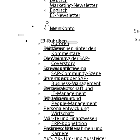
Deutsch
Marketing-Newsletter
Englisch
E3-Newsletter
Login
Mein Konto
Su
E3-Rubriken
Autoren
Die Menschen hinter den Beiträgen
Kommentare
Die Meinung der SAP-Community
Coverstory
Das monatliche Schwerpunktthema
SAP-Community-Szene
Insights aus der SAP-Community
Business-Management
Betriebswirtschaft und Organisation
IT-Management
Infrastruktur und Digitalisierung
People-Management
Personalentwicklung
Wirtschaft
Märkte und Finanzwesen
ERP-Koopetition
Fusionen, Übernahmen und Partnerschaften
Karriere
Auf-, Ab-, Um- und Aussteiger