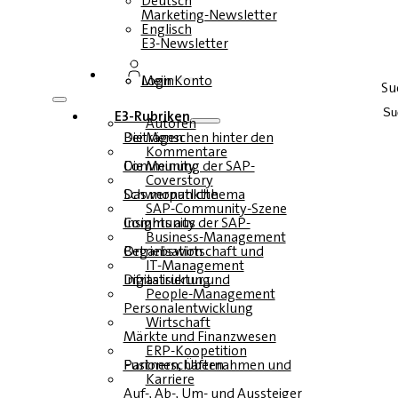
Deutsch
Marketing-Newsletter
Englisch
E3-Newsletter
Login
Mein Konto
Su
E3-Rubriken
Autoren
Die Menschen hinter den Beiträgen
Kommentare
Die Meinung der SAP-Community
Coverstory
Das monatliche Schwerpunktthema
SAP-Community-Szene
Insights aus der SAP-Community
Business-Management
Betriebswirtschaft und Organisation
IT-Management
Infrastruktur und Digitalisierung
People-Management
Personalentwicklung
Wirtschaft
Märkte und Finanzwesen
ERP-Koopetition
Fusionen, Übernahmen und Partnerschaften
Karriere
Auf-, Ab-, Um- und Aussteiger