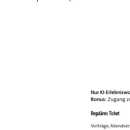
Nur KI-Erlebnisw
Bonus:
Zugang zu
Reguläres Ticket
Vorträge, Abendvera