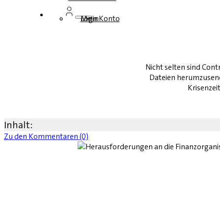
Login
Mein Konto
Nicht selten sind Cont
Dateien herumzusende
Krisenzei
Inhalt:
Zu den Kommentaren (0)