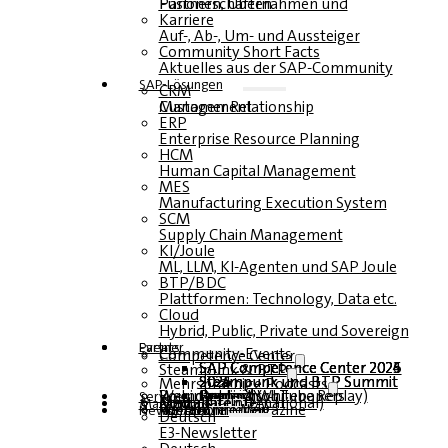
Fusionen, Übernahmen und Partnerschaften
Karriere
Auf-, Ab-, Um- und Aussteiger
Community Short Facts
Aktuelles aus der SAP-Community
SAP-Lösungen
CRM
Customer Relationship Management
ERP
Enterprise Resource Planning
HCM
Human Capital Management
MES
Manufacturing Execution System
SCM
Supply Chain Management
KI/Joule
ML, LLM, KI-Agenten und SAP Joule
BTP/BDC
Plattformen: Technology, Data etc.
Cloud
Hybrid, Public, Private und Sovereign
Partner
Events
Community-Events
Competence Center
SAP Competence Center 2026
SAP Competence Center 2025
SAP Competence Center 2024
SAP Competence Center 2023
Steampunk & BTP
Steampunk und BTP Summit 2026
Steampunk und BTP Summit 2025
Steampunk und BTP Summit 2024
Mehrsprachige Podcasts
Roundtables (YouTube Replay)
Webinare und Whitepapers
Deutsch
Englisch
Spanisch
Französisch
Service
Formulare
Kontakt
Mediadaten DACH
Media Kit (International)
Magazin
hier abonnieren
für Abonnenten
kostenfreie Magazine
Newsletter
Deutsch
E3-Newsletter