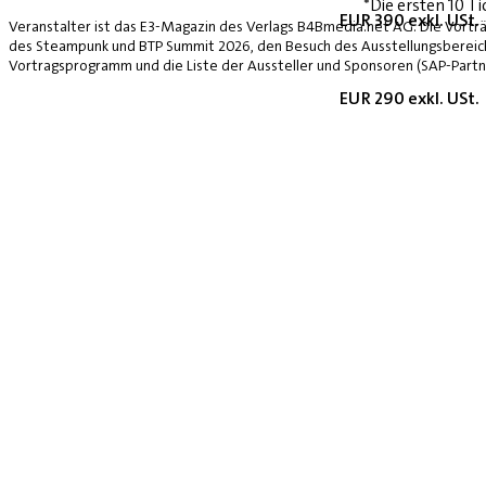
*Die ersten 10 Ti
EUR 390 exkl. USt.
Veranstalter ist das E3-Magazin des Verlags B4Bmedia.net AG. Die Vorträ
des Steampunk und BTP Summit 2026, den Besuch des Ausstellungsbereich
Vortragsprogramm und die Liste der Aussteller und Sponsoren (SAP-Partne
EUR 290 exkl. USt.