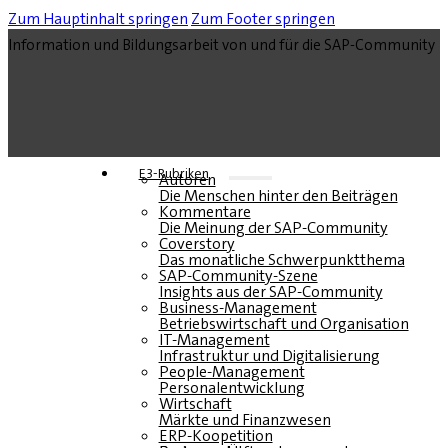
Zum Hauptinhalt springen
Zum Footer springen
Information und Bildungsarbeit von und für die SAP-Community
E3-Rubriken
Autoren
Die Menschen hinter den Beiträgen
Kommentare
Die Meinung der SAP-Community
Coverstory
Das monatliche Schwerpunktthema
SAP-Community-Szene
Insights aus der SAP-Community
Business-Management
Betriebswirtschaft und Organisation
IT-Management
Infrastruktur und Digitalisierung
People-Management
Personalentwicklung
Wirtschaft
Märkte und Finanzwesen
ERP-Koopetition