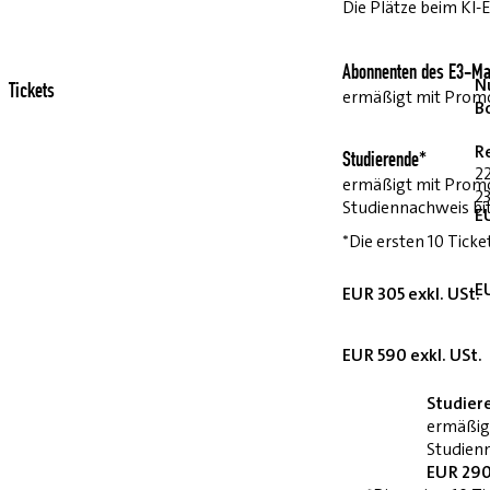
Die Plätze beim KI-
Abonnenten des E3-Ma
Nu
Tickets
ermäßigt mit Pro
B
R
Studierende*
2
ermäßigt mit Prom
23
Studiennachweis bi
E
*Die ersten 10 Ticke
E
EUR 305 exkl. USt.
EUR 590 exkl. USt.
Studier
ermäßig
Studienn
EUR 290