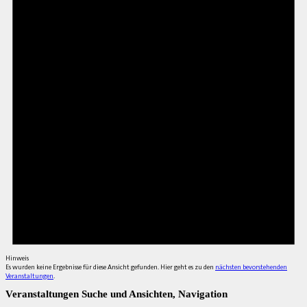
Hinweis
Es wurden keine Ergebnisse für diese Ansicht gefunden. Hier geht es zu den
nächsten bevorstehenden
Veranstaltungen
.
Veranstaltungen Suche und Ansichten, Navigation