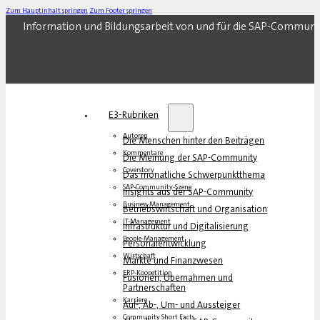
Zum Hauptinhalt springen
Zum Footer springen
Information und Bildungsarbeit von und für die SAP-Communi
E3-Rubriken
Autoren
Die Menschen hinter den Beiträgen
Kommentare
Die Meinung der SAP-Community
Coverstory
Das monatliche Schwerpunktthema
SAP-Community-Szene
Insights aus der SAP-Community
Business-Management
Betriebswirtschaft und Organisation
IT-Management
Infrastruktur und Digitalisierung
People-Management
Personalentwicklung
Wirtschaft
Märkte und Finanzwesen
ERP-Koopetition
Fusionen, Übernahmen und
Partnerschaften
Karriere
Auf-, Ab-, Um- und Aussteiger
Community Short Facts