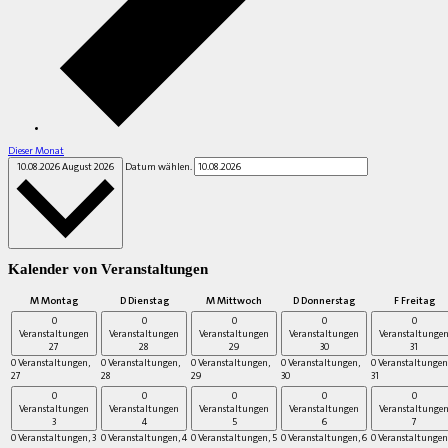
Dieser Monat
10.08.2026
August 2026
Datum wählen.
Kalender von Veranstaltungen
M
Montag
D
Dienstag
M
Mittwoch
D
Donnerstag
F
Freitag
0
0
0
0
0
Veranstaltungen
Veranstaltungen
Veranstaltungen
Veranstaltungen
Veranstaltunge
27
28
29
30
31
0 Veranstaltungen,
0 Veranstaltungen,
0 Veranstaltungen,
0 Veranstaltungen,
0 Veranstaltungen
27
28
29
30
31
0
0
0
0
0
Veranstaltungen
Veranstaltungen
Veranstaltungen
Veranstaltungen
Veranstaltunge
3
4
5
6
7
0 Veranstaltungen,
3
0 Veranstaltungen,
4
0 Veranstaltungen,
5
0 Veranstaltungen,
6
0 Veranstaltungen