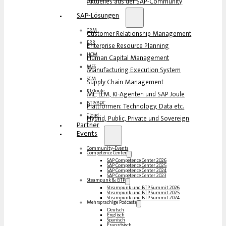
Aktuelles aus der SAP-Community
SAP-Lösungen
CRM
Customer Relationship Management
ERP
Enterprise Resource Planning
HCM
Human Capital Management
MES
Manufacturing Execution System
SCM
Supply Chain Management
KI/Joule
ML, LLM, KI-Agenten und SAP Joule
BTP/BDC
Plattformen: Technology, Data etc.
Cloud
Hybrid, Public, Private und Sovereign
Partner
Events
Community-Events
Competence Center
SAP Competence Center 2026
SAP Competence Center 2025
SAP Competence Center 2024
SAP Competence Center 2023
Steampunk & BTP
Steampunk und BTP Summit 2026
Steampunk und BTP Summit 2025
Steampunk und BTP Summit 2024
Mehrsprachige Podcasts
Deutsch
Englisch
Spanisch
Französisch