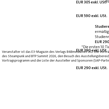
E
EUR 305 exkl. USt.
EUR 590 exkl. USt.
Studier
ermäßig
Studienn
EUR 290
*Die ersten 10 Ti
EUR 390 exkl. USt.
Veranstalter ist das E3-Magazin des Verlags B4Bmedia.net AG. Die Vorträ
des Steampunk und BTP Summit 2026, den Besuch des Ausstellungsbereich
Vortragsprogramm und die Liste der Aussteller und Sponsoren (SAP-Partne
EUR 290 exkl. USt.