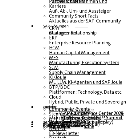
Fusionen, Übernahmen und Partnerschaften
Karriere
Auf-, Ab-, Um- und Aussteiger
Community Short Facts
Aktuelles aus der SAP-Community
SAP-Lösungen
CRM
Customer Relationship Management
ERP
Enterprise Resource Planning
HCM
Human Capital Management
MES
Manufacturing Execution System
SCM
Supply Chain Management
KI/Joule
ML, LLM, KI-Agenten und SAP Joule
BTP/BDC
Plattformen: Technology, Data etc.
Cloud
Hybrid, Public, Private und Sovereign
Partner
Events
Community-Events
Competence Center
SAP Competence Center 2026
SAP Competence Center 2025
SAP Competence Center 2024
SAP Competence Center 2023
Steampunk & BTP
Steampunk und BTP Summit 2026
Steampunk und BTP Summit 2025
Steampunk und BTP Summit 2024
Mehrsprachige Podcasts
Roundtables (YouTube Replay)
Webinare und Whitepapers
Deutsch
Englisch
Spanisch
Französisch
Service
Formulare
Kontakt
Mediadaten DACH
Media Kit (International)
Magazin
hier abonnieren
für Abonnenten
kostenfreie Magazine
Newsletter
Deutsch
E3-Newsletter