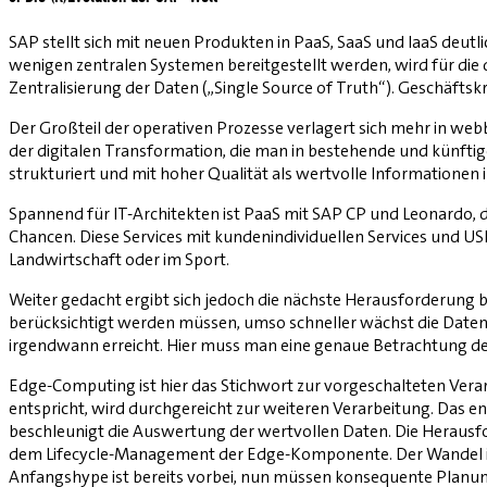
SAP stellt sich mit neuen Produkten in PaaS, SaaS und IaaS deutli
wenigen zentralen Systemen bereitgestellt werden, wird für die 
Zentralisierung der ­Daten („Single Source of Truth“). Geschäfts
Der Großteil der operativen Prozesse verlagert sich mehr in
der digitalen Transformation, die man in bestehende und künfti
strukturiert und mit hoher Qualität als wertvolle Informatione
Spannend für IT-Architekten ist PaaS mit SAP CP und Leonardo, de
Chancen. Diese Services mit kundenindividuellen Services und USPs 
Landwirtschaft oder im Sport.
Weiter gedacht ergibt sich jedoch die nächste Herausforderung 
berücksichtigt werden müssen, umso schneller wächst die Date
irgendwann erreicht. Hier muss man eine genaue Betrachtung de
Edge-Computing ist hier das Stichwort zur vorgeschalteten Ver
entspricht, wird durchgereicht zur weiteren Verarbeitung. Das e
beschleunigt die Auswertung der wertvollen Daten. Die Herausfo
dem Lifecycle-Management der Edge-Komponente. Der Wandel in d
Anfangshype ist bereits vorbei, nun müssen konsequente Planu