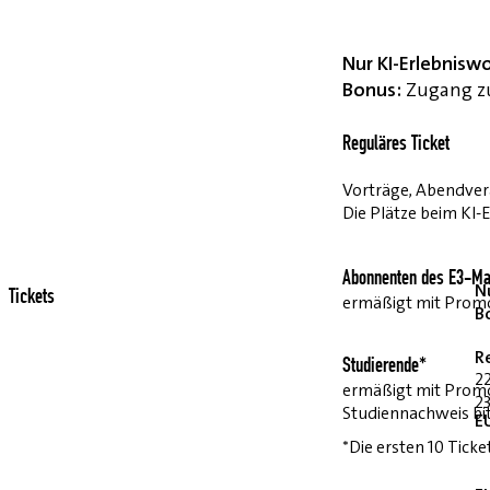
Nur KI-Erlebnisw
Bonus:
Zugang zu
Reguläres Ticket
Vorträge, Abendvera
Die Plätze beim KI-
Abonnenten des E3-Ma
Nu
Tickets
ermäßigt mit Pro
B
R
Studierende*
2
ermäßigt mit Prom
23
Studiennachweis bi
E
*Die ersten 10 Ticke