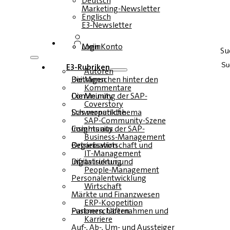
Deutsch
Marketing-Newsletter
Englisch
E3-Newsletter
Login
Mein Konto
Su
E3-Rubriken
Autoren
Die Menschen hinter den Beiträgen
Kommentare
Die Meinung der SAP-Community
Coverstory
Das monatliche Schwerpunktthema
SAP-Community-Szene
Insights aus der SAP-Community
Business-Management
Betriebswirtschaft und Organisation
IT-Management
Infrastruktur und Digitalisierung
People-Management
Personalentwicklung
Wirtschaft
Märkte und Finanzwesen
ERP-Koopetition
Fusionen, Übernahmen und Partnerschaften
Karriere
Auf-, Ab-, Um- und Aussteiger