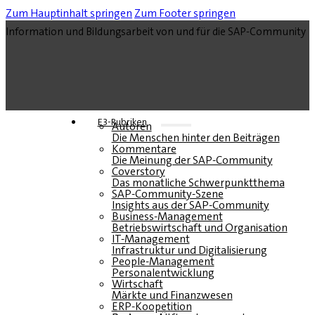
Zum Hauptinhalt springen
Zum Footer springen
Information und Bildungsarbeit von und für die SAP-Community
E3-Rubriken
Autoren
Die Menschen hinter den Beiträgen
Kommentare
Die Meinung der SAP-Community
Coverstory
Das monatliche Schwerpunktthema
SAP-Community-Szene
Insights aus der SAP-Community
Business-Management
Betriebswirtschaft und Organisation
IT-Management
Infrastruktur und Digitalisierung
People-Management
Personalentwicklung
Wirtschaft
Märkte und Finanzwesen
ERP-Koopetition