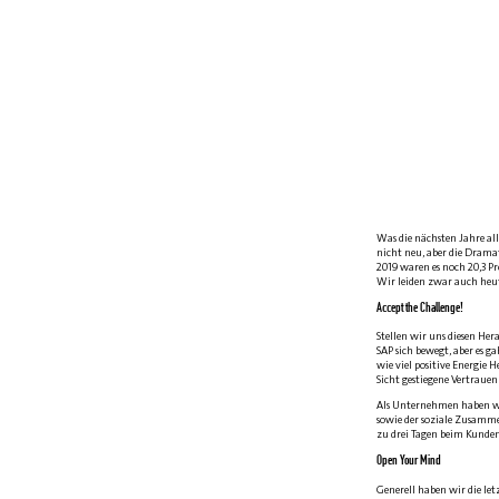
Was die nächsten Jahre al
nicht neu, aber die Drama
2019 waren es noch 20,3 P
Wir leiden zwar auch heut
Accept the Challenge!
Stellen wir uns diesen Her
SAP sich bewegt, aber es 
wie viel positive Energie
Sicht gestiegene Vertrauen
Als Unternehmen haben wi
sowie der soziale Zusamme
zu drei Tagen beim Kunden
Open Your Mind
Generell haben wir die le