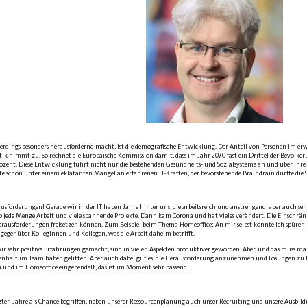
lerdings besonders herausfordernd macht, ist die demografische Entwicklung. Der Anteil von Personen im erw
tik nimmt zu. So rechnet die Europäische Kommission damit, dass im Jahr 2070 fast ein Drittel der Bevölker
rozent. Diese Entwicklung führt nicht nur die bestehenden Gesundheits- und Sozialsysteme an und über ihr
e schon unter einem eklatanten Mangel an erfahrenen IT-Kräften, der bevorstehende Braindrain dürfte die 
ausforderungen! Gerade wir in der IT haben Jahre hinter uns, die arbeitsreich und anstrengend, aber auch se
gab jede Menge Arbeit und viele spannende Projekte. Dann kam Corona und hat vieles verändert. Die Einschr
 Herausforderungen freisetzen können. Zum Beispiel beim Thema Homeoffice: An mir selbst konnte ich spüren,
 gegenüber Kolleginnen und Kollegen, was die Arbeit daheim betrifft.
r sehr positive Erfahrungen gemacht, sind in vielen Aspekten produktiver geworden. Aber, und das muss
nhalt im Team haben gelitten. Aber auch dabei gilt es, die Herausforderung anzunehmen und Lösungen zu f
 und im Homeoffice eingependelt, das ist im Moment sehr passend.
tzten Jahre als Chance begriffen, neben unserer Ressourcenplanung auch unser Recruiting und unsere Ausb