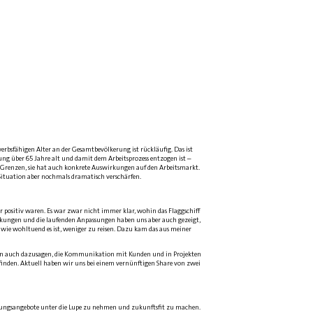
erbsfähigen Alter an der Gesamtbevölkerung ist rückläufig. Das ist
ung über 65 Jahre alt und damit dem Arbeitsprozess entzogen ist –
e Grenzen, sie hat auch konkrete Auswirkungen auf den Arbeitsmarkt.
Situation aber nochmals dramatisch verschärfen.
hr positiv waren. Es war zwar nicht immer klar, wohin das Flaggschiff
änkungen und die laufenden Anpassungen haben uns aber auch gezeigt,
 wie wohltuend es ist, weniger zu reisen. Dazu kam das aus meiner
 man auch dazusagen, die Kommunikation mit Kunden und in Projekten
inden. Aktuell haben wir uns bei einem vernünftigen Share von zwei
ildungsangebote unter die Lupe zu nehmen und zukunftsfit zu machen.