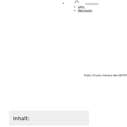
Login
Mein Konto
Public, Private, Industry oder SAP B
Inhalt: