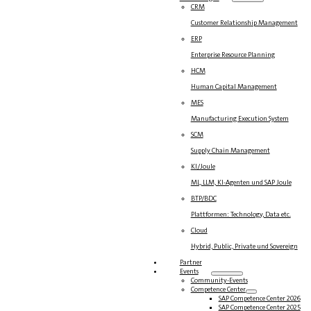
CRM
Customer Relationship Management
ERP
Enterprise Resource Planning
HCM
Human Capital Management
MES
Manufacturing Execution System
SCM
Supply Chain Management
KI/Joule
ML, LLM, KI-Agenten und SAP Joule
BTP/BDC
Plattformen: Technology, Data etc.
Cloud
Hybrid, Public, Private und Sovereign
Partner
Events
Community-Events
Competence Center
SAP Competence Center 2026
SAP Competence Center 2025