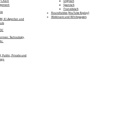
y Chain
Englisch
gement
Spanisch
Französisch
ule
Roundtables (YouTube Replay)
Webinare und Whitepapers
LM, KI-Agenten und
oule
BDC
formen: Technology,
tc.
, Public, Private und
eign