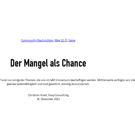
Community Nachrichten
,
Mag 22-11
,
Szene
Der Mangel als Chance
TP sind nur einige der Themen, die uns im SAP-Universum beschäftigen werden. Mittlerweile verfügen wir übe
gewisse Leidensfähigkeit und sind gewöhnt, ständig dazuzulernen.
Christian Knell, Snap Consulting
16. Dezember 2022