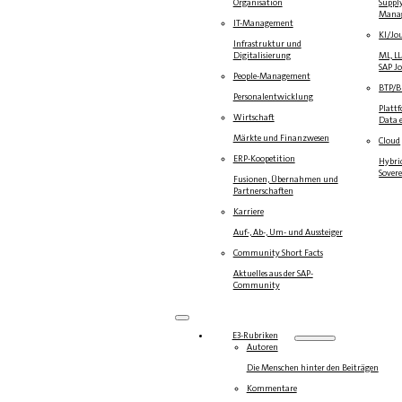
Organisation
Suppl
Mana
IT-Management
KI/Jo
Infrastruktur und
Digitalisierung
ML, L
SAP J
People-Management
BTP/
Personalentwicklung
Platt
Wirtschaft
Data e
Märkte und Finanzwesen
Cloud
ERP-Koopetition
Hybrid
Sover
Fusionen, Übernahmen und
Partnerschaften
Karriere
Auf-, Ab-, Um- und Aussteiger
Community Short Facts
Aktuelles aus der SAP-
Community
E3-Rubriken
Autoren
Die Menschen hinter den Beiträgen
Kommentare