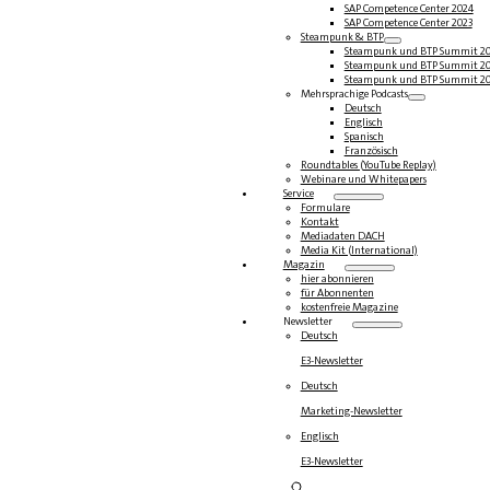
SAP Competence Center 2024
SAP Competence Center 2023
Steampunk & BTP
Steampunk und BTP Summit 2
Steampunk und BTP Summit 2
Steampunk und BTP Summit 2
Mehrsprachige Podcasts
Deutsch
Englisch
Spanisch
Französisch
Roundtables (YouTube Replay)
Webinare und Whitepapers
Service
Formulare
Kontakt
Mediadaten DACH
Media Kit (International)
Magazin
hier abonnieren
für Abonnenten
kostenfreie Magazine
Newsletter
Deutsch
E3-Newsletter
Deutsch
Marketing-Newsletter
Englisch
E3-Newsletter