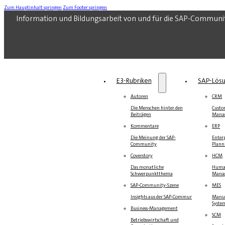
Zum Hauptinhalt springen
Zum Footer springen
Information und Bildungsarbeit von und für die SAP-Communi
E3-Rubriken
SAP-Lös
Autoren
CRM
Die Menschen hinter den
Custo
Beiträgen
Mana
Kommentare
ERP
Die Meinung der SAP-
Enterp
Community
Plann
Coverstory
HCM
Das monatliche
Human
Schwerpunktthema
Mana
SAP-Community-Szene
MES
Insights aus der SAP-Community
Manuf
Syste
Business-Management
SCM
Betriebswirtschaft und