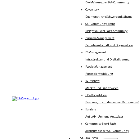
Die Meinung der SAP-Community
Coverstory
Das monatliche Schwerpunktthema
SAP-Community-Szene
Insights aus der SAP-Community
Business-Management
Betriebswirtschaft und Organisation
IT-Management
Infrastruktur und Digitalisierung
People-Management
Personalentwicklung
Wirtschaft
Märkte und Finanzwesen
ERP-Koopetition
Fusionen, Übernahmen und Partnerschaf
Karriere
Auf-, Ab-, Um- und Aussteiger
Community Short Facts
Aktuelles aus der SAP-Community
SAP-Lösungen