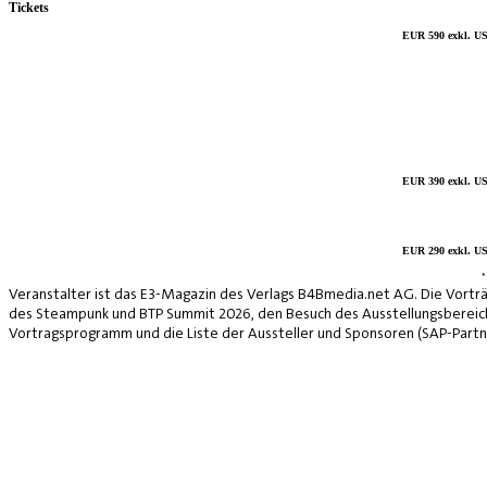
Tickets
EUR 590 exkl. US
EUR 390 exkl. US
EUR 290 exkl. US
*
Veranstalter ist das E3-Magazin des Verlags B4Bmedia.net AG. Die Vorträ
des Steampunk und BTP Summit 2026, den Besuch des Ausstellungsbereich
Vortragsprogramm und die Liste der Aussteller und Sponsoren (SAP-Partne