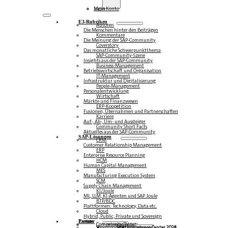
Login
Mein Konto
E3-Rubriken
Autoren
Die Menschen hinter den Beiträgen
Kommentare
Die Meinung der SAP-Community
Coverstory
Das monatliche Schwerpunktthema
SAP-Community-Szene
Insights aus der SAP-Community
Business-Management
Betriebswirtschaft und Organisation
IT-Management
Infrastruktur und Digitalisierung
People-Management
Personalentwicklung
Wirtschaft
Märkte und Finanzwesen
ERP-Koopetition
Fusionen, Übernahmen und Partnerschaften
Karriere
Auf-, Ab-, Um- und Aussteiger
Community Short Facts
Aktuelles aus der SAP-Community
SAP-Lösungen
CRM
Customer Relationship Management
ERP
Enterprise Resource Planning
HCM
Human Capital Management
MES
Manufacturing Execution System
SCM
Supply Chain Management
KI/Joule
ML, LLM, KI-Agenten und SAP Joule
BTP/BDC
Plattformen: Technology, Data etc.
Cloud
Hybrid, Public, Private und Sovereign
Partner
Events
Community-Events
Competence Center
Steampunk & BTP
SAP Competence Center 2026
SAP Competence Center 2025
SAP Competence Center 2024
SAP Competence Center 2023