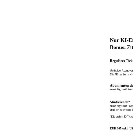
Nur KI-E
Zu
Bonus:
Reguläres Tick
Vorträge, Abendve
Die Plätze beim KI
Abonnenten de
ermäßigt mit Pro
Studierende*
ermäßigt mit Pro
Studiennachweis b
*Die ersten 10 Tick
EUR 305 exkl. US