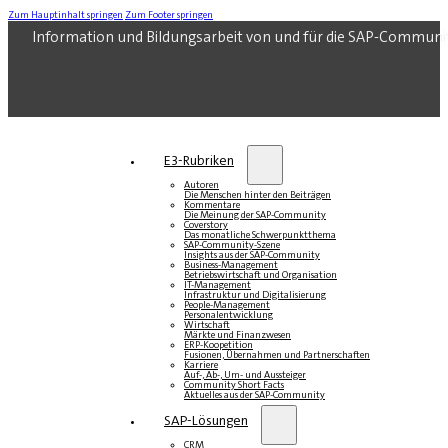
Zum Hauptinhalt springen
Zum Footer springen
Information und Bildungsarbeit von und für die SAP-Communi
E3-Rubriken
Autoren
Die Menschen hinter den Beiträgen
Kommentare
Die Meinung der SAP-Community
Coverstory
Das monatliche Schwerpunktthema
SAP-Community-Szene
Insights aus der SAP-Community
Business-Management
Betriebswirtschaft und Organisation
IT-Management
Infrastruktur und Digitalisierung
People-Management
Personalentwicklung
Wirtschaft
Märkte und Finanzwesen
ERP-Koopetition
Fusionen, Übernahmen und Partnerschaften
Karriere
Auf-, Ab-, Um- und Aussteiger
Community Short Facts
Aktuelles aus der SAP-Community
SAP-Lösungen
CRM