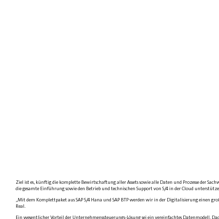
Ziel ist es, künftig die komplette Bewirtschaftung aller Assets sowie alle Daten und Prozesse der 
die gesamte Einführung sowie den Betrieb und technischen Support von S/4 in der Cloud unterstütze
„Mit dem Komplettpaket aus SAP S/4 Hana und SAP BTP werden wir in der Digitalisierung einen groß
Real.
Ein wesentlicher Vorteil der Unternehmenssteuerungs-Lösung sei ein vereinfachtes Datenmodell. Da