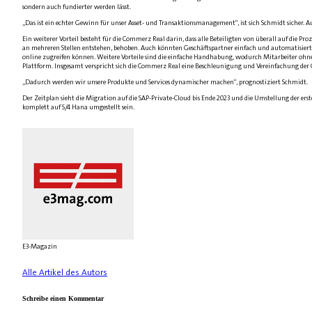
sondern auch fundierter werden lässt.
„Das ist ein echter Gewinn für unser Asset- und Transaktionsmanagement“, ist sich Schmidt sicher. Auc
Ein weiterer Vorteil besteht für die Commerz Real darin, dass alle Beteiligten von überall auf di
an mehreren Stellen entstehen, behoben. Auch könnten Geschäftspartner einfach und automatisiert
online zugreifen können. Weitere Vorteile sind die einfache Handhabung, wodurch Mitarbeiter ohn
Plattform. Insgesamt verspricht sich die Commerz Real eine Beschleunigung und Vereinfachung der G
„Dadurch werden wir unsere Produkte und Services dynamischer machen“, prognostiziert Schmidt.
Der Zeitplan sieht die Migration auf die SAP-Private-Cloud bis Ende 2023 und die Umstellung der erst
komplett auf S/4 Hana umgestellt sein.
E3-Magazin
Alle Artikel des Autors
Schreibe einen Kommentar