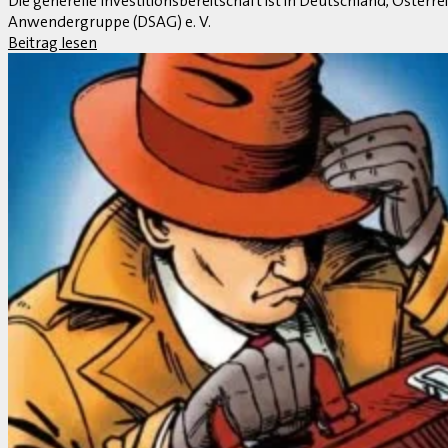
Rückblick CeBIT 2013 – Was (vielleicht) übrig bleibt
1. April 2013
Jedes Jahr wieder und dennoch jedes Mal anders. Der Sinn der Ce
Standhaftes von Allfälligem zu trennen, soll dennoch unterno
Beitrag lesen