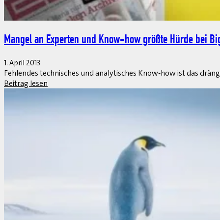
Basis, FI, BW, CO und SD sind die gefragtesten SAP-Mo
1. April 2013
Im kürzesten Monat des Jahres nahm die Anzahl der über Gulp ab
Beitrag lesen