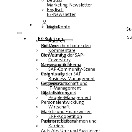
Deutsch
Marketing-Newsletter
Englisch
E3-Newsletter
Login
Mein Konto
Su
E3-Rubriken
Autoren
Die Menschen hinter den Beiträgen
Kommentare
Die Meinung der SAP-Community
Coverstory
Das monatliche Schwerpunktthema
SAP-Community-Szene
Insights aus der SAP-Community
Business-Management
Betriebswirtschaft und Organisation
IT-Management
Infrastruktur und Digitalisierung
People-Management
Personalentwicklung
Wirtschaft
Märkte und Finanzwesen
ERP-Koopetition
Fusionen, Übernahmen und Partnerschaften
Karriere
Auf-, Ab-, Um- und Aussteiger