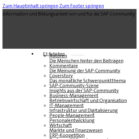
Zum Hauptinhalt springen
Zum Footer springen
Information und Bildungsarbeit von und für die SAP-Community
E3-Rubriken
Autoren
Die Menschen hinter den Beiträgen
Kommentare
Die Meinung der SAP-Community
Coverstory
Das monatliche Schwerpunktthema
SAP-Community-Szene
Insights aus der SAP-Community
Business-Management
Betriebswirtschaft und Organisation
IT-Management
Infrastruktur und Digitalisierung
People-Management
Personalentwicklung
Wirtschaft
Märkte und Finanzwesen
ERP-Koopetition