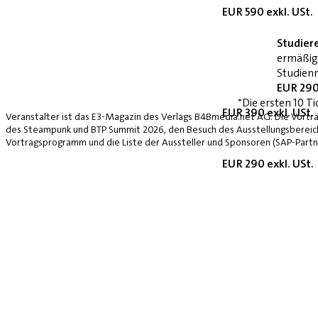
EUR 590 exkl. USt.
Studier
ermäßig
Studienn
EUR 290
*Die ersten 10 Ti
EUR 390 exkl. USt.
Veranstalter ist das E3-Magazin des Verlags B4Bmedia.net AG. Die Vorträ
des Steampunk und BTP Summit 2026, den Besuch des Ausstellungsbereich
Vortragsprogramm und die Liste der Aussteller und Sponsoren (SAP-Partne
EUR 290 exkl. USt.