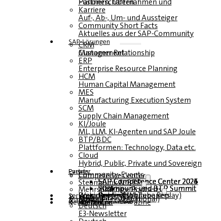
Fusionen, Übernahmen und Partnerschaften
Karriere
Auf-, Ab-, Um- und Aussteiger
Community Short Facts
Aktuelles aus der SAP-Community
SAP-Lösungen
CRM
Customer Relationship Management
ERP
Enterprise Resource Planning
HCM
Human Capital Management
MES
Manufacturing Execution System
SCM
Supply Chain Management
KI/Joule
ML, LLM, KI-Agenten und SAP Joule
BTP/BDC
Plattformen: Technology, Data etc.
Cloud
Hybrid, Public, Private und Sovereign
Partner
Events
Community-Events
Competence Center
SAP Competence Center 2026
SAP Competence Center 2025
SAP Competence Center 2024
SAP Competence Center 2023
Steampunk & BTP
Steampunk und BTP Summit 2026
Steampunk und BTP Summit 2025
Steampunk und BTP Summit 2024
Mehrsprachige Podcasts
Roundtables (YouTube Replay)
Webinare und Whitepapers
Deutsch
Englisch
Spanisch
Französisch
Service
Formulare
Kontakt
Mediadaten DACH
Media Kit (International)
Magazin
hier abonnieren
für Abonnenten
kostenfreie Magazine
Newsletter
Deutsch
E3-Newsletter