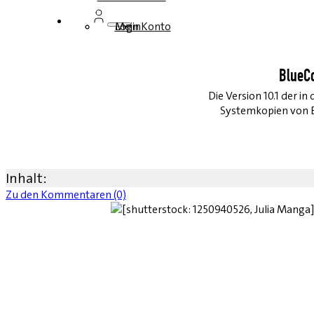
Login
Mein Konto
BlueC
Die Version 10.1 der i
Systemkopien von 
Inhalt:
Zu den Kommentaren (0)