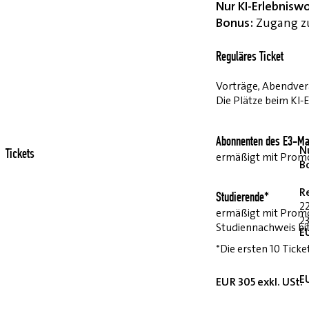
Nur KI-Erlebnisw
Bonus:
Zugang zu
Reguläres Ticket
Vorträge, Abendvera
Die Plätze beim KI-
Abonnenten des E3-Ma
Nu
Tickets
ermäßigt mit Pro
B
R
Studierende*
2
ermäßigt mit Prom
23
Studiennachweis bi
E
*Die ersten 10 Ticke
E
EUR 305 exkl. USt.